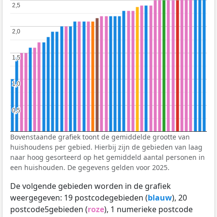
2,5
2,5
2,0
2,0
1,5
1,5
1,0
1,0
0,5
0,5
Bovenstaande grafiek toont de gemiddelde grootte van
huishoudens per gebied. Hierbij zijn de gebieden van laag
naar hoog gesorteerd op het gemiddeld aantal personen in
een huishouden. De gegevens gelden voor 2025.
De volgende gebieden worden in de grafiek
weergegeven: 19 postcodegebieden (
blauw
), 20
postcode5gebieden (
roze
), 1 numerieke postcode