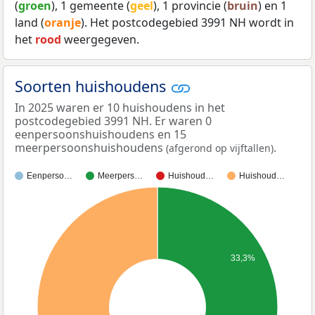
(
groen
), 1 gemeente (
geel
), 1 provincie (
bruin
) en 1
land (
oranje
). Het postcodegebied 3991 NH wordt in
het
rood
weergegeven.
Soorten huishoudens
In 2025 waren er 10 huishoudens in het
postcodegebied 3991 NH. Er waren 0
eenpersoonshuishoudens en 15
meerpersoonshuishoudens
.
(afgerond op vijftallen)
Eenperso…
Meerpers…
Huishoud…
Huishoud…
33,3%