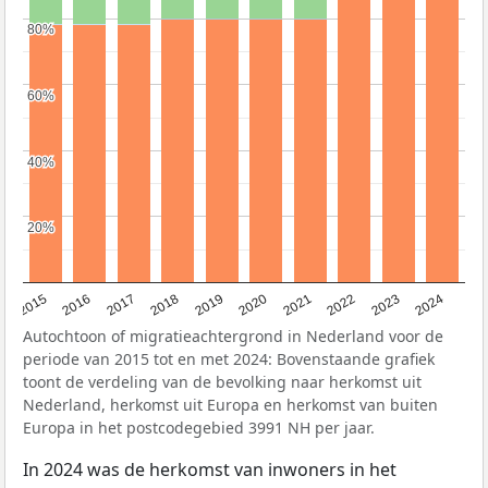
80%
80%
60%
60%
40%
40%
20%
20%
2015
2016
2017
2018
2019
2020
2021
2022
2023
2024
Autochtoon of migratieachtergrond in Nederland voor de
periode van 2015 tot en met 2024: Bovenstaande grafiek
toont de verdeling van de bevolking naar herkomst uit
Nederland, herkomst uit Europa en herkomst van buiten
Europa in het postcodegebied 3991 NH per jaar.
In 2024 was de herkomst van inwoners in het