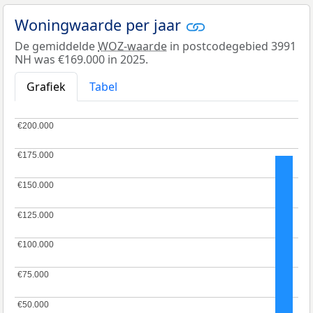
Woningwaarde per jaar
De gemiddelde
WOZ-waarde
in postcodegebied 3991
NH was €169.000 in 2025.
Grafiek
Tabel
€200.000
€200.000
€175.000
€175.000
€150.000
€150.000
€125.000
€125.000
€100.000
€100.000
€75.000
€75.000
€50.000
€50.000