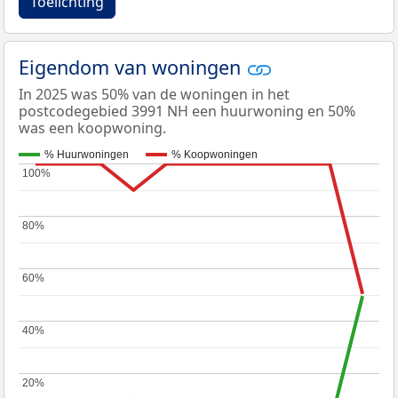
Toelichting
Eigendom van woningen
In 2025 was 50% van de woningen in het
postcodegebied 3991 NH een huurwoning en 50%
was een koopwoning.
% Huurwoningen
% Koopwoningen
100%
100%
80%
80%
60%
60%
40%
40%
20%
20%