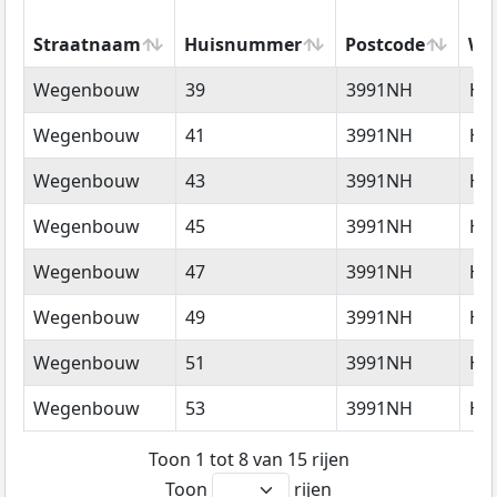
Straatnaam
Huisnummer
Postcode
Wo
Straatnaam
Huisnummer
Postcode
Wo
Wegenbouw
39
3991NH
Ho
Wegenbouw
41
3991NH
Ho
Wegenbouw
43
3991NH
Ho
Wegenbouw
45
3991NH
Ho
Wegenbouw
47
3991NH
Ho
Wegenbouw
49
3991NH
Ho
Wegenbouw
51
3991NH
Ho
Wegenbouw
53
3991NH
Ho
Toon 1 tot 8 van 15 rijen
Toon
rijen