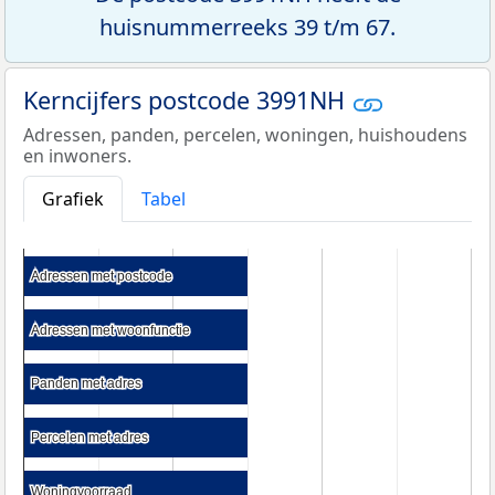
huisnummerreeks 39 t/m 67.
Kerncijfers postcode 3991NH
Adressen, panden, percelen, woningen, huishoudens
en inwoners.
Grafiek
Tabel
Adressen met postcode
Adressen met postcode
Adressen met woonfunctie
Adressen met woonfunctie
Panden met adres
Panden met adres
Percelen met adres
Percelen met adres
Woningvoorraad
Woningvoorraad