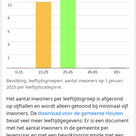
10
10
8
8
6
6
4
4
2
2
0-15
15-25
25-45
45-65
65+
Bevolking, leeftijdsgroepen: aantal inwoners op 1 januari
2025 per leeftijdscategorie.
Het aantal inwoners per leeftijdsgroep is afgerond
op vijftallen en wordt alleen getoond bij minimaal vijf
inwoners. De
download voor de gemeente Houten
bevat veel meer leeftijdgegevens: Er is een document
met het aantal inwoners in de gemeente per
levensjaar en met een bevolkingspiramide met een