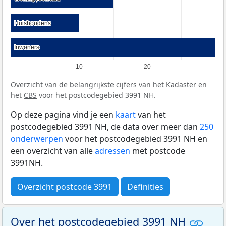
Huishoudens
Huishoudens
Inwoners
Inwoners
10
20
Overzicht van de belangrijkste cijfers van het Kadaster en
het
CBS
voor het postcodegebied 3991 NH.
Op deze pagina vind je een
kaart
van het
postcodegebied 3991 NH, de data over meer dan
250
onderwerpen
voor het postcodegebied 3991 NH en
een overzicht van alle
adressen
met postcode
3991NH.
Overzicht postcode 3991
Definities
Over het postcodegebied 3991 NH