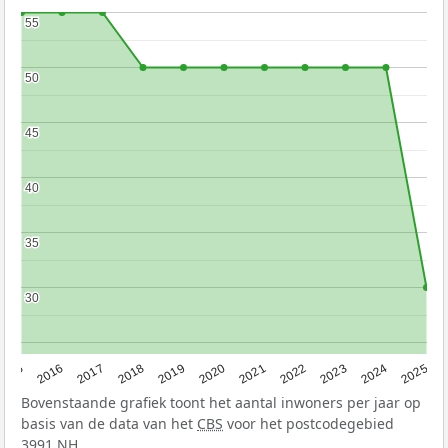
55
55
50
50
45
45
40
40
35
35
30
30
2015
2016
2017
2018
2019
2020
2021
2022
2023
2024
2025
Bovenstaande grafiek toont het aantal inwoners per jaar op
basis van de data van het
CBS
voor het postcodegebied
3991 NH.