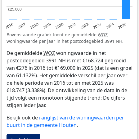
€25.000
€25.000
2016
2017
2018
2019
2020
2021
2022
2023
2024
2025
Bovenstaande grafiek toont de gemiddelde
WOZ
woningwaarde per jaar in het postcodegebied 3991 NH.
De gemiddelde
WOZ
woningwaarde in het
postcodegebied 3991 NH is met €168.724 gegroeid
van €276 in 2016 tot €169.000 in 2025 (dat is een groei
van 61.132%). Het gemiddelde verschil per jaar over
de hele periode van 2016 tot en met 2025 was
€18.747 (3.338%). De ontwikkeling van de data in de
tijd volgt een monotoon stijgende trend: De cijfers
stijgen ieder jaar.
Bekijk ook de
ranglijst van de woningwaarden per
buurt in de gemeente Houten
.