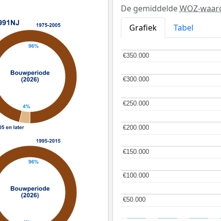
De gemiddelde
WOZ-waar
Grafiek
Tabel
€350.000
€350.000
€300.000
€300.000
€250.000
€250.000
€200.000
€200.000
€150.000
€150.000
€100.000
€100.000
€50.000
€50.000