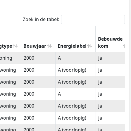
Zoek in de tabel:
Bebouwde
gtype
Bouwjaar
Energielabel
kom
gtype
Bouwjaar
Energielabel
Bebouwde
oning
2000
A
ja
kom
woning
2000
A (voorlopig)
ja
woning
2000
A (voorlopig)
ja
woning
2000
A
ja
woning
2000
A (voorlopig)
ja
woning
2000
A (voorlopig)
ja
woning
2000
A (voorlopig)
ja