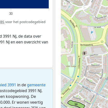
30
CBS
voor het postcodegebied
 3991 NJ, de data over
91 NJ en een overzicht van
ied 3991
in de
gemeente
 postcodegebied 3991 NJ.
 een koopwoning. De
.000. Er wonen veertig
te deel jongeren: 25% van