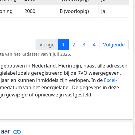
oning
2000
B (voorlopig)
ja
Vorige
1
2
3
4
Volgende
a van het Kadaster van 1 juli 2026.
gebouwen in Nederland. Hierin zijn, naast alle adressen,
gielabel zoals geregistreerd bij de
RVO
weergegeven.
0 jaar en kunnen inmiddels zijn verlopen. In de
Excel-
amedatum van het energielabel. De gegevens in deze
n gewijzigd of opnieuw zijn vastgesteld.
jaar