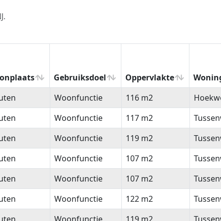
J.
onplaats
Gebruiksdoel
Oppervlakte
Wonin
onplaats
Gebruiksdoel
Oppervlakte
Wonin
uten
Woonfunctie
116 m2
Hoekw
uten
Woonfunctie
117 m2
Tussen
uten
Woonfunctie
119 m2
Tussen
uten
Woonfunctie
107 m2
Tussen
uten
Woonfunctie
107 m2
Tussen
uten
Woonfunctie
122 m2
Tussen
uten
Woonfunctie
119 m2
Tussen