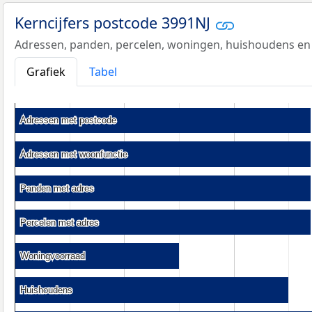
Kerncijfers postcode 3991NJ
Adressen, panden, percelen, woningen, huishoudens en
Grafiek
Tabel
Adressen met postcode
Adressen met postcode
Adressen met woonfunctie
Adressen met woonfunctie
Panden met adres
Panden met adres
Percelen met adres
Percelen met adres
Woningvoorraad
Woningvoorraad
Huishoudens
Huishoudens