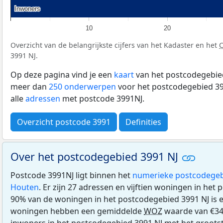
Inwoners
Inwoners
10
20
Overzicht van de belangrijkste cijfers van het Kadaster en het
3991 NJ.
Op deze pagina vind je een
kaart
van het postcodegebied
meer dan
250 onderwerpen
voor het postcodegebied 39
alle
adressen
met postcode 3991NJ.
Overzicht postcode 3991
Definities
Over het postcodegebied 3991 NJ
Postcode 3991NJ ligt binnen het
numerieke postcodegeb
Houten
. Er zijn 27 adressen en vijftien woningen in het
90% van de woningen in het postcodegebied 3991 NJ is
woningen hebben een gemiddelde
WOZ
waarde van €340
inwoners in het postcodegebied 3991 NJ met het groots