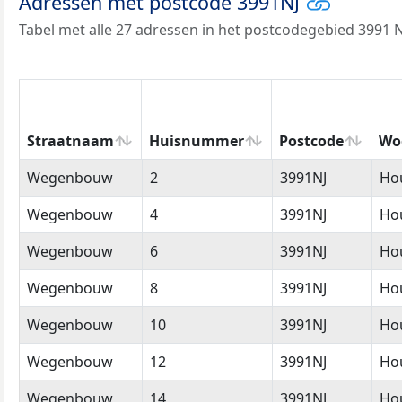
Adressen met postcode 3991NJ
Tabel met alle 27 adressen in het postcodegebied 3991 N
Straatnaam
Huisnummer
Postcode
Wo
Straatnaam
Huisnummer
Postcode
Wo
Wegenbouw
2
3991NJ
Ho
Wegenbouw
4
3991NJ
Ho
Wegenbouw
6
3991NJ
Ho
Wegenbouw
8
3991NJ
Ho
Wegenbouw
10
3991NJ
Ho
Wegenbouw
12
3991NJ
Ho
Wegenbouw
14
3991NJ
Ho