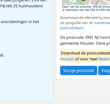
1NJ telt 25 huishoudens
Bovenstaande afbeelding toon
 voorzieningen in het
de geografie van de
numeriek
postcodekaart
.
De postcode 3991 NJ hoort 
gemeente Houten. Deze po
Download de postcodedat
nd.
Houten
of voor heel
Neder
Vorige postcode
Volg