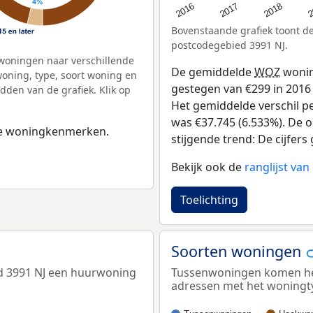
2
2016
2018
2017
Bovenstaande grafiek toont 
postcodegebied 3991 NJ.
woningen naar verschillende
De gemiddelde
WOZ
wonin
ning, type, soort woning en
gestegen van €299 in 2016 t
dden van de grafiek. Klik op
Het gemiddelde verschil pe
was €37.745 (6.533%). De o
 de woningkenmerken.
stijgende trend: De cijfers 
Bekijk ook de
ranglijst va
Toelichting
Soorten woningen
d 3991 NJ een huurwoning
Tussenwoningen komen het 
adressen met het woningt