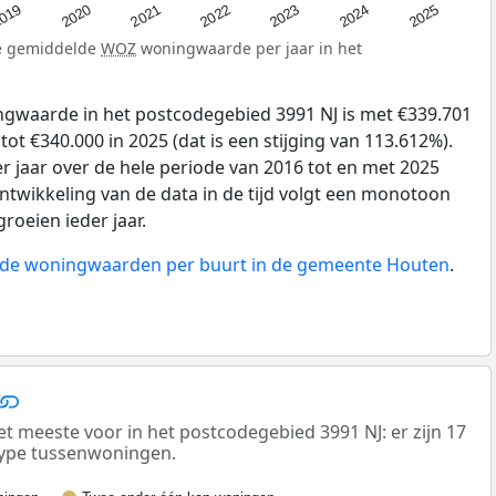
019
2024
2021
2023
2020
2025
2022
de gemiddelde
WOZ
woningwaarde per jaar in het
gwaarde in het postcodegebied 3991 NJ is met €339.701
ot €340.000 in 2025 (dat is een stijging van 113.612%).
r jaar over de hele periode van 2016 tot en met 2025
ntwikkeling van de data in de tijd volgt een monotoon
groeien ieder jaar.
n de woningwaarden per buurt in de gemeente Houten
.
meeste voor in het postcodegebied 3991 NJ: er zijn 17
ype tussenwoningen.