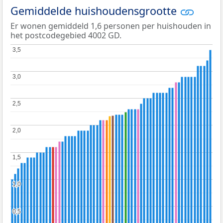
Gemiddelde huishoudensgrootte
Er wonen gemiddeld 1,6 personen per huishouden in
het postcodegebied 4002 GD.
3,5
3,5
3,0
3,0
2,5
2,5
2,0
2,0
1,5
1,5
1,0
1,0
0,5
0,5