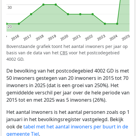
30
30
20
20
2015
2016
2017
2018
2019
2020
2021
2022
2023
2024
2025
Bovenstaande grafiek toont het aantal inwoners per jaar op
basis van de data van het
CBS
voor het postcodegebied
4002 GD.
De bevolking van het postcodegebied 4002 GD is met
50 inwoners gestegen van 20 inwoners in 2015 tot 70
inwoners in 2025 (dat is een groei van 250%). Het
gemiddelde verschil per jaar over de hele periode van
2015 tot en met 2025 was 5 inwoners (26%).
Het aantal inwoners is het aantal personen zoals op 1
januari in het bevolkingsregister vastgelegd. Bekijk
ook de
tabel met het aantal inwoners per buurt in de
gemeente Tiel
.