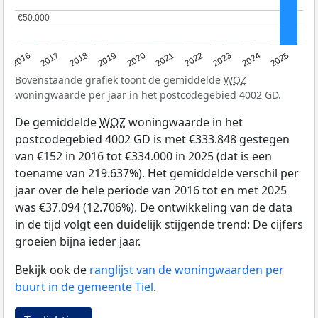
€50.000
€50.000
2016
2017
2018
2019
2020
2021
2022
2023
2024
2025
Bovenstaande grafiek toont de gemiddelde
WOZ
woningwaarde per jaar in het postcodegebied 4002 GD.
De gemiddelde
WOZ
woningwaarde in het
postcodegebied 4002 GD is met €333.848 gestegen
van €152 in 2016 tot €334.000 in 2025 (dat is een
toename van 219.637%). Het gemiddelde verschil per
jaar over de hele periode van 2016 tot en met 2025
was €37.094 (12.706%). De ontwikkeling van de data
in de tijd volgt een duidelijk stijgende trend: De cijfers
groeien bijna ieder jaar.
Bekijk ook de
ranglijst van de woningwaarden per
buurt in de gemeente Tiel
.