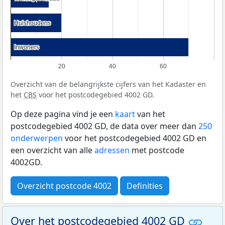
Huishoudens
Huishoudens
Inwoners
Inwoners
20
40
60
Overzicht van de belangrijkste cijfers van het Kadaster en
het
CBS
voor het postcodegebied 4002 GD.
Op deze pagina vind je een
kaart
van het
postcodegebied 4002 GD, de data over meer dan
250
onderwerpen
voor het postcodegebied 4002 GD en
een overzicht van alle
adressen
met postcode
4002GD.
Overzicht postcode 4002
Definities
Over het postcodegebied 4002 GD