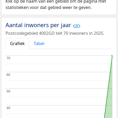
Klik op de naam van een gebied om de pagina met
statistieken voor dat gebied weer te geven.
Aantal inwoners per jaar
Postcodegebied 4002GD telt 70 inwoners in 2025.
Grafiek
Tabel
70
70
60
60
50
50
40
40