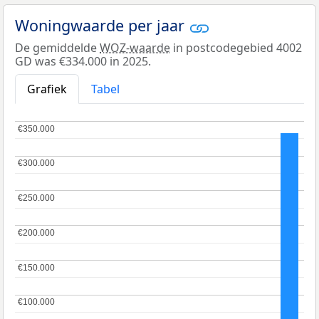
Woningwaarde per jaar
De gemiddelde
WOZ-waarde
in postcodegebied 4002
GD was €334.000 in 2025.
Grafiek
Tabel
€350.000
€350.000
€300.000
€300.000
€250.000
€250.000
€200.000
€200.000
€150.000
€150.000
€100.000
€100.000