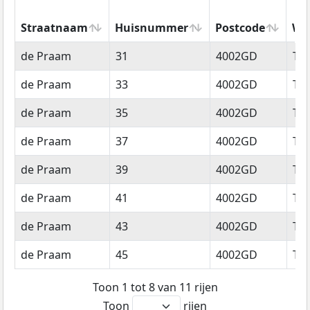
Straatnaam
Huisnummer
Postcode
Wo
Straatnaam
Huisnummer
Postcode
Wo
de Praam
31
4002GD
Tie
de Praam
33
4002GD
Tie
de Praam
35
4002GD
Tie
de Praam
37
4002GD
Tie
de Praam
39
4002GD
Tie
de Praam
41
4002GD
Tie
de Praam
43
4002GD
Tie
de Praam
45
4002GD
Tie
Toon 1 tot 8 van 11 rijen
Toon
rijen