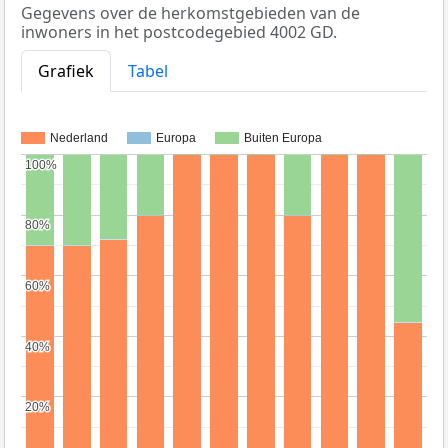
Gegevens over de herkomstgebieden van de
inwoners in het postcodegebied 4002 GD.
Grafiek
Tabel
Nederland
Europa
Buiten Europa
100%
100%
80%
80%
60%
60%
40%
40%
20%
20%