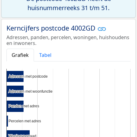
huisnummerreeks 31 t/m 51.
Kerncijfers postcode 4002GD
Adressen, panden, percelen, woningen, huishoudens
en inwoners.
Grafiek
Tabel
Adressen met postcode
Adressen met postcode
Adressen met woonfunctie
Adressen met woonfunctie
Panden met adres
Panden met adres
Percelen met adres
Percelen met adres
Woningvoorraad
Woningvoorraad