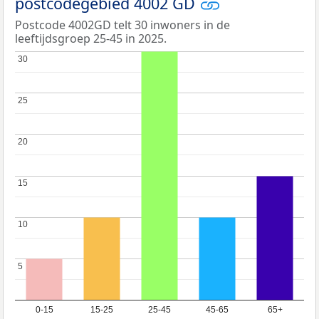
postcodegebied 4002 GD
Postcode 4002GD telt 30 inwoners in de
leeftijdsgroep 25-45 in 2025.
30
30
25
25
20
20
15
15
10
10
5
5
0-15
15-25
25-45
45-65
65+