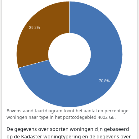
29,2%
70,8%
Bovenstaand taartdiagram toont het aantal en percentage
woningen naar type in het postcodegebied 4002 GE.
De gegevens over soorten woningen zijn gebaseerd
op de Kadaster woningtypering en de gegevens over