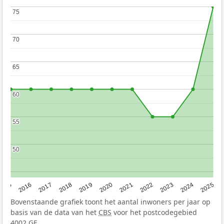
75
75
70
70
65
65
60
60
55
55
50
50
2015
2016
2017
2018
2019
2020
2021
2022
2023
2024
2025
Bovenstaande grafiek toont het aantal inwoners per jaar op
basis van de data van het
CBS
voor het postcodegebied
4002 GE.