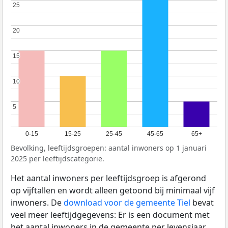
25
25
20
20
15
15
10
10
5
5
0-15
15-25
25-45
45-65
65+
Bevolking, leeftijdsgroepen: aantal inwoners op 1 januari
2025 per leeftijdscategorie.
Het aantal inwoners per leeftijdsgroep is afgerond
op vijftallen en wordt alleen getoond bij minimaal vijf
inwoners. De
download voor de gemeente Tiel
bevat
veel meer leeftijdgegevens: Er is een document met
het aantal inwoners in de gemeente per levensjaar