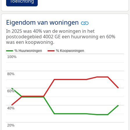
Toelichting
Eigendom van woningen
In 2025 was 40% van de woningen in het
postcodegebied 4002 GE een huurwoning en 60%
was een koopwoning.
% Huurwoningen
% Koopwoningen
100%
100%
80%
80%
60%
60%
40%
40%
20%
20%