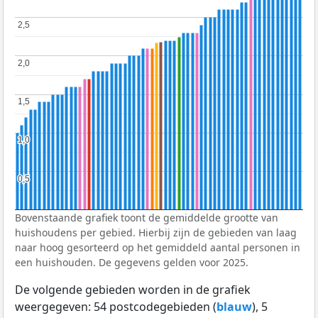
2,5
2,5
2,0
2,0
1,5
1,5
1,0
1,0
0,5
0,5
Bovenstaande grafiek toont de gemiddelde grootte van
huishoudens per gebied. Hierbij zijn de gebieden van laag
naar hoog gesorteerd op het gemiddeld aantal personen in
een huishouden. De gegevens gelden voor 2025.
De volgende gebieden worden in de grafiek
weergegeven: 54 postcodegebieden (
blauw
), 5