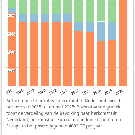
80%
80%
60%
60%
40%
40%
20%
20%
2019
2022
2017
2025
2020
2015
2023
2018
2021
2016
2024
Autochtoon of migratieachtergrond in Nederland voor de
periode van 2015 tot en met 2025: Bovenstaande grafiek
toont de verdeling van de bevolking naar herkomst uit
Nederland, herkomst uit Europa en herkomst van buiten
Europa in het postcodegebied 4002 GE per jaar.