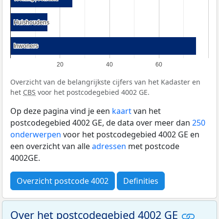
Huishoudens
Huishoudens
Inwoners
Inwoners
20
40
60
Overzicht van de belangrijkste cijfers van het Kadaster en
het
CBS
voor het postcodegebied 4002 GE.
Op deze pagina vind je een
kaart
van het
postcodegebied 4002 GE, de data over meer dan
250
onderwerpen
voor het postcodegebied 4002 GE en
een overzicht van alle
adressen
met postcode
4002GE.
Overzicht postcode 4002
Definities
Over het postcodegebied 4002 GE