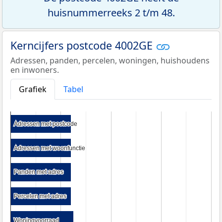
huisnummerreeks 2 t/m 48.
Kerncijfers postcode 4002GE
Adressen, panden, percelen, woningen, huishoudens
en inwoners.
Grafiek
Tabel
Adressen met postcode
Adressen met postcode
Adressen met woonfunctie
Adressen met woonfunctie
Panden met adres
Panden met adres
Percelen met adres
Percelen met adres
Woningvoorraad
Woningvoorraad