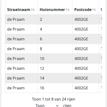
Straatnaam
Huisnummer
Postcode
Wo
Straatnaam
Huisnummer
Postcode
Wo
de Praam
2
4002GE
Tie
de Praam
4
4002GE
Tie
de Praam
6
4002GE
Tie
de Praam
8
4002GE
Tie
de Praam
10
4002GE
Tie
de Praam
12
4002GE
Tie
de Praam
14
4002GE
Tie
de Praam
16
4002GE
Tie
Toon 1 tot 8 van 24 rijen
Toon
rijen