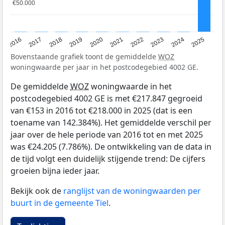
€50.000
€50.000
2016
2017
2018
2019
2020
2021
2022
2023
2024
2025
Bovenstaande grafiek toont de gemiddelde
WOZ
woningwaarde per jaar in het postcodegebied 4002 GE.
De gemiddelde
WOZ
woningwaarde in het
postcodegebied 4002 GE is met €217.847 gegroeid
van €153 in 2016 tot €218.000 in 2025 (dat is een
toename van 142.384%). Het gemiddelde verschil per
jaar over de hele periode van 2016 tot en met 2025
was €24.205 (7.786%). De ontwikkeling van de data in
de tijd volgt een duidelijk stijgende trend: De cijfers
groeien bijna ieder jaar.
Bekijk ook de
ranglijst van de woningwaarden per
buurt in de gemeente Tiel
.