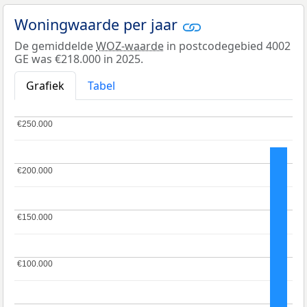
Woningwaarde per jaar
De gemiddelde
WOZ-waarde
in postcodegebied 4002
GE was €218.000 in 2025.
Grafiek
Tabel
€250.000
€250.000
€200.000
€200.000
€150.000
€150.000
€100.000
€100.000