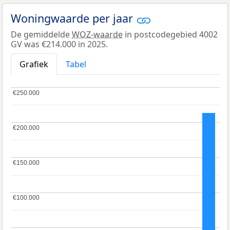
Woningwaarde per jaar
De gemiddelde
WOZ-waarde
in postcodegebied 4002
GV was €214.000 in 2025.
Grafiek
Tabel
€250.000
€250.000
€200.000
€200.000
€150.000
€150.000
€100.000
€100.000