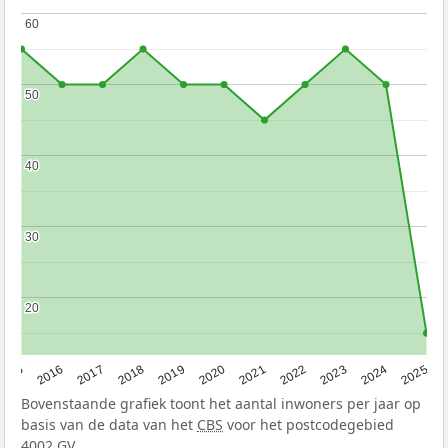
60
60
50
50
40
40
30
30
20
20
2015
2016
2017
2018
2019
2020
2021
2022
2023
2024
2025
Bovenstaande grafiek toont het aantal inwoners per jaar op
basis van de data van het
CBS
voor het postcodegebied
4002 GV.