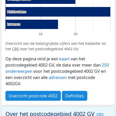
Huishoudens
Huishoudens
Inwoners
Inwoners
10
20
Overzicht van de belangrijkste cijfers van het Kadaster en
het
CBS
voor het postcodegebied 4002 GV.
Op deze pagina vind je een
kaart
van het
postcodegebied 4002 GV, de data over meer dan
250
onderwerpen
voor het postcodegebied 4002 GV en
een overzicht van alle
adressen
met postcode
4002GV.
Overzicht postcode 4002
Definities
Over het postcodegebied 4002 GV