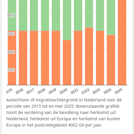
80%
80%
60%
60%
40%
40%
20%
20%
2019
2022
2017
2025
2020
2015
2023
2018
2021
2016
2024
Autochtoon of migratieachtergrond in Nederland voor de
periode van 2015 tot en met 2025: Bovenstaande grafiek
toont de verdeling van de bevolking naar herkomst uit
Nederland, herkomst uit Europa en herkomst van buiten
Europa in het postcodegebied 4002 GV per jaar.