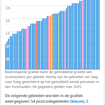
2,5
2,5
2,0
2,0
1,5
1,5
1,0
1,0
0,5
0,5
Bovenstaande grafiek toont de gemiddelde grootte van
huishoudens per gebied. Hierbij zijn de gebieden van laag
naar hoog gesorteerd op het gemiddeld aantal personen in
een huishouden. De gegevens gelden voor 2025.
De volgende gebieden worden in de grafiek
weergegeven: 54 postcodegebieden (
blauw
), 5