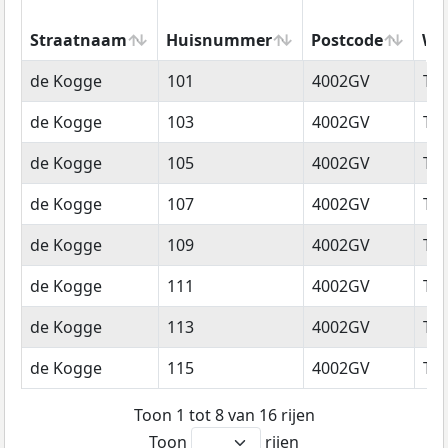
Straatnaam
Huisnummer
Postcode
Wo
Straatnaam
Huisnummer
Postcode
Wo
de Kogge
101
4002GV
Tie
de Kogge
103
4002GV
Tie
de Kogge
105
4002GV
Tie
de Kogge
107
4002GV
Tie
de Kogge
109
4002GV
Tie
de Kogge
111
4002GV
Tie
de Kogge
113
4002GV
Tie
de Kogge
115
4002GV
Tie
Toon 1 tot 8 van 16 rijen
Toon
rijen