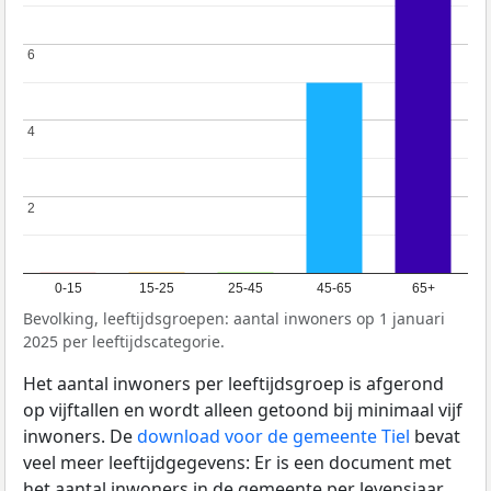
6
6
4
4
2
2
0-15
15-25
25-45
45-65
65+
Bevolking, leeftijdsgroepen: aantal inwoners op 1 januari
2025 per leeftijdscategorie.
Het aantal inwoners per leeftijdsgroep is afgerond
op vijftallen en wordt alleen getoond bij minimaal vijf
inwoners. De
download voor de gemeente Tiel
bevat
veel meer leeftijdgegevens: Er is een document met
het aantal inwoners in de gemeente per levensjaar