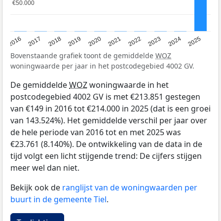
€50.000
€50.000
2016
2017
2018
2019
2020
2021
2022
2023
2024
2025
Bovenstaande grafiek toont de gemiddelde
WOZ
woningwaarde per jaar in het postcodegebied 4002 GV.
De gemiddelde
WOZ
woningwaarde in het
postcodegebied 4002 GV is met €213.851 gestegen
van €149 in 2016 tot €214.000 in 2025 (dat is een groei
van 143.524%). Het gemiddelde verschil per jaar over
de hele periode van 2016 tot en met 2025 was
€23.761 (8.140%). De ontwikkeling van de data in de
tijd volgt een licht stijgende trend: De cijfers stijgen
meer wel dan niet.
Bekijk ook de
ranglijst van de woningwaarden per
buurt in de gemeente Tiel
.