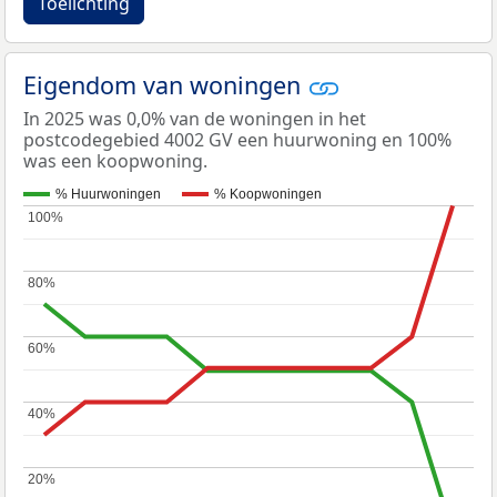
Toelichting
Eigendom van woningen
In 2025 was 0,0% van de woningen in het
postcodegebied 4002 GV een huurwoning en 100%
was een koopwoning.
% Huurwoningen
% Koopwoningen
100%
100%
80%
80%
60%
60%
40%
40%
20%
20%