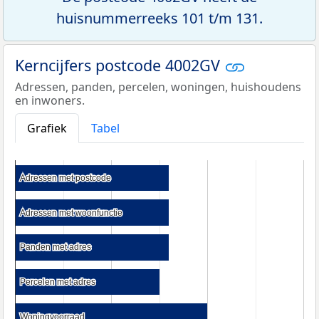
huisnummerreeks 101 t/m 131.
Kerncijfers postcode 4002GV
Adressen, panden, percelen, woningen, huishoudens
en inwoners.
Grafiek
Tabel
Adressen met postcode
Adressen met postcode
Adressen met woonfunctie
Adressen met woonfunctie
Panden met adres
Panden met adres
Percelen met adres
Percelen met adres
Woningvoorraad
Woningvoorraad