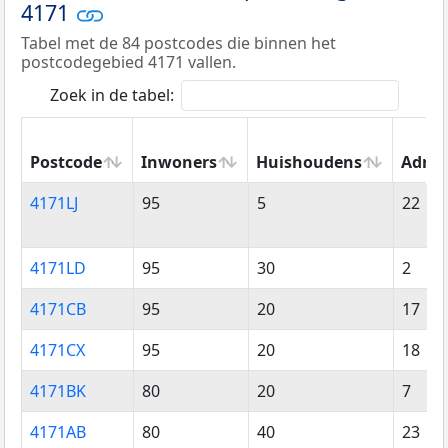
4171
Tabel met de 84 postcodes die binnen het
postcodegebied 4171 vallen.
Zoek in de tabel:
Postcode
Inwoners
Huishoudens
Adres
Postcode
Inwoners
Huishoudens
Adres
4171LJ
95
5
22
4171LD
95
30
2
4171CB
95
20
17
4171CX
95
20
18
4171BK
80
20
7
4171AB
80
40
23