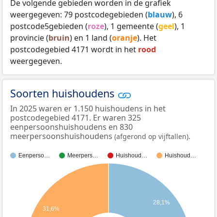
De volgende gebieden worden in de grafiek
weergegeven: 79 postcodegebieden (
blauw
), 6
postcode5gebieden (
roze
), 1 gemeente (
geel
), 1
provincie (
bruin
) en 1 land (
oranje
). Het
postcodegebied 4171 wordt in het
rood
weergegeven.
Soorten huishoudens
In 2025 waren er 1.150 huishoudens in het
postcodegebied 4171. Er waren 325
eenpersoonshuishoudens en 830
meerpersoonshuishoudens
.
(afgerond op vijftallen)
Eenperso…
Meerpers…
Huishoud…
Huishoud…
28,1%
31,6%