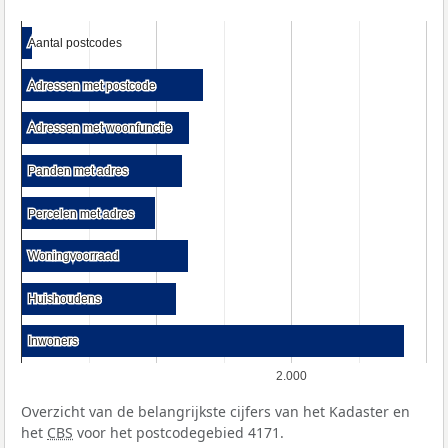
Aantal postcodes
Aantal postcodes
Adressen met postcode
Adressen met postcode
Adressen met woonfunctie
Adressen met woonfunctie
Panden met adres
Panden met adres
Percelen met adres
Percelen met adres
Woningvoorraad
Woningvoorraad
Huishoudens
Huishoudens
Inwoners
Inwoners
2.000
Overzicht van de belangrijkste cijfers van het Kadaster en
het
CBS
voor het postcodegebied 4171.