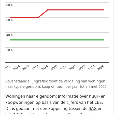
80%
80%
60%
60%
40%
40%
20%
20%
2019
2022
2025
2017
2020
2023
2015
2018
2021
2024
2016
Bovenstaande lijngrafiek toont de verdeling van woningen
naar type eigendom, koop of huur, per jaar tot en met 2025.
Woningen naar eigendom: Informatie over huur- en
koopwoningen op basis van de cijfers van het
CBS
.
Dit is gedaan met een koppeling tussen de
BAG
en