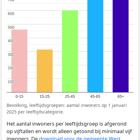
600
600
500
500
400
400
300
300
200
200
100
100
0-15
15-25
25-45
45-65
65+
Bevolking, leeftijdsgroepen: aantal inwoners op 1 januari
2025 per leeftijdscategorie.
Het aantal inwoners per leeftijdsgroep is afgerond
op vijftallen en wordt alleen getoond bij minimaal vijf
inwoners. De
download voor de gemeente West