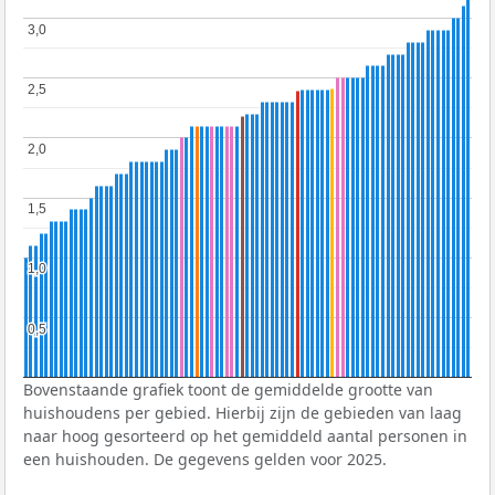
3,0
3,0
2,5
2,5
2,0
2,0
1,5
1,5
1,0
1,0
0,5
0,5
Bovenstaande grafiek toont de gemiddelde grootte van
huishoudens per gebied. Hierbij zijn de gebieden van laag
naar hoog gesorteerd op het gemiddeld aantal personen in
een huishouden. De gegevens gelden voor 2025.