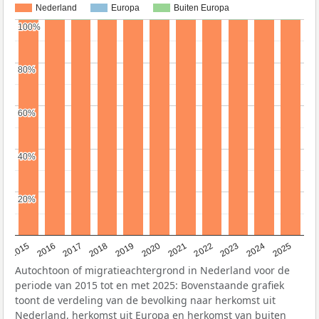
Nederland
Europa
Buiten Europa
100%
100%
80%
80%
60%
60%
40%
40%
20%
20%
2019
2022
2017
2025
2020
2015
2023
2018
2021
2016
2024
Autochtoon of migratieachtergrond in Nederland voor de
periode van 2015 tot en met 2025: Bovenstaande grafiek
toont de verdeling van de bevolking naar herkomst uit
Nederland, herkomst uit Europa en herkomst van buiten