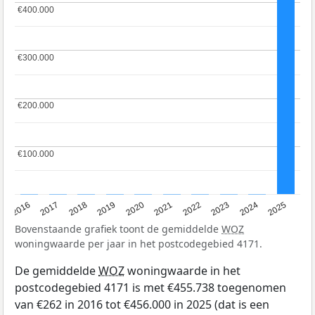
€400.000
€400.000
€300.000
€300.000
€200.000
€200.000
€100.000
€100.000
2016
2017
2018
2019
2020
2021
2022
2023
2024
2025
Bovenstaande grafiek toont de gemiddelde
WOZ
woningwaarde per jaar in het postcodegebied 4171.
De gemiddelde
WOZ
woningwaarde in het
postcodegebied 4171 is met €455.738 toegenomen
van €262 in 2016 tot €456.000 in 2025 (dat is een