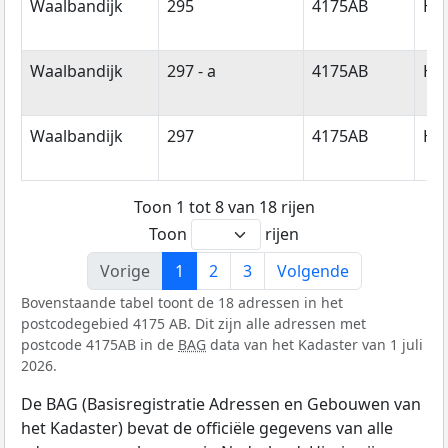
Waalbandijk
295
4175AB
Ha
Waalbandijk
297 - a
4175AB
Ha
Waalbandijk
297
4175AB
Ha
Toon 1 tot 8 van 18 rijen
Toon
rijen
Vorige
1
2
3
Volgende
Bovenstaande tabel toont de 18 adressen in het
postcodegebied 4175 AB. Dit zijn alle adressen met
postcode 4175AB in de
BAG
data van het Kadaster van 1 juli
2026.
De BAG (Basisregistratie Adressen en Gebouwen van
het Kadaster) bevat de officiële gegevens van alle