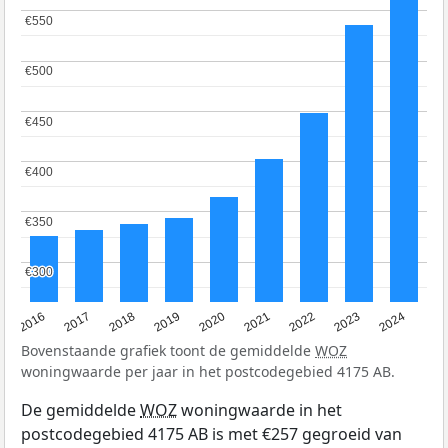
€550
€550
€500
€500
€450
€450
€400
€400
€350
€350
€300
€300
2016
2017
2018
2019
2020
2021
2022
2023
2024
Bovenstaande grafiek toont de gemiddelde
WOZ
woningwaarde per jaar in het postcodegebied 4175 AB.
De gemiddelde
WOZ
woningwaarde in het
postcodegebied 4175 AB is met €257 gegroeid van