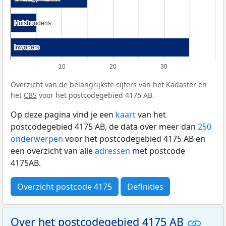
Huishoudens
Huishoudens
Inwoners
Inwoners
10
20
30
Overzicht van de belangrijkste cijfers van het Kadaster en
het
CBS
voor het postcodegebied 4175 AB.
Op deze pagina vind je een
kaart
van het
postcodegebied 4175 AB, de data over meer dan
250
onderwerpen
voor het postcodegebied 4175 AB en
een overzicht van alle
adressen
met postcode
4175AB.
Overzicht postcode 4175
Definities
Over het postcodegebied 4175 AB