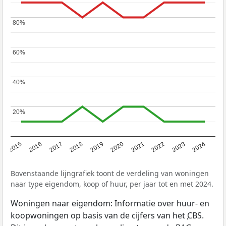
80%
80%
60%
60%
40%
40%
20%
20%
2015
2016
2017
2018
2019
2020
2021
2022
2023
2024
Bovenstaande lijngrafiek toont de verdeling van woningen
naar type eigendom, koop of huur, per jaar tot en met 2024.
Woningen naar eigendom: Informatie over huur- en
koopwoningen op basis van de cijfers van het
CBS
.