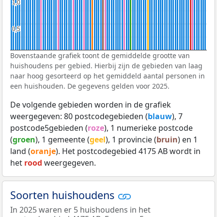
1,0
1,0
0,5
0,5
Bovenstaande grafiek toont de gemiddelde grootte van
huishoudens per gebied. Hierbij zijn de gebieden van laag
naar hoog gesorteerd op het gemiddeld aantal personen in
een huishouden. De gegevens gelden voor 2025.
De volgende gebieden worden in de grafiek
weergegeven: 80 postcodegebieden (
blauw
), 7
postcode5gebieden (
roze
), 1 numerieke postcode
(
groen
), 1 gemeente (
geel
), 1 provincie (
bruin
) en 1
land (
oranje
). Het postcodegebied 4175 AB wordt in
het
rood
weergegeven.
Soorten huishoudens
In 2025 waren er 5 huishoudens in het