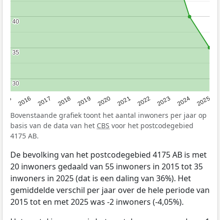
40
40
35
35
30
30
2015
2016
2017
2018
2019
2020
2021
2022
2023
2024
2025
Bovenstaande grafiek toont het aantal inwoners per jaar op
basis van de data van het
CBS
voor het postcodegebied
4175 AB.
De bevolking van het postcodegebied 4175 AB is met
20 inwoners gedaald van 55 inwoners in 2015 tot 35
inwoners in 2025 (dat is een daling van 36%). Het
gemiddelde verschil per jaar over de hele periode van
2015 tot en met 2025 was -2 inwoners (-4,05%).