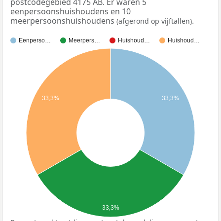
postcodegebied 4175 AB. Er waren 5
eenpersoonshuishoudens en 10
meerpersoonshuishoudens
.
(afgerond op vijftallen)
Eenperso…
Meerpers…
Huishoud…
Huishoud…
33,3%
33,3%
33,3%