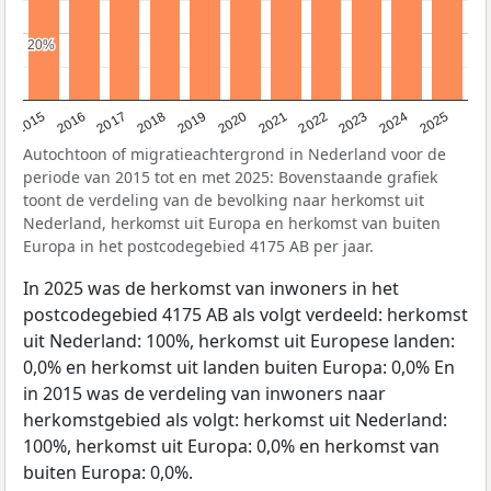
20%
20%
2019
2022
2017
2025
2020
2015
2023
2018
2021
2016
2024
Autochtoon of migratieachtergrond in Nederland voor de
periode van 2015 tot en met 2025: Bovenstaande grafiek
toont de verdeling van de bevolking naar herkomst uit
Nederland, herkomst uit Europa en herkomst van buiten
Europa in het postcodegebied 4175 AB per jaar.
In 2025 was de herkomst van inwoners in het
postcodegebied 4175 AB als volgt verdeeld: herkomst
uit Nederland: 100%, herkomst uit Europese landen:
0,0% en herkomst uit landen buiten Europa: 0,0% En
in 2015 was de verdeling van inwoners naar
herkomstgebied als volgt: herkomst uit Nederland:
100%, herkomst uit Europa: 0,0% en herkomst van
buiten Europa: 0,0%.