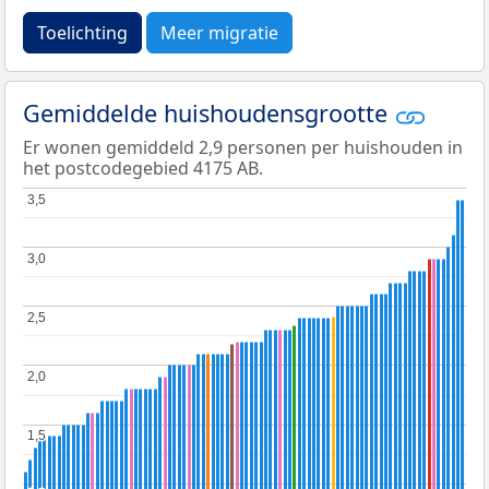
Toelichting
Meer migratie
Gemiddelde huishoudensgrootte
Er wonen gemiddeld 2,9 personen per huishouden in
het postcodegebied 4175 AB.
3,5
3,5
3,0
3,0
2,5
2,5
2,0
2,0
1,5
1,5