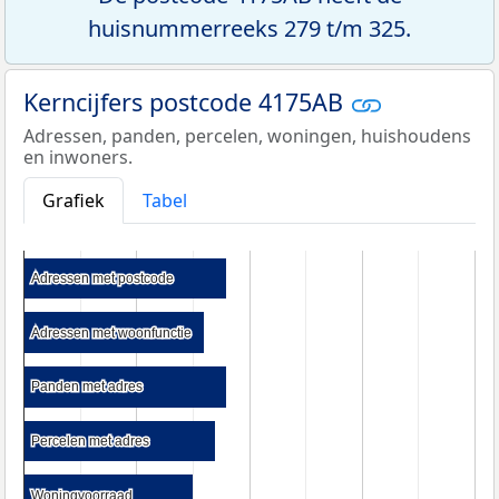
huisnummerreeks 279 t/m 325.
Kerncijfers postcode 4175AB
Adressen, panden, percelen, woningen, huishoudens
en inwoners.
Grafiek
Tabel
Adressen met postcode
Adressen met postcode
Adressen met woonfunctie
Adressen met woonfunctie
Panden met adres
Panden met adres
Percelen met adres
Percelen met adres
Woningvoorraad
Woningvoorraad