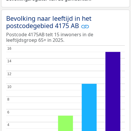
Bevolking naar leeftijd in het
postcodegebied 4175 AB
Postcode 4175AB telt 15 inwoners in de
leeftijdsgroep 65+ in 2025.
16
16
14
14
12
12
10
10
8
8
6
6
4
4