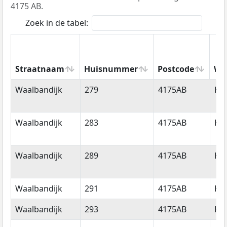
4175 AB.
Zoek in de tabel:
Straatnaam
Huisnummer
Postcode
Wo
Straatnaam
Huisnummer
Postcode
Wo
Waalbandijk
279
4175AB
Ha
Waalbandijk
283
4175AB
Ha
Waalbandijk
289
4175AB
Ha
Waalbandijk
291
4175AB
Ha
Waalbandijk
293
4175AB
Ha