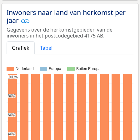
Inwoners naar land van herkomst per
jaar
Gegevens over de herkomstgebieden van de
inwoners in het postcodegebied 4175 AB.
Grafiek
Tabel
Nederland
Europa
Buiten Europa
100%
100%
80%
80%
60%
60%
40%
40%