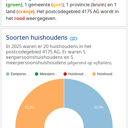
(
groen
), 1 gemeente (
geel
), 1 provincie (
bruin
) en 1
land (
oranje
). Het postcodegebied 4175 AG wordt in
het
rood
weergegeven.
Soorten huishoudens
In 2025 waren er 20 huishoudens in het
postcodegebied 4175 AG. Er waren 5
eenpersoonshuishoudens en 5
meerpersoonshuishoudens
.
(afgerond op vijftallen)
Eenperso…
Meerpers…
Huishoud…
Huishoud…
33,3%
33,3%