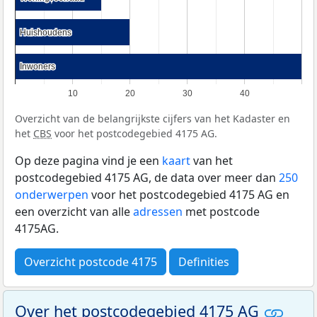
Huishoudens
Huishoudens
Inwoners
Inwoners
10
20
30
40
Overzicht van de belangrijkste cijfers van het Kadaster en
het
CBS
voor het postcodegebied 4175 AG.
Op deze pagina vind je een
kaart
van het
postcodegebied 4175 AG, de data over meer dan
250
onderwerpen
voor het postcodegebied 4175 AG en
een overzicht van alle
adressen
met postcode
4175AG.
Overzicht postcode 4175
Definities
Over het postcodegebied 4175 AG