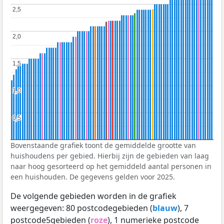
2,5
2,5
2,0
2,0
1,5
1,5
1,0
1,0
0,5
0,5
Bovenstaande grafiek toont de gemiddelde grootte van
huishoudens per gebied. Hierbij zijn de gebieden van laag
naar hoog gesorteerd op het gemiddeld aantal personen in
een huishouden. De gegevens gelden voor 2025.
De volgende gebieden worden in de grafiek
weergegeven: 80 postcodegebieden (
blauw
), 7
postcode5gebieden (
roze
), 1 numerieke postcode