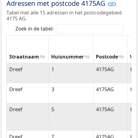
Adressen met postcode 4175AG
Tabel met alle 15 adressen in het postcodegebied
4175 AG.
Zoek in de tabel:
Straatnaam
Huisnummer
Postcode
Wo
Straatnaam
Huisnummer
Postcode
Wo
Dreef
1
4175AG
Ha
Dreef
3
4175AG
Ha
Dreef
5
4175AG
Ha
Dreef
7
4175AG
Ha