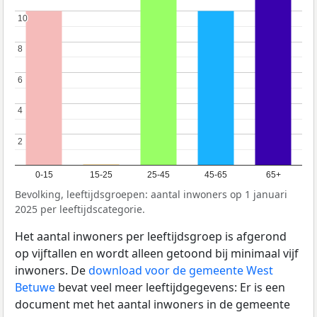
10
10
8
8
6
6
4
4
2
2
0-15
15-25
25-45
45-65
65+
Bevolking, leeftijdsgroepen: aantal inwoners op 1 januari
2025 per leeftijdscategorie.
Het aantal inwoners per leeftijdsgroep is afgerond
op vijftallen en wordt alleen getoond bij minimaal vijf
inwoners. De
download voor de gemeente West
Betuwe
bevat veel meer leeftijdgegevens: Er is een
document met het aantal inwoners in de gemeente