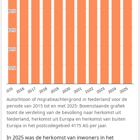
80%
80%
60%
60%
40%
40%
20%
20%
2019
2022
2017
2025
2020
2015
2023
2018
2021
2016
2024
Autochtoon of migratieachtergrond in Nederland voor de
periode van 2015 tot en met 2025: Bovenstaande grafiek
toont de verdeling van de bevolking naar herkomst uit
Nederland, herkomst uit Europa en herkomst van buiten
Europa in het postcodegebied 4175 AG per jaar.
In 2025 was de herkomst van inwoners in het