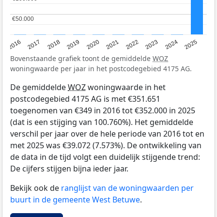
€50.000
€50.000
2016
2017
2018
2019
2020
2021
2022
2023
2024
2025
Bovenstaande grafiek toont de gemiddelde
WOZ
woningwaarde per jaar in het postcodegebied 4175 AG.
De gemiddelde
WOZ
woningwaarde in het
postcodegebied 4175 AG is met €351.651
toegenomen van €349 in 2016 tot €352.000 in 2025
(dat is een stijging van 100.760%). Het gemiddelde
verschil per jaar over de hele periode van 2016 tot en
met 2025 was €39.072 (7.573%). De ontwikkeling van
de data in de tijd volgt een duidelijk stijgende trend:
De cijfers stijgen bijna ieder jaar.
Bekijk ook de
ranglijst van de woningwaarden per
buurt in de gemeente West Betuwe
.