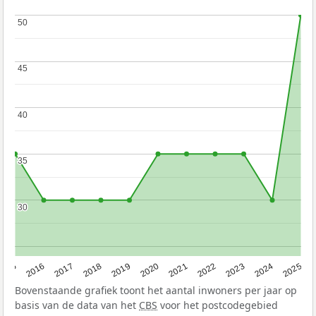
50
50
45
45
40
40
35
35
30
30
2015
2016
2017
2018
2019
2020
2021
2022
2023
2024
2025
Bovenstaande grafiek toont het aantal inwoners per jaar op
basis van de data van het
CBS
voor het postcodegebied