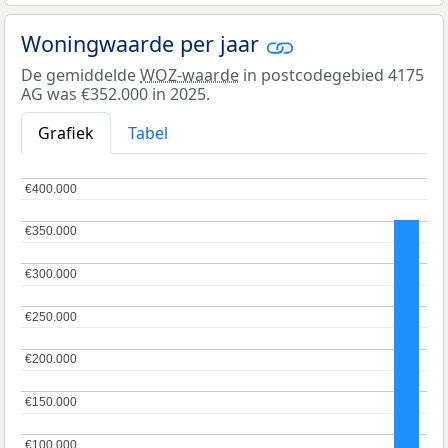
Woningwaarde per jaar
De gemiddelde
WOZ-waarde
in postcodegebied 4175
AG was €352.000 in 2025.
Grafiek
Tabel
€400.000
€400.000
€350.000
€350.000
€300.000
€300.000
€250.000
€250.000
€200.000
€200.000
€150.000
€150.000
€100.000
€100.000