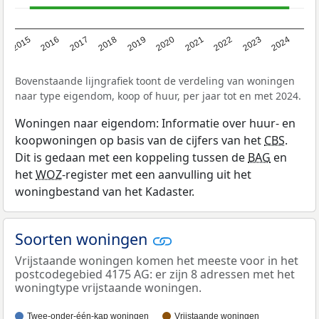
2015
2016
2017
2018
2019
2020
2021
2022
2023
2024
Bovenstaande lijngrafiek toont de verdeling van woningen
naar type eigendom, koop of huur, per jaar tot en met 2024.
Woningen naar eigendom: Informatie over huur- en
koopwoningen op basis van de cijfers van het
CBS
.
Dit is gedaan met een koppeling tussen de
BAG
en
het
WOZ
-register met een aanvulling uit het
woningbestand van het Kadaster.
Soorten woningen
Vrijstaande woningen komen het meeste voor in het
postcodegebied 4175 AG: er zijn 8 adressen met het
woningtype vrijstaande woningen.
Twee-onder-één-kap woningen
Vrijstaande woningen