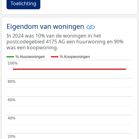
Toelichting
Eigendom van woningen
In 2024 was 10% van de woningen in het
postcodegebied 4175 AG een huurwoning en 90%
was een koopwoning.
% Huurwoningen
% Koopwoningen
100%
100%
80%
80%
60%
60%
40%
40%
20%
20%