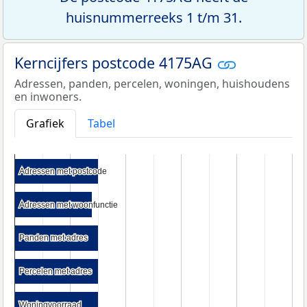
huisnummerreeks 1 t/m 31.
Kerncijfers postcode 4175AG
Adressen, panden, percelen, woningen, huishoudens
en inwoners.
Grafiek
Tabel
Adressen met postcode
Adressen met postcode
Adressen met woonfunctie
Adressen met woonfunctie
Panden met adres
Panden met adres
Percelen met adres
Percelen met adres
Woningvoorraad
Woningvoorraad