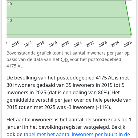
15
15
10
10
2015
2016
2017
2018
2019
2020
2021
2022
2023
2024
2025
Bovenstaande grafiek toont het aantal inwoners per jaar op
basis van de data van het
CBS
voor het postcodegebied
4175 AL.
De bevolking van het postcodegebied 4175 AL is met
30 inwoners gedaald van 35 inwoners in 2015 tot 5
inwoners in 2025 (dat is een daling van 86%). Het
gemiddelde verschil per jaar over de hele periode van
2015 tot en met 2025 was -3 inwoners (-11%).
Het aantal inwoners is het aantal personen zoals op 1
januari in het bevolkingsregister vastgelegd. Bekijk
ook de
tabel met het aantal inwoners per buurt in de