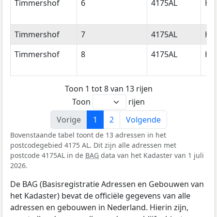
Timmershof
6
4175AL
Ha
Timmershof
7
4175AL
Ha
Timmershof
8
4175AL
Ha
Toon 1 tot 8 van 13 rijen
Toon
rijen
Vorige
1
2
Volgende
Bovenstaande tabel toont de 13 adressen in het
postcodegebied 4175 AL. Dit zijn alle adressen met
postcode 4175AL in de
BAG
data van het Kadaster van 1 juli
2026.
De BAG (Basisregistratie Adressen en Gebouwen van
het Kadaster) bevat de officiële gegevens van alle
adressen en gebouwen in Nederland. Hierin zijn,