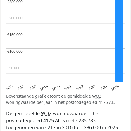
€250.000
€250.000
€200.000
€200.000
€150.000
€150.000
€100.000
€100.000
€50.000
€50.000
2016
2017
2018
2019
2020
2021
2022
2023
2024
2025
Bovenstaande grafiek toont de gemiddelde
WOZ
woningwaarde per jaar in het postcodegebied 4175 AL.
De gemiddelde
WOZ
woningwaarde in het
postcodegebied 4175 AL is met €285.783
toegenomen van €217 in 2016 tot €286.000 in 2025