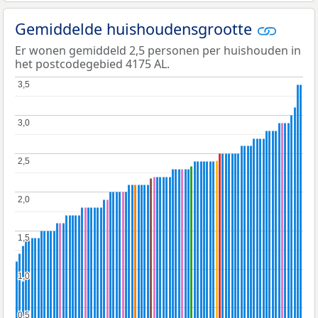
Gemiddelde huishoudensgrootte
Er wonen gemiddeld 2,5 personen per huishouden in
het postcodegebied 4175 AL.
3,5
3,5
3,0
3,0
2,5
2,5
2,0
2,0
1,5
1,5
1,0
1,0
0,5
0,5