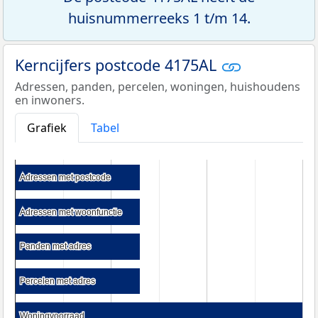
huisnummerreeks 1 t/m 14.
Kerncijfers postcode 4175AL
Adressen, panden, percelen, woningen, huishoudens
en inwoners.
Grafiek
Tabel
Adressen met postcode
Adressen met postcode
Adressen met woonfunctie
Adressen met woonfunctie
Panden met adres
Panden met adres
Percelen met adres
Percelen met adres
Woningvoorraad
Woningvoorraad