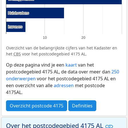
Huishoudens
Huishoudens
Inwoners
Inwoners
10
20
Overzicht van de belangrijkste cijfers van het Kadaster en
het
CBS
voor het postcodegebied 4175 AL.
Op deze pagina vind je een
kaart
van het
postcodegebied 4175 AL, de data over meer dan
250
onderwerpen
voor het postcodegebied 4175 AL en
een overzicht van alle
adressen
met postcode
4175AL.
Overzicht postcode 4175
Definities
Over het postcodegebied 4175 AL