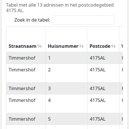
Tabel met alle 13 adressen in het postcodegebied
4175 AL.
Zoek in de tabel:
Straatnaam
Huisnummer
Postcode
Wo
Straatnaam
Huisnummer
Postcode
Wo
Timmershof
1
4175AL
Ha
Timmershof
2
4175AL
Ha
Timmershof
3
4175AL
Ha
Timmershof
4
4175AL
Ha
Timmershof
5
4175AL
Ha