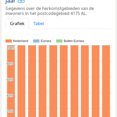
jaar
Gegevens over de herkomstgebieden van de
inwoners in het postcodegebied 4175 AL.
Grafiek
Tabel
Nederland
Europa
Buiten Europa
100%
100%
80%
80%
60%
60%
40%
40%
20%
20%