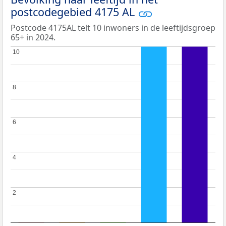
postcodegebied 4175 AL
Postcode 4175AL telt 10 inwoners in de leeftijdsgroep
65+ in 2024.
10
10
8
8
6
6
4
4
2
2