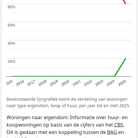
80%
80%
60%
60%
40%
40%
20%
20%
2019
2022
2025
2017
2020
2023
2015
2018
2021
2024
2016
Bovenstaande lijngrafiek toont de verdeling van woningen
naar type eigendom, koop of huur, per jaar tot en met 2025.
Woningen naar eigendom: Informatie over huur- en
koopwoningen op basis van de cijfers van het
CBS
.
Dit is gedaan met een koppeling tussen de
BAG
en