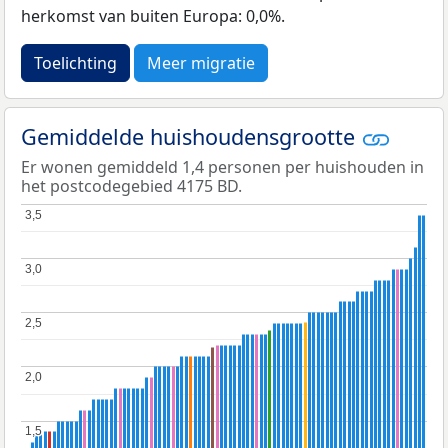
herkomst van buiten Europa: 0,0%.
Toelichting
Meer migratie
Gemiddelde huishoudensgrootte
Er wonen gemiddeld 1,4 personen per huishouden in
het postcodegebied 4175 BD.
3,5
3,5
3,0
3,0
2,5
2,5
2,0
2,0
1,5
1,5