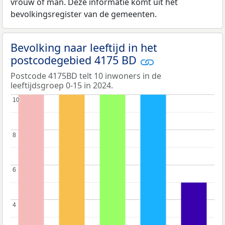
vrouw of man. Deze informatie komt uit het
bevolkingsregister van de gemeenten.
Bevolking naar leeftijd in het
postcodegebied 4175 BD
Postcode 4175BD telt 10 inwoners in de
leeftijdsgroep 0-15 in 2024.
10
10
8
8
6
6
4
4