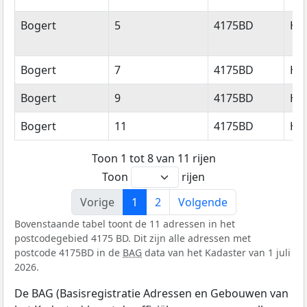
Bogert
5
4175BD
Ha
Bogert
7
4175BD
Ha
Bogert
9
4175BD
Ha
Bogert
11
4175BD
Ha
Toon 1 tot 8 van 11 rijen
Toon
rijen
Vorige
1
2
Volgende
Bovenstaande tabel toont de 11 adressen in het
postcodegebied 4175 BD. Dit zijn alle adressen met
postcode 4175BD in de
BAG
data van het Kadaster van 1 juli
2026.
De BAG (Basisregistratie Adressen en Gebouwen van