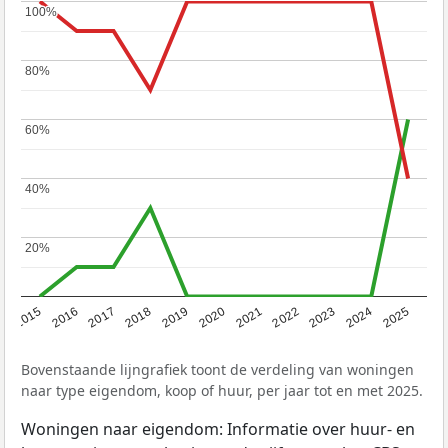
100%
100%
80%
80%
60%
60%
40%
40%
20%
20%
2019
2022
2025
2017
2020
2023
2015
2018
2021
2024
2016
Bovenstaande lijngrafiek toont de verdeling van woningen
naar type eigendom, koop of huur, per jaar tot en met 2025.
Woningen naar eigendom: Informatie over huur- en