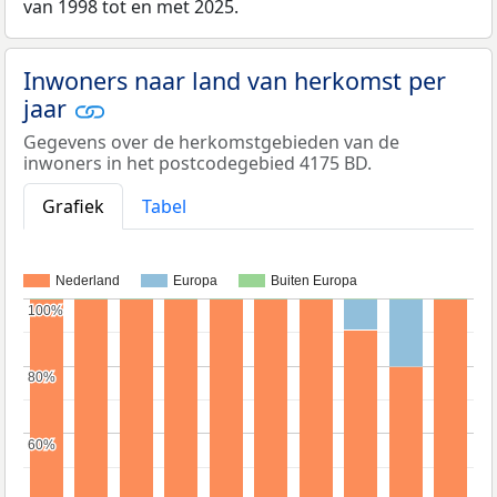
van 1998 tot en met 2025.
Inwoners naar land van herkomst per
jaar
Gegevens over de herkomstgebieden van de
inwoners in het postcodegebied 4175 BD.
Grafiek
Tabel
Nederland
Europa
Buiten Europa
100%
100%
80%
80%
60%
60%