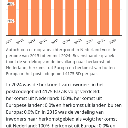
40%
40%
20%
20%
2015
2016
2017
2018
2019
2020
2021
2022
2023
2024
Autochtoon of migratieachtergrond in Nederland voor de
periode van 2015 tot en met 2024: Bovenstaande grafiek
toont de verdeling van de bevolking naar herkomst uit
Nederland, herkomst uit Europa en herkomst van buiten
Europa in het postcodegebied 4175 BD per jaar.
In 2024 was de herkomst van inwoners in het
postcodegebied 4175 BD als volgt verdeeld:
herkomst uit Nederland: 100%, herkomst uit
Europese landen: 0,0% en herkomst uit landen buiten
Europa: 0,0% En in 2015 was de verdeling van
inwoners naar herkomstgebied als volgt: herkomst
uit Nederland: 100%, herkomst uit Europa: 0,0% en