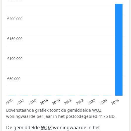
€200.000
€200.000
€150.000
€150.000
€100.000
€100.000
€50.000
€50.000
2016
2017
2018
2019
2020
2021
2022
2023
2024
2025
Bovenstaande grafiek toont de gemiddelde
WOZ
woningwaarde per jaar in het postcodegebied 4175 BD.
De gemiddelde
WOZ
woningwaarde in het