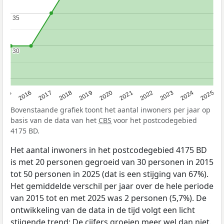
35
35
30
30
2015
2016
2017
2018
2019
2020
2021
2022
2023
2024
2025
Bovenstaande grafiek toont het aantal inwoners per jaar op
basis van de data van het
CBS
voor het postcodegebied
4175 BD.
Het aantal inwoners in het postcodegebied 4175 BD
is met 20 personen gegroeid van 30 personen in 2015
tot 50 personen in 2025 (dat is een stijging van 67%).
Het gemiddelde verschil per jaar over de hele periode
van 2015 tot en met 2025 was 2 personen (5,7%). De
ontwikkeling van de data in de tijd volgt een licht
stijgende trend: De cijfers groeien meer wel dan niet.