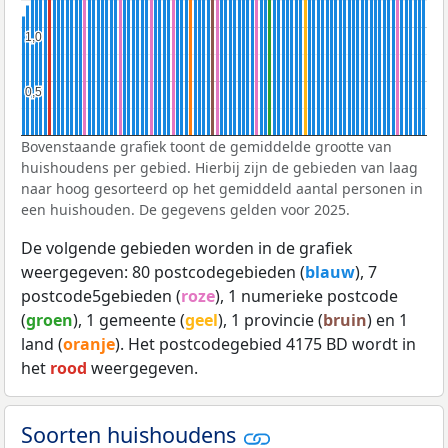
1,0
1,0
0,5
0,5
Bovenstaande grafiek toont de gemiddelde grootte van
huishoudens per gebied. Hierbij zijn de gebieden van laag
naar hoog gesorteerd op het gemiddeld aantal personen in
een huishouden. De gegevens gelden voor 2025.
De volgende gebieden worden in de grafiek
weergegeven: 80 postcodegebieden (
blauw
), 7
postcode5gebieden (
roze
), 1 numerieke postcode
(
groen
), 1 gemeente (
geel
), 1 provincie (
bruin
) en 1
land (
oranje
). Het postcodegebied 4175 BD wordt in
het
rood
weergegeven.
Soorten huishoudens