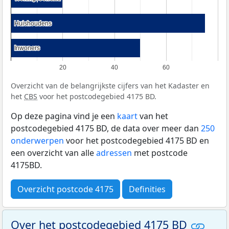
Huishoudens
Huishoudens
Inwoners
Inwoners
20
40
60
Overzicht van de belangrijkste cijfers van het Kadaster en
het
CBS
voor het postcodegebied 4175 BD.
Op deze pagina vind je een
kaart
van het
postcodegebied 4175 BD, de data over meer dan
250
onderwerpen
voor het postcodegebied 4175 BD en
een overzicht van alle
adressen
met postcode
4175BD.
Overzicht postcode 4175
Definities
Over het postcodegebied 4175 BD