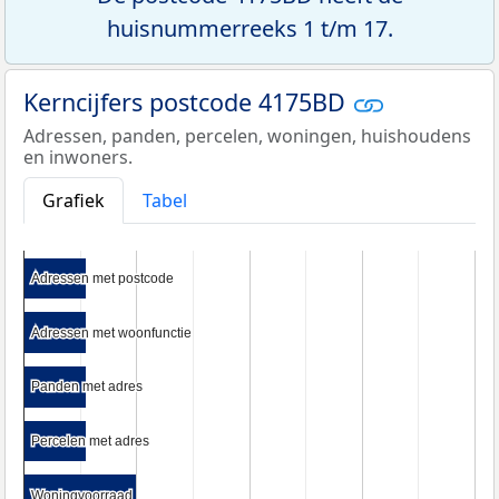
huisnummerreeks 1 t/m 17.
Kerncijfers postcode 4175BD
Adressen, panden, percelen, woningen, huishoudens
en inwoners.
Grafiek
Tabel
Adressen met postcode
Adressen met postcode
Adressen met woonfunctie
Adressen met woonfunctie
Panden met adres
Panden met adres
Percelen met adres
Percelen met adres
Woningvoorraad
Woningvoorraad