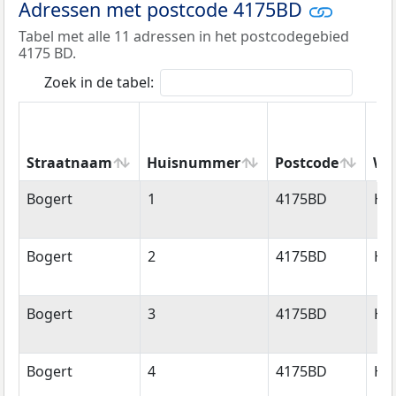
Adressen met postcode 4175BD
Tabel met alle 11 adressen in het postcodegebied
4175 BD.
Zoek in de tabel:
Straatnaam
Huisnummer
Postcode
Wo
Straatnaam
Huisnummer
Postcode
Wo
Bogert
1
4175BD
Ha
Bogert
2
4175BD
Ha
Bogert
3
4175BD
Ha
Bogert
4
4175BD
Ha