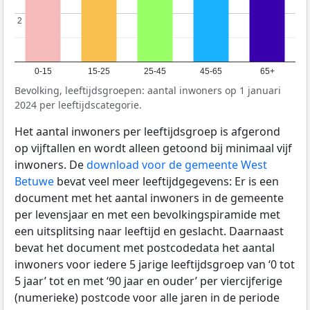
2
2
0-15
15-25
25-45
45-65
65+
Bevolking, leeftijdsgroepen: aantal inwoners op 1 januari
2024 per leeftijdscategorie.
Het aantal inwoners per leeftijdsgroep is afgerond
op vijftallen en wordt alleen getoond bij minimaal vijf
inwoners. De
download voor de gemeente West
Betuwe
bevat veel meer leeftijdgegevens: Er is een
document met het aantal inwoners in de gemeente
per levensjaar en met een bevolkingspiramide met
een uitsplitsing naar leeftijd en geslacht. Daarnaast
bevat het document met postcodedata het aantal
inwoners voor iedere 5 jarige leeftijdsgroep van ‘0 tot
5 jaar’ tot en met ‘90 jaar en ouder’ per viercijferige
(numerieke) postcode voor alle jaren in de periode