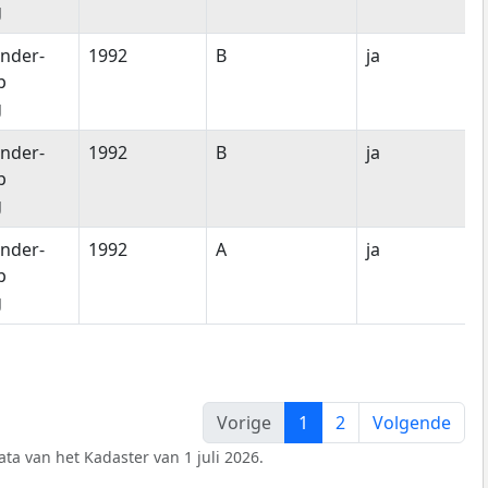
g
nder-
1992
B
ja
p
g
nder-
1992
B
ja
p
g
nder-
1992
A
ja
p
g
Vorige
1
2
Volgende
ta van het Kadaster van 1 juli 2026.