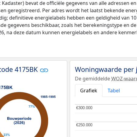
adaster) bevat de officiële gegevens van alle adressen en 
tsen geregistreerd. Per adres wordt het laatst bekende ener
ldig; definitieve energielabels hebben een geldigheid van 1
nde gegevens beschikbaar, zoals het berekeningstype en d
026, na deze datum kunnen energielabels en andere kenmerke
tcode 4175BK
Woningwaarde per 
De gemiddelde
WOZ-waar
Grafiek
Tabel
€300.000
€300.000
€250.000
€250.000