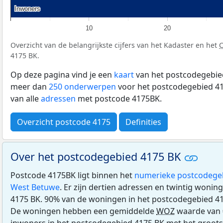
Inwoners
Inwoners
10
20
Overzicht van de belangrijkste cijfers van het Kadaster en het
4175 BK.
Op deze pagina vind je een
kaart
van het postcodegebied
meer dan
250 onderwerpen
voor het postcodegebied 41
van alle
adressen
met postcode 4175BK.
Overzicht postcode 4175
Definities
Over het postcodegebied 4175 BK
Postcode 4175BK ligt binnen het
numerieke postcodege
West Betuwe
. Er zijn dertien adressen en twintig woni
4175 BK. 90% van de woningen in het postcodegebied 4
De woningen hebben een gemiddelde
WOZ
waarde van 
inwoners in het postcodegebied 4175 BK met het groots