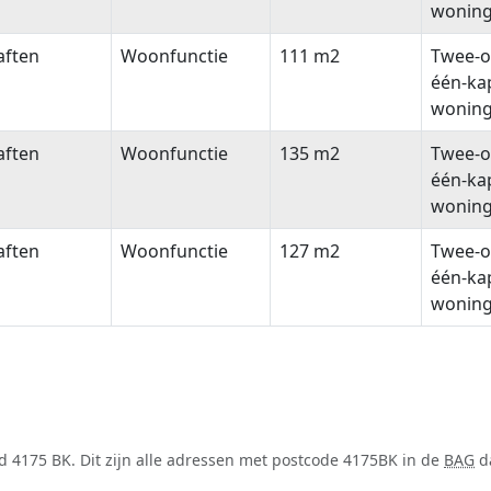
wonin
aften
Woonfunctie
111 m2
Twee-o
één-ka
wonin
aften
Woonfunctie
135 m2
Twee-o
één-ka
wonin
aften
Woonfunctie
127 m2
Twee-o
één-ka
wonin
 4175 BK. Dit zijn alle adressen met postcode 4175BK in de
BAG
da