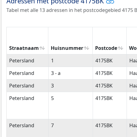
Adressen met postcode 4175BK
Tabel met alle 13 adressen in het postcodegebied 4175 B
Straatnaam
Huisnummer
Postcode
Wo
Straatnaam
Huisnummer
Postcode
Wo
Petersland
1
4175BK
Ha
Petersland
3 - a
4175BK
Ha
Petersland
3
4175BK
Ha
Petersland
5
4175BK
Ha
Petersland
7
4175BK
Ha