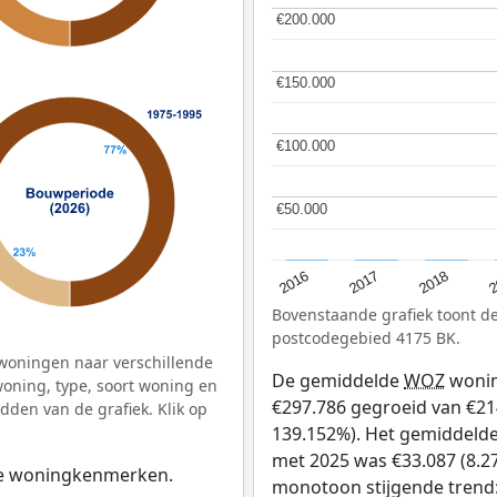
€200.000
€200.000
€150.000
€150.000
€100.000
€100.000
€50.000
€50.000
2
2016
2018
2017
Bovenstaande grafiek toont 
postcodegebied 4175 BK.
woningen naar verschillende
De gemiddelde
WOZ
wonin
ning, type, soort woning en
€297.786 gegroeid van €214
dden van de grafiek. Klik op
139.152%). Het gemiddelde 
met 2025 was €33.087 (8.27
 de woningkenmerken.
monotoon stijgende trend: D