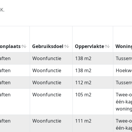
K.
onplaats
Gebruiksdoel
Oppervlakte
Wonin
onplaats
Gebruiksdoel
Oppervlakte
Wonin
aften
Woonfunctie
138 m2
Tussen
aften
Woonfunctie
138 m2
Hoekw
aften
Woonfunctie
112 m2
Tussen
aften
Woonfunctie
105 m2
Twee-o
één-ka
wonin
aften
Woonfunctie
111 m2
Twee-o
één-ka