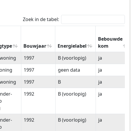
Zoek in de tabel:
Bebouwde
gtype
Bouwjaar
Energielabel
kom
gtype
Bouwjaar
Energielabel
Bebouwde
woning
1997
B (voorlopig)
ja
kom
oning
1997
geen data
ja
woning
1997
B
ja
nder-
1992
B (voorlopig)
ja
p
g
nder-
1992
B (voorlopig)
ja
p