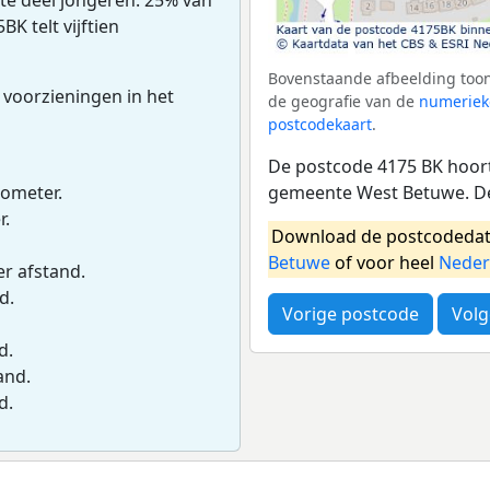
K telt vijftien
Bovenstaande afbeelding toon
 voorzieningen in het
de geografie van de
numeriek
postcodekaart
.
De postcode 4175 BK hoort
gemeente West Betuwe. De
lometer.
r.
Download de postcodedat
Betuwe
of voor heel
Neder
er afstand.
d.
Vorige postcode
Volg
d.
and.
d.