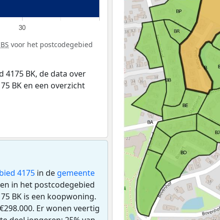
30
CBS
voor het postcodegebied
 4175 BK, de data over
75 BK en een overzicht
bied 4175
in de
gemeente
ngen in het postcodegebied
175 BK is een koopwoning.
€298.000. Er wonen veertig
te deel jongeren: 25% van