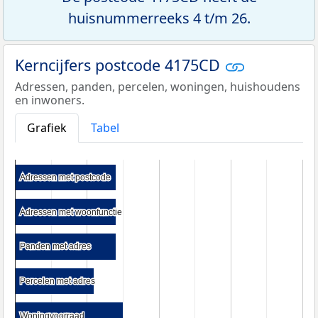
huisnummerreeks 4 t/m 26.
Kerncijfers postcode 4175CD
Adressen, panden, percelen, woningen, huishoudens
en inwoners.
Grafiek
Tabel
Adressen met postcode
Adressen met postcode
Adressen met woonfunctie
Adressen met woonfunctie
Panden met adres
Panden met adres
Percelen met adres
Percelen met adres
Woningvoorraad
Woningvoorraad