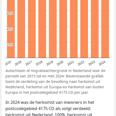
60%
60%
40%
40%
20%
20%
2015
2016
2017
2018
2019
2020
2021
2022
2023
2024
Autochtoon of migratieachtergrond in Nederland voor de
periode van 2015 tot en met 2024: Bovenstaande grafiek
toont de verdeling van de bevolking naar herkomst uit
Nederland, herkomst uit Europa en herkomst van buiten
Europa in het postcodegebied 4175 CD per jaar.
In 2024 was de herkomst van inwoners in het
postcodegebied 4175 CD als volgt verdeeld:
herkomst uit Nederland: 100%, herkomst uit