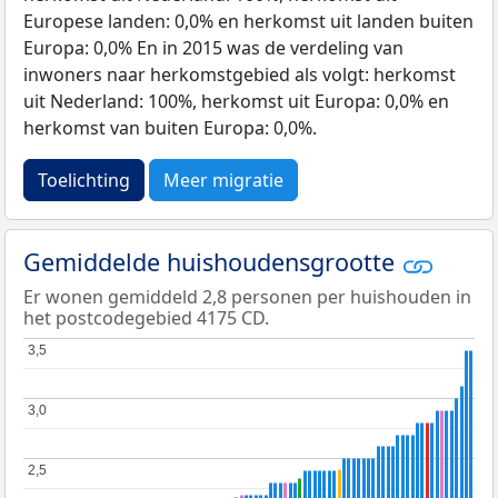
Europese landen: 0,0% en herkomst uit landen buiten
Europa: 0,0% En in 2015 was de verdeling van
inwoners naar herkomstgebied als volgt: herkomst
uit Nederland: 100%, herkomst uit Europa: 0,0% en
herkomst van buiten Europa: 0,0%.
Toelichting
Meer migratie
Gemiddelde huishoudensgrootte
Er wonen gemiddeld 2,8 personen per huishouden in
het postcodegebied 4175 CD.
3,5
3,5
3,0
3,0
2,5
2,5