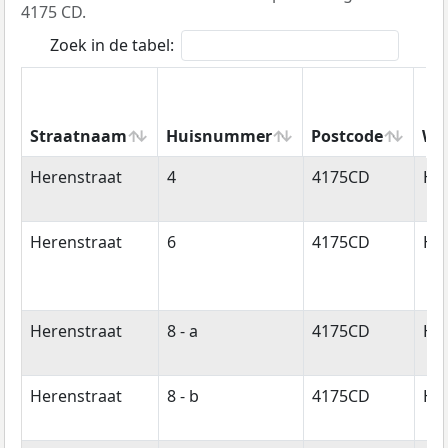
4175 CD.
Zoek in de tabel:
Straatnaam
Huisnummer
Postcode
Wo
Straatnaam
Huisnummer
Postcode
Wo
Herenstraat
4
4175CD
Ha
Herenstraat
6
4175CD
Ha
Herenstraat
8 - a
4175CD
Ha
Herenstraat
8 - b
4175CD
Ha