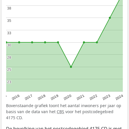
38
38
35
35
33
33
30
30
28
28
25
25
23
23
2015
2016
2017
2018
2019
2020
2021
2022
2023
2024
Bovenstaande grafiek toont het aantal inwoners per jaar op
basis van de data van het
CBS
voor het postcodegebied
4175 CD.
De bevolking van het postcodegebied 4175 CD is met