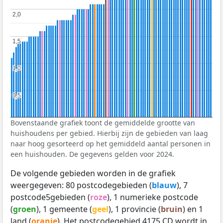
2,0
2,0
1,5
1,5
1,0
1,0
0,5
0,5
Bovenstaande grafiek toont de gemiddelde grootte van
huishoudens per gebied. Hierbij zijn de gebieden van laag
naar hoog gesorteerd op het gemiddeld aantal personen in
een huishouden. De gegevens gelden voor 2024.
De volgende gebieden worden in de grafiek
weergegeven: 80 postcodegebieden (
blauw
), 7
postcode5gebieden (
roze
), 1 numerieke postcode
(
groen
), 1 gemeente (
geel
), 1 provincie (
bruin
) en 1
land (
oranje
). Het postcodegebied 4175 CD wordt in