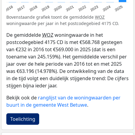
2016
2017
2018
2019
2020
2021
2022
2023
2024
2025
Bovenstaande grafiek toont de gemiddelde
WOZ
woningwaarde per jaar in het postcodegebied 4175 CD.
De gemiddelde
WOZ
woningwaarde in het
postcodegebied 4175 CD is met €568.768 gestegen
van €232 in 2016 tot €569.000 in 2025 (dat is een
toename van 245.159%). Het gemiddelde verschil per
jaar over de hele periode van 2016 tot en met 2025
was €63.196 (14.978%). De ontwikkeling van de data
in de tijd volgt een duidelijk stijgende trend: De cijfers
stijgen bijna ieder jaar.
Bekijk ook de
ranglijst van de woningwaarden per
buurt in de gemeente West Betuwe
.
Toelichting