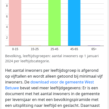
8
8
6
6
4
4
2
2
0-15
15-25
25-45
45-65
65+
Bevolking, leeftijdsgroepen: aantal inwoners op 1 januari
2024 per leeftijdscategorie.
Het aantal inwoners per leeftijdsgroep is afgerond
op vijftallen en wordt alleen getoond bij minimaal vijf
inwoners. De
download voor de gemeente West
Betuwe
bevat veel meer leeftijdgegevens: Er is een
document met het aantal inwoners in de gemeente
per levensjaar en met een bevolkingspiramide met
een uitsplitsing naar leeftijd en geslacht. Daarnaast