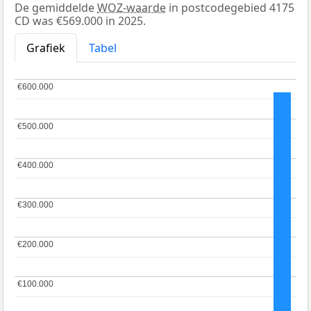
De gemiddelde
WOZ-waarde
in postcodegebied 4175
CD was €569.000 in 2025.
Grafiek
Tabel
€600.000
€600.000
€500.000
€500.000
€400.000
€400.000
€300.000
€300.000
€200.000
€200.000
€100.000
€100.000