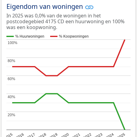
Eigendom van woningen
In 2025 was 0,0% van de woningen in het
postcodegebied 4175 CD een huurwoning en 100%
was een koopwoning.
% Huurwoningen
% Koopwoningen
100%
100%
80%
80%
60%
60%
40%
40%
20%
20%
2019
2022
2025
2017
2020
2023
2015
2018
2021
2024
2016