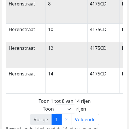
Herenstraat
8
4175CD
Ha
Herenstraat
10
4175CD
Ha
Herenstraat
12
4175CD
Ha
Herenstraat
14
4175CD
Ha
Toon 1 tot 8 van 14 rijen
Toon
rijen
Vorige
1
2
Volgende
Bovenstaande tabel toont de 14 adressen in het