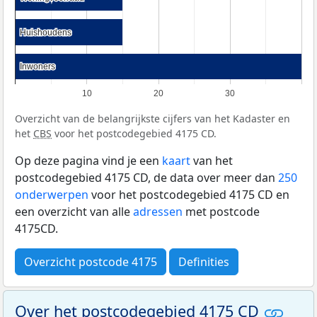
Huishoudens
Huishoudens
Inwoners
Inwoners
10
20
30
Overzicht van de belangrijkste cijfers van het Kadaster en
het
CBS
voor het postcodegebied 4175 CD.
Op deze pagina vind je een
kaart
van het
postcodegebied 4175 CD, de data over meer dan
250
onderwerpen
voor het postcodegebied 4175 CD en
een overzicht van alle
adressen
met postcode
4175CD.
Overzicht postcode 4175
Definities
Over het postcodegebied 4175 CD