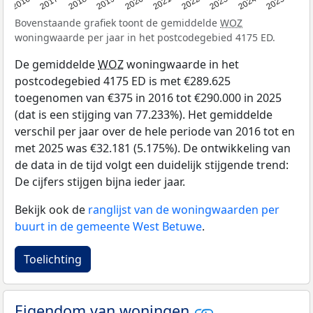
2016
2017
2018
2019
2020
2021
2022
2023
2024
2025
Bovenstaande grafiek toont de gemiddelde
WOZ
woningwaarde per jaar in het postcodegebied 4175 ED.
De gemiddelde
WOZ
woningwaarde in het
postcodegebied 4175 ED is met €289.625
toegenomen van €375 in 2016 tot €290.000 in 2025
(dat is een stijging van 77.233%). Het gemiddelde
verschil per jaar over de hele periode van 2016 tot en
met 2025 was €32.181 (5.175%). De ontwikkeling van
de data in de tijd volgt een duidelijk stijgende trend:
De cijfers stijgen bijna ieder jaar.
Bekijk ook de
ranglijst van de woningwaarden per
buurt in de gemeente West Betuwe
.
Toelichting
Eigendom van woningen