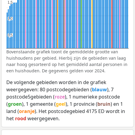
1,5
1,5
1,0
1,0
0,5
0,5
Bovenstaande grafiek toont de gemiddelde grootte van
huishoudens per gebied. Hierbij zijn de gebieden van laag
naar hoog gesorteerd op het gemiddeld aantal personen in
een huishouden. De gegevens gelden voor 2024.
De volgende gebieden worden in de grafiek
weergegeven: 80 postcodegebieden (
blauw
), 7
postcode5gebieden (
roze
), 1 numerieke postcode
(
groen
), 1 gemeente (
geel
), 1 provincie (
bruin
) en 1
land (
oranje
). Het postcodegebied 4175 ED wordt in
het
rood
weergegeven.