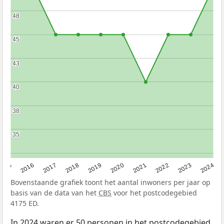
48
48
45
45
43
43
40
40
38
38
35
35
2015
2016
2017
2018
2019
2020
2021
2022
2023
2024
Bovenstaande grafiek toont het aantal inwoners per jaar op
basis van de data van het
CBS
voor het postcodegebied
4175 ED.
In 2024 waren er 50 personen in het postcodegebied