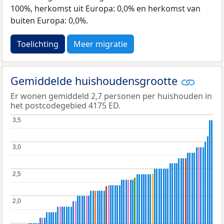
100%, herkomst uit Europa: 0,0% en herkomst van
buiten Europa: 0,0%.
Toelichting
Meer migratie
Gemiddelde huishoudensgrootte
Er wonen gemiddeld 2,7 personen per huishouden in
het postcodegebied 4175 ED.
3,5
3,5
3,0
3,0
2,5
2,5
2,0
2,0