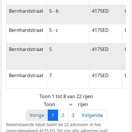
Bernhardstraat
5 - b
4175ED
Ha
Bernhardstraat
5 - c
4175ED
Ha
Bernhardstraat
5
4175ED
Ha
Bernhardstraat
7
4175ED
Ha
Toon 1 tot 8 van 22 rijen
Toon
rijen
Vorige
1
2
3
Volgende
Bovenstaande tabel toont de 22 adressen in het
postcodegebied 4175 ED. Dit zijn alle adressen met