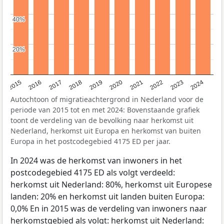
40%
40%
20%
20%
2015
2016
2017
2018
2019
2020
2021
2022
2023
2024
Autochtoon of migratieachtergrond in Nederland voor de
periode van 2015 tot en met 2024: Bovenstaande grafiek
toont de verdeling van de bevolking naar herkomst uit
Nederland, herkomst uit Europa en herkomst van buiten
Europa in het postcodegebied 4175 ED per jaar.
In 2024 was de herkomst van inwoners in het
postcodegebied 4175 ED als volgt verdeeld:
herkomst uit Nederland: 80%, herkomst uit Europese
landen: 20% en herkomst uit landen buiten Europa:
0,0% En in 2015 was de verdeling van inwoners naar
herkomstgebied als volgt: herkomst uit Nederland: