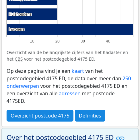
Huishoudens
Huishoudens
Inwoners
Inwoners
10
20
30
40
Overzicht van de belangrijkste cijfers van het Kadaster en
het
CBS
voor het postcodegebied 4175 ED.
Op deze pagina vind je een
kaart
van het
postcodegebied 4175 ED, de data over meer dan
250
onderwerpen
voor het postcodegebied 4175 ED en
een overzicht van alle
adressen
met postcode
4175ED.
Overzicht postcode 4175
Definities
Over het postcodegebied 4175 ED