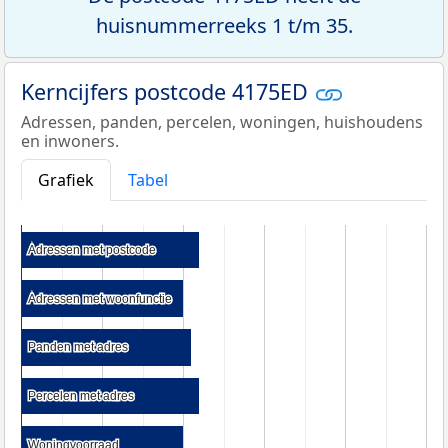
huisnummerreeks 1 t/m 35.
Kerncijfers postcode 4175ED
Adressen, panden, percelen, woningen, huishoudens
en inwoners.
Grafiek
Tabel
Adressen met postcode
Adressen met postcode
Adressen met woonfunctie
Adressen met woonfunctie
Panden met adres
Panden met adres
Percelen met adres
Percelen met adres
Woningvoorraad
Woningvoorraad