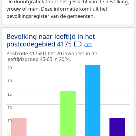
De donutgrafiek toont het geslacht van de bevolking,
vrouw of man. Deze informatie komt uit het
bevolkingsregister van de gemeenten.
Bevolking naar leeftijd in het
postcodegebied 4175 ED
Postcode 4175ED telt 20 inwoners in de
leeftijdsgroep 45-65 in 2024.
20
20
18
18
15
15
13
13
10
10
8
8