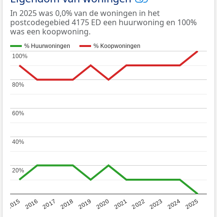
In 2025 was 0,0% van de woningen in het
postcodegebied 4175 ED een huurwoning en 100%
was een koopwoning.
% Huurwoningen
% Koopwoningen
100%
100%
80%
80%
60%
60%
40%
40%
20%
20%
2019
2022
2025
2017
2020
2023
2015
2018
2021
2024
2016