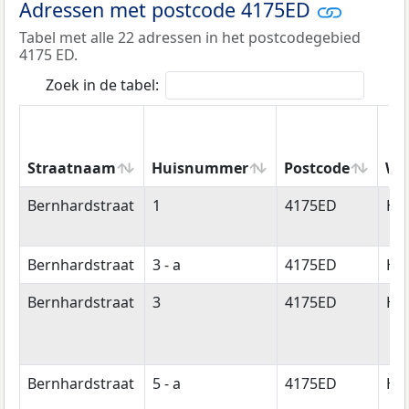
Adressen met postcode 4175ED
Tabel met alle 22 adressen in het postcodegebied
4175 ED.
Zoek in de tabel:
Straatnaam
Huisnummer
Postcode
Wo
Straatnaam
Huisnummer
Postcode
Wo
Bernhardstraat
1
4175ED
Ha
Bernhardstraat
3 - a
4175ED
Ha
Bernhardstraat
3
4175ED
Ha
Bernhardstraat
5 - a
4175ED
Ha