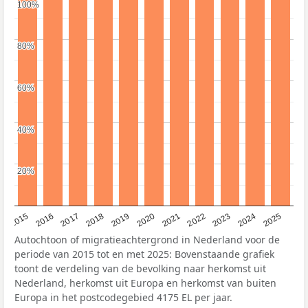
100%
100%
80%
80%
60%
60%
40%
40%
20%
20%
2019
2022
2017
2025
2020
2015
2023
2018
2021
2016
2024
Autochtoon of migratieachtergrond in Nederland voor de
periode van 2015 tot en met 2025: Bovenstaande grafiek
toont de verdeling van de bevolking naar herkomst uit
Nederland, herkomst uit Europa en herkomst van buiten
Europa in het postcodegebied 4175 EL per jaar.