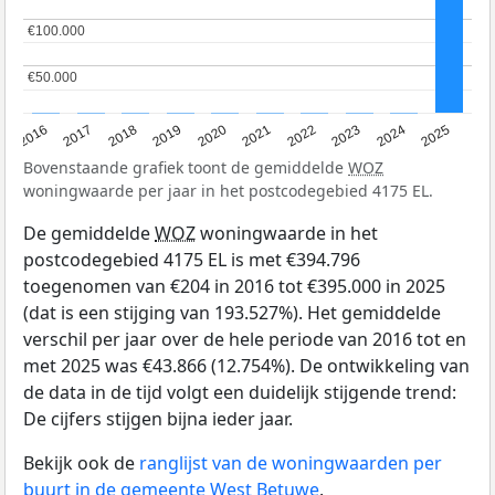
€100.000
€100.000
€50.000
€50.000
2016
2017
2018
2019
2020
2021
2022
2023
2024
2025
Bovenstaande grafiek toont de gemiddelde
WOZ
woningwaarde per jaar in het postcodegebied 4175 EL.
De gemiddelde
WOZ
woningwaarde in het
postcodegebied 4175 EL is met €394.796
toegenomen van €204 in 2016 tot €395.000 in 2025
(dat is een stijging van 193.527%). Het gemiddelde
verschil per jaar over de hele periode van 2016 tot en
met 2025 was €43.866 (12.754%). De ontwikkeling van
de data in de tijd volgt een duidelijk stijgende trend:
De cijfers stijgen bijna ieder jaar.
Bekijk ook de
ranglijst van de woningwaarden per
buurt in de gemeente West Betuwe
.