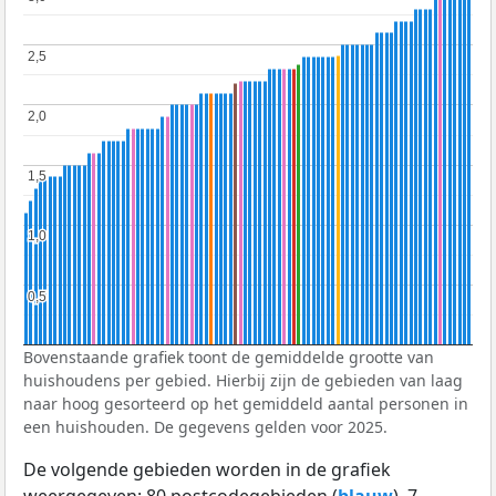
2,5
2,5
2,0
2,0
1,5
1,5
1,0
1,0
0,5
0,5
Bovenstaande grafiek toont de gemiddelde grootte van
huishoudens per gebied. Hierbij zijn de gebieden van laag
naar hoog gesorteerd op het gemiddeld aantal personen in
een huishouden. De gegevens gelden voor 2025.
De volgende gebieden worden in de grafiek
weergegeven: 80 postcodegebieden (
blauw
), 7