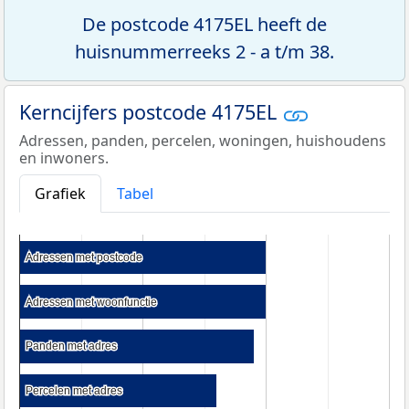
De postcode 4175EL heeft de
huisnummerreeks 2 - a t/m 38.
Kerncijfers postcode 4175EL
Adressen, panden, percelen, woningen, huishoudens
en inwoners.
Grafiek
Tabel
Adressen met postcode
Adressen met postcode
Adressen met woonfunctie
Adressen met woonfunctie
Panden met adres
Panden met adres
Percelen met adres
Percelen met adres