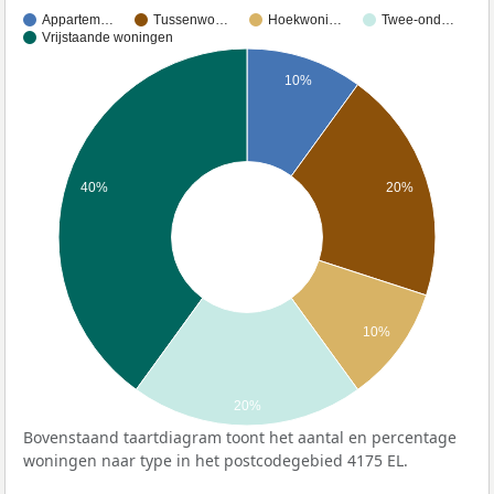
Appartem…
Tussenwo…
Hoekwoni…
Twee-ond…
Vrijstaande woningen
10%
40%
20%
10%
20%
Bovenstaand taartdiagram toont het aantal en percentage
woningen naar type in het postcodegebied 4175 EL.