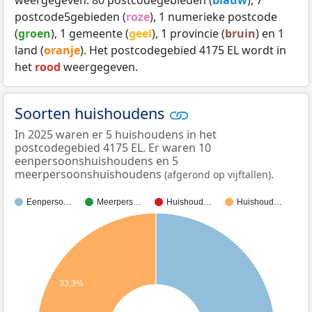
postcode5gebieden (
roze
), 1 numerieke postcode
(
groen
), 1 gemeente (
geel
), 1 provincie (
bruin
) en 1
land (
oranje
). Het postcodegebied 4175 EL wordt in
het
rood
weergegeven.
Soorten huishoudens
In 2025 waren er 5 huishoudens in het
postcodegebied 4175 EL. Er waren 10
eenpersoonshuishoudens en 5
meerpersoonshuishoudens
.
(afgerond op vijftallen)
Eenperso…
Meerpers…
Huishoud…
Huishoud…
33,3%