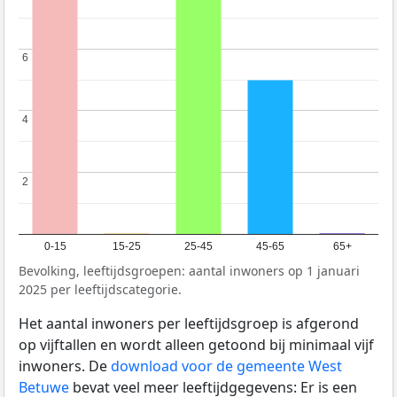
6
6
4
4
2
2
0-15
15-25
25-45
45-65
65+
Bevolking, leeftijdsgroepen: aantal inwoners op 1 januari
2025 per leeftijdscategorie.
Het aantal inwoners per leeftijdsgroep is afgerond
op vijftallen en wordt alleen getoond bij minimaal vijf
inwoners. De
download voor de gemeente West
Betuwe
bevat veel meer leeftijdgegevens: Er is een