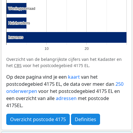
Woningvoorraad
Woningvoorraad
Huishoudens
Huishoudens
Inwoners
Inwoners
10
20
Overzicht van de belangrijkste cijfers van het Kadaster en
het
CBS
voor het postcodegebied 4175 EL.
Op deze pagina vind je een
kaart
van het
postcodegebied 4175 EL, de data over meer dan
250
onderwerpen
voor het postcodegebied 4175 EL en
een overzicht van alle
adressen
met postcode
4175EL.
Overzicht postcode 4175
Definities