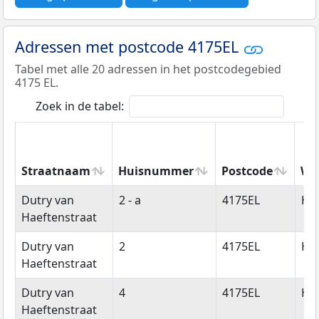
Adressen met postcode 4175EL
Tabel met alle 20 adressen in het postcodegebied
4175 EL.
Zoek in de tabel:
Straatnaam
Huisnummer
Postcode
Wo
Straatnaam
Huisnummer
Postcode
Wo
Dutry van
2 - a
4175EL
Ha
Haeftenstraat
Dutry van
2
4175EL
Ha
Haeftenstraat
Dutry van
4
4175EL
Ha
Haeftenstraat