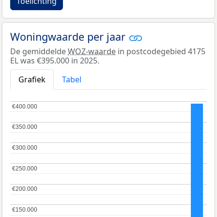
Toelichting
Woningwaarde per jaar
De gemiddelde
WOZ-waarde
in postcodegebied 4175
EL was €395.000 in 2025.
Grafiek
Tabel
€400.000
€400.000
€350.000
€350.000
€300.000
€300.000
€250.000
€250.000
€200.000
€200.000
€150.000
€150.000