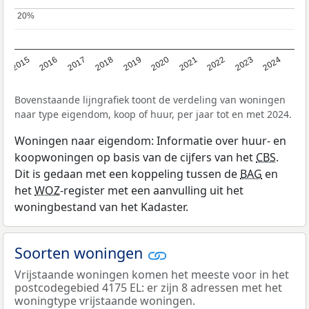
20%
20%
2015
2016
2017
2018
2019
2020
2021
2022
2023
2024
Bovenstaande lijngrafiek toont de verdeling van woningen
naar type eigendom, koop of huur, per jaar tot en met 2024.
Woningen naar eigendom: Informatie over huur- en
koopwoningen op basis van de cijfers van het
CBS
.
Dit is gedaan met een koppeling tussen de
BAG
en
het
WOZ
-register met een aanvulling uit het
woningbestand van het Kadaster.
Soorten woningen
Vrijstaande woningen komen het meeste voor in het
postcodegebied 4175 EL: er zijn 8 adressen met het
woningtype vrijstaande woningen.