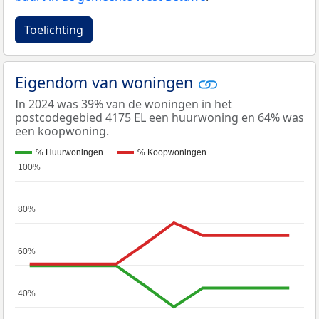
Toelichting
Eigendom van woningen
In 2024 was 39% van de woningen in het
postcodegebied 4175 EL een huurwoning en 64% was
een koopwoning.
% Huurwoningen
% Koopwoningen
100%
100%
80%
80%
60%
60%
40%
40%