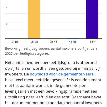
4
4
2
2
0-15
15-25
25-45
45-65
65+
Bevolking, leeftijdsgroepen: aantal inwoners op 1 januari
2025 per leeftijdscategorie.
Het aantal inwoners per leeftijdsgroep is afgerond
op vijftallen en wordt alleen getoond bij minimaal vijf
inwoners. De
download voor de gemeente Veere
bevat veel meer leeftijdgegevens: Er is een document
met het aantal inwoners in de gemeente per
levensjaar en met een bevolkingspiramide met een
uitsplitsing naar leeftijd en geslacht. Daarnaast bevat
het document met postcodedata het aantal inwoners