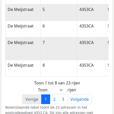
De Meijstraat
5
4353CA
Se
De Meijstraat
6
4353CA
Se
De Meijstraat
7
4353CA
Se
De Meijstraat
8
4353CA
Se
Toon 1 tot 8 van 23 rijen
Toon
rijen
Vorige
1
2
3
Volgende
Bovenstaande tabel toont de 23 adressen in het
postcodegebied 4353 CA. Dit zijn alle adressen met