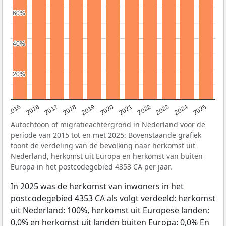
60%
60%
40%
40%
20%
20%
2019
2022
2017
2025
2020
2015
2023
2018
2021
2016
2024
Autochtoon of migratieachtergrond in Nederland voor de
periode van 2015 tot en met 2025: Bovenstaande grafiek
toont de verdeling van de bevolking naar herkomst uit
Nederland, herkomst uit Europa en herkomst van buiten
Europa in het postcodegebied 4353 CA per jaar.
In 2025 was de herkomst van inwoners in het
postcodegebied 4353 CA als volgt verdeeld: herkomst
uit Nederland: 100%, herkomst uit Europese landen:
0,0% en herkomst uit landen buiten Europa: 0,0% En