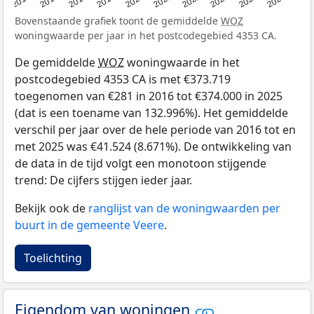
2016
2017
2018
2019
2020
2021
2022
2023
2024
2025
Bovenstaande grafiek toont de gemiddelde
WOZ
woningwaarde per jaar in het postcodegebied 4353 CA.
De gemiddelde
WOZ
woningwaarde in het
postcodegebied 4353 CA is met €373.719
toegenomen van €281 in 2016 tot €374.000 in 2025
(dat is een toename van 132.996%). Het gemiddelde
verschil per jaar over de hele periode van 2016 tot en
met 2025 was €41.524 (8.671%). De ontwikkeling van
de data in de tijd volgt een monotoon stijgende
trend: De cijfers stijgen ieder jaar.
Bekijk ook de
ranglijst van de woningwaarden per
buurt in de gemeente Veere
.
Toelichting
Eigendom van woningen