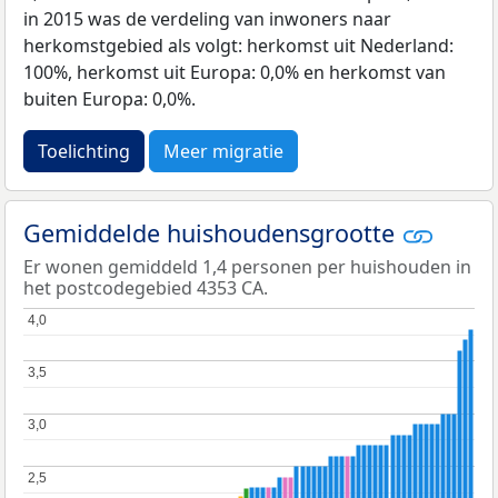
in 2015 was de verdeling van inwoners naar
herkomstgebied als volgt: herkomst uit Nederland:
100%, herkomst uit Europa: 0,0% en herkomst van
buiten Europa: 0,0%.
Toelichting
Meer migratie
Gemiddelde huishoudensgrootte
Er wonen gemiddeld 1,4 personen per huishouden in
het postcodegebied 4353 CA.
4,0
4,0
3,5
3,5
3,0
3,0
2,5
2,5