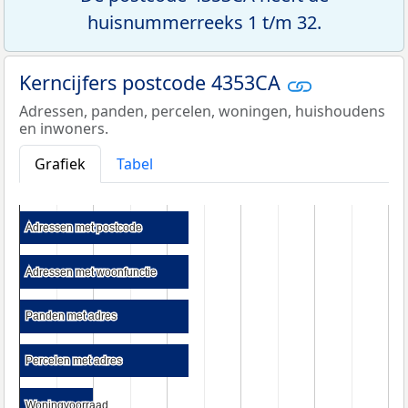
huisnummerreeks 1 t/m 32.
Kerncijfers postcode 4353CA
Adressen, panden, percelen, woningen, huishoudens
en inwoners.
Grafiek
Tabel
Adressen met postcode
Adressen met postcode
Adressen met woonfunctie
Adressen met woonfunctie
Panden met adres
Panden met adres
Percelen met adres
Percelen met adres
Woningvoorraad
Woningvoorraad