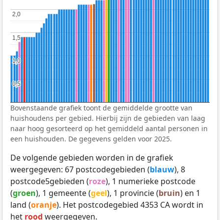
2,0
2,0
1,5
1,5
1,0
1,0
0,5
0,5
Bovenstaande grafiek toont de gemiddelde grootte van
huishoudens per gebied. Hierbij zijn de gebieden van laag
naar hoog gesorteerd op het gemiddeld aantal personen in
een huishouden. De gegevens gelden voor 2025.
De volgende gebieden worden in de grafiek
weergegeven: 67 postcodegebieden (
blauw
), 8
postcode5gebieden (
roze
), 1 numerieke postcode
(
groen
), 1 gemeente (
geel
), 1 provincie (
bruin
) en 1
land (
oranje
). Het postcodegebied 4353 CA wordt in
het
rood
weergegeven.