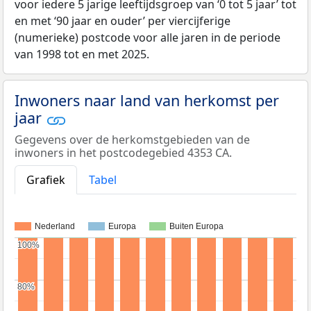
voor iedere 5 jarige leeftijdsgroep van ‘0 tot 5 jaar’ tot
en met ‘90 jaar en ouder’ per viercijferige
(numerieke) postcode voor alle jaren in de periode
van 1998 tot en met 2025.
Inwoners naar land van herkomst per
jaar
Gegevens over de herkomstgebieden van de
inwoners in het postcodegebied 4353 CA.
Grafiek
Tabel
Nederland
Europa
Buiten Europa
100%
100%
80%
80%