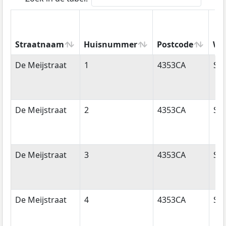
Straatnaam
Huisnummer
Postcode
Wo
Straatnaam
Huisnummer
Postcode
Wo
De Meijstraat
1
4353CA
Se
De Meijstraat
2
4353CA
Se
De Meijstraat
3
4353CA
Se
De Meijstraat
4
4353CA
Se