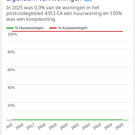
In 2025 was 0,0% van de woningen in het
postcodegebied 4353 CA een huurwoning en 100%
was een koopwoning.
% Huurwoningen
% Koopwoningen
100%
100%
80%
80%
60%
60%
40%
40%
20%
20%
2019
2022
2025
2017
2020
2023
2015
2018
2021
2024
2016