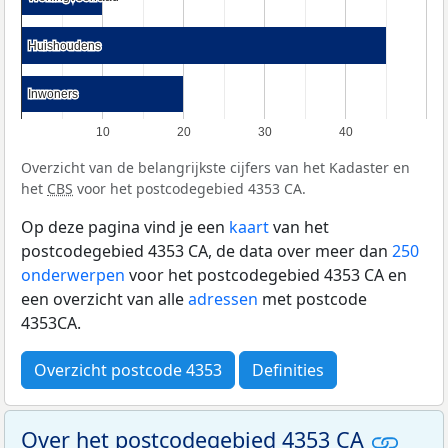
Huishoudens
Huishoudens
Inwoners
Inwoners
10
20
30
40
Overzicht van de belangrijkste cijfers van het Kadaster en
het
CBS
voor het postcodegebied 4353 CA.
Op deze pagina vind je een
kaart
van het
postcodegebied 4353 CA, de data over meer dan
250
onderwerpen
voor het postcodegebied 4353 CA en
een overzicht van alle
adressen
met postcode
4353CA.
Overzicht postcode 4353
Definities
Over het postcodegebied 4353 CA