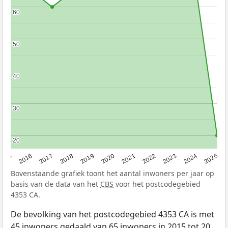
60
60
50
50
40
40
30
30
20
20
2015
2016
2017
2018
2019
2020
2021
2022
2023
2024
2025
Bovenstaande grafiek toont het aantal inwoners per jaar op
basis van de data van het
CBS
voor het postcodegebied
4353 CA.
De bevolking van het postcodegebied 4353 CA is met
45 inwoners gedaald van 65 inwoners in 2015 tot 20