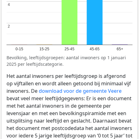
4
4
2
2
0-15
15-25
25-45
45-65
65+
Bevolking, leeftijdsgroepen: aantal inwoners op 1 januari
2025 per leeftijdscategorie.
Het aantal inwoners per leeftijdsgroep is afgerond
op vijftallen en wordt alleen getoond bij minimaal vijf
inwoners. De
download voor de gemeente Veere
bevat veel meer leeftijdgegevens: Er is een document
met het aantal inwoners in de gemeente per
levensjaar en met een bevolkingspiramide met een
uitsplitsing naar leeftijd en geslacht. Daarnaast bevat
het document met postcodedata het aantal inwoners
voor iedere 5 jarige leeftijdsgroep van ‘0 tot 5 jaar’ tot