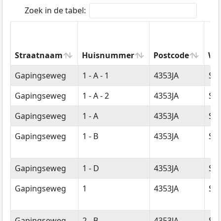
Zoek in de tabel:
Straatnaam
Huisnummer
Postcode
Wo
Straatnaam
Huisnummer
Postcode
Wo
Gapingseweg
1 - A - 1
4353JA
Se
Gapingseweg
1 - A - 2
4353JA
Se
Gapingseweg
1 - A
4353JA
Se
Gapingseweg
1 - B
4353JA
Se
Gapingseweg
1 - D
4353JA
Se
Gapingseweg
1
4353JA
Se
Gapingseweg
2 - B
4353JA
Se