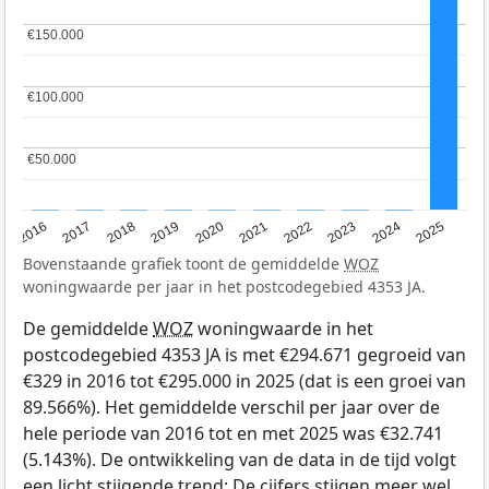
€150.000
€150.000
€100.000
€100.000
€50.000
€50.000
2016
2017
2018
2019
2020
2021
2022
2023
2024
2025
Bovenstaande grafiek toont de gemiddelde
WOZ
woningwaarde per jaar in het postcodegebied 4353 JA.
De gemiddelde
WOZ
woningwaarde in het
postcodegebied 4353 JA is met €294.671 gegroeid van
€329 in 2016 tot €295.000 in 2025 (dat is een groei van
89.566%). Het gemiddelde verschil per jaar over de
hele periode van 2016 tot en met 2025 was €32.741
(5.143%). De ontwikkeling van de data in de tijd volgt
een licht stijgende trend: De cijfers stijgen meer wel