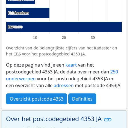
Huishoudens
Huishoudens
Inwoners
Inwoners
10
20
30
Overzicht van de belangrijkste cijfers van het Kadaster en
het
CBS
voor het postcodegebied 4353 JA.
Op deze pagina vind je een
kaart
van het
postcodegebied 4353 JA, de data over meer dan
250
onderwerpen
voor het postcodegebied 4353 JA en
een overzicht van alle
adressen
met postcode 4353JA.
Overzicht postcode 4353
Definities
Over het postcodegebied 4353 JA