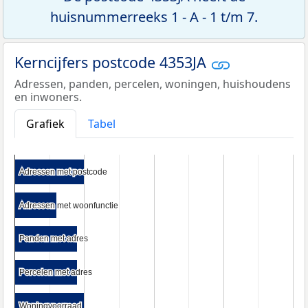
huisnummerreeks 1 - A - 1 t/m 7.
Kerncijfers postcode 4353JA
Adressen, panden, percelen, woningen, huishoudens
en inwoners.
Grafiek
Tabel
Adressen met postcode
Adressen met postcode
Adressen met woonfunctie
Adressen met woonfunctie
Panden met adres
Panden met adres
Percelen met adres
Percelen met adres
Woningvoorraad
Woningvoorraad