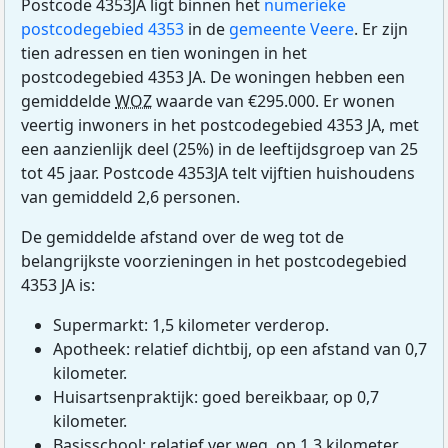
Postcode 4353JA ligt binnen het
numerieke
postcodegebied 4353
in de
gemeente Veere
. Er zijn
tien adressen en tien woningen in het
postcodegebied 4353 JA. De woningen hebben een
gemiddelde
WOZ
waarde van €295.000. Er wonen
veertig inwoners in het postcodegebied 4353 JA, met
een aanzienlijk deel (25%) in de leeftijdsgroep van 25
tot 45 jaar. Postcode 4353JA telt vijftien huishoudens
van gemiddeld 2,6 personen.
De gemiddelde afstand over de weg tot de
belangrijkste voorzieningen in het postcodegebied
4353 JA is:
Supermarkt: 1,5 kilometer verderop.
Apotheek: relatief dichtbij, op een afstand van 0,7
kilometer.
Huisartsenpraktijk: goed bereikbaar, op 0,7
kilometer.
Basisschool: relatief ver weg, op 1,3 kilometer