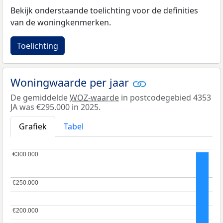
Bekijk onderstaande toelichting voor de definities
van de woningkenmerken.
Toelichting
Woningwaarde per jaar
De gemiddelde
WOZ-waarde
in postcodegebied 4353
JA was €295.000 in 2025.
Grafiek
Tabel
€300.000
€300.000
€250.000
€250.000
€200.000
€200.000