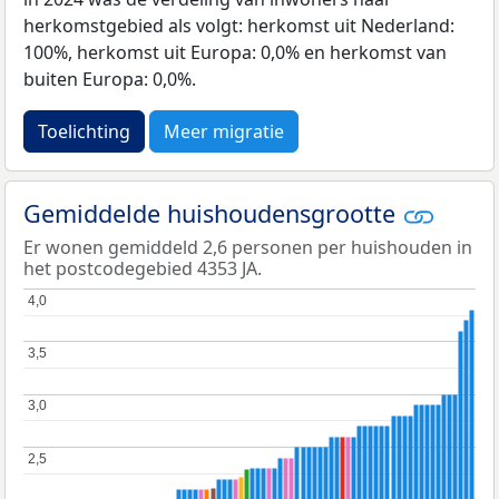
herkomstgebied als volgt: herkomst uit Nederland:
100%, herkomst uit Europa: 0,0% en herkomst van
buiten Europa: 0,0%.
Toelichting
Meer migratie
Gemiddelde huishoudensgrootte
Er wonen gemiddeld 2,6 personen per huishouden in
het postcodegebied 4353 JA.
4,0
4,0
3,5
3,5
3,0
3,0
2,5
2,5