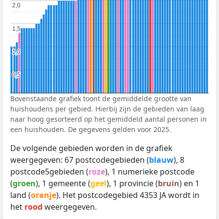
2,0
2,0
1,5
1,5
1,0
1,0
0,5
0,5
Bovenstaande grafiek toont de gemiddelde grootte van
huishoudens per gebied. Hierbij zijn de gebieden van laag
naar hoog gesorteerd op het gemiddeld aantal personen in
een huishouden. De gegevens gelden voor 2025.
De volgende gebieden worden in de grafiek
weergegeven: 67 postcodegebieden (
blauw
), 8
postcode5gebieden (
roze
), 1 numerieke postcode
(
groen
), 1 gemeente (
geel
), 1 provincie (
bruin
) en 1
land (
oranje
). Het postcodegebied 4353 JA wordt in
het
rood
weergegeven.