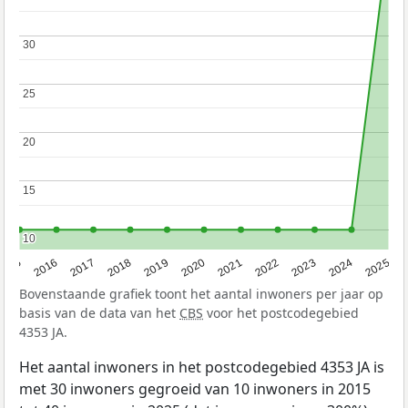
30
30
25
25
20
20
15
15
10
10
2015
2016
2017
2018
2019
2020
2021
2022
2023
2024
2025
Bovenstaande grafiek toont het aantal inwoners per jaar op
basis van de data van het
CBS
voor het postcodegebied
4353 JA.
Het aantal inwoners in het postcodegebied 4353 JA is
met 30 inwoners gegroeid van 10 inwoners in 2015