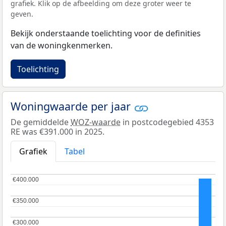
grafiek. Klik op de afbeelding om deze groter weer te
geven.
Bekijk onderstaande toelichting voor de definities
van de woningkenmerken.
Toelichting
Woningwaarde per jaar
De gemiddelde
WOZ-waarde
in postcodegebied 4353
RE was €391.000 in 2025.
Grafiek
Tabel
€400.000
€400.000
€350.000
€350.000
€300.000
€300.000