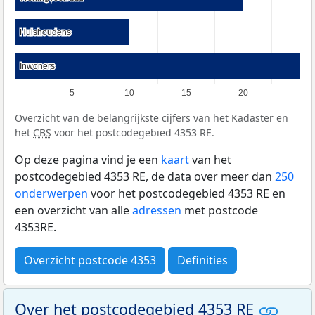
Huishoudens
Huishoudens
Inwoners
Inwoners
5
10
15
20
Overzicht van de belangrijkste cijfers van het Kadaster en
het
CBS
voor het postcodegebied 4353 RE.
Op deze pagina vind je een
kaart
van het
postcodegebied 4353 RE, de data over meer dan
250
onderwerpen
voor het postcodegebied 4353 RE en
een overzicht van alle
adressen
met postcode
4353RE.
Overzicht postcode 4353
Definities
Over het postcodegebied 4353 RE