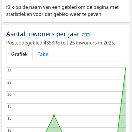
Klik op de naam van een gebied om de pagina met
statistieken voor dat gebied weer te geven.
Aantal inwoners per jaar
Postcodegebied 4353RE telt 25 inwoners in 2025.
Grafiek
Tabel
25
25
23
23
20
20
18
18
15
15
13
13