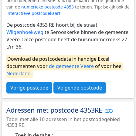
postcodegebied 4353RE. Klik op de kaart om de geografie
van de
numerieke postcode 4353
te tonen. Tip: bekijk ook de
interactieve postcodekaart
.
De postcode 4353 RE hoort bij de straat
Wilgenhoekweg
te Serooskerke binnen de gemeente
Veere. Deze postcode heeft de huisnummerreeks 27
t/m 36.
Download de postcodedata in handige Excel
documenten voor
de gemeente Veere
of voor heel
Nederland
.
Vorige postcode
Volgende postcode
Adressen met postcode 4353RE
Tabel met alle 10 adressen in het postcodegebied
4353 RE.
Zoek in de tabel: