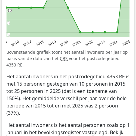
10
10
8
8
5
5
2015
2016
2017
2018
2019
2020
2021
2022
2023
2024
2025
Bovenstaande grafiek toont het aantal inwoners per jaar op
basis van de data van het
CBS
voor het postcodegebied
4353 RE.
Het aantal inwoners in het postcodegebied 4353 RE is
met 15 personen gestegen van 10 personen in 2015
tot 25 personen in 2025 (dat is een toename van
150%). Het gemiddelde verschil per jaar over de hele
periode van 2015 tot en met 2025 was 2 persoon
(37%).
Het aantal inwoners is het aantal personen zoals op 1
januari in het bevolkingsregister vastgelegd. Bekijk