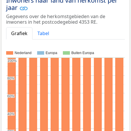
Inwoners naar land van herkomst per
jaar
Gegevens over de herkomstgebieden van de
inwoners in het postcodegebied 4353 RE.
Grafiek
Tabel
Nederland
Europa
Buiten Europa
100%
100%
80%
80%
60%
60%
40%
40%