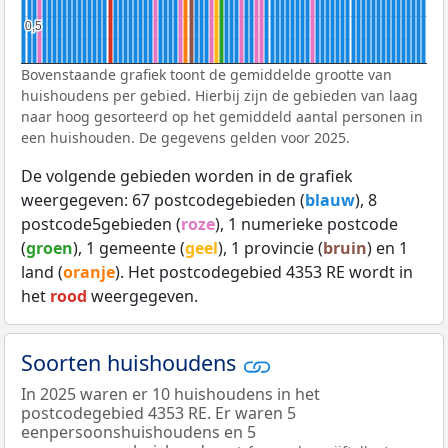
0,5
0,5
Bovenstaande grafiek toont de gemiddelde grootte van
huishoudens per gebied. Hierbij zijn de gebieden van laag
naar hoog gesorteerd op het gemiddeld aantal personen in
een huishouden. De gegevens gelden voor 2025.
De volgende gebieden worden in de grafiek
weergegeven: 67 postcodegebieden (
blauw
), 8
postcode5gebieden (
roze
), 1 numerieke postcode
(
groen
), 1 gemeente (
geel
), 1 provincie (
bruin
) en 1
land (
oranje
). Het postcodegebied 4353 RE wordt in
het
rood
weergegeven.
Soorten huishoudens
In 2025 waren er 10 huishoudens in het
postcodegebied 4353 RE. Er waren 5
eenpersoonshuishoudens en 5