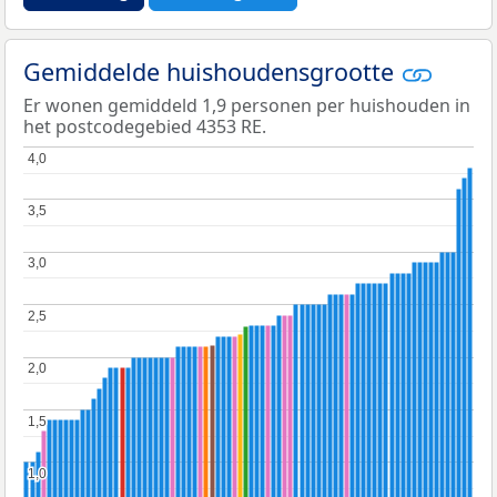
Gemiddelde huishoudensgrootte
Er wonen gemiddeld 1,9 personen per huishouden in
het postcodegebied 4353 RE.
4,0
4,0
3,5
3,5
3,0
3,0
2,5
2,5
2,0
2,0
1,5
1,5
1,0
1,0