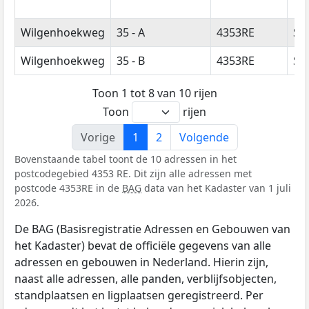
Wilgenhoekweg
35 - A
4353RE
Se
Wilgenhoekweg
35 - B
4353RE
Se
Toon 1 tot 8 van 10 rijen
Toon
rijen
Vorige
1
2
Volgende
Bovenstaande tabel toont de 10 adressen in het
postcodegebied 4353 RE. Dit zijn alle adressen met
postcode 4353RE in de
BAG
data van het Kadaster van 1 juli
2026.
De BAG (Basisregistratie Adressen en Gebouwen van
het Kadaster) bevat de officiële gegevens van alle
adressen en gebouwen in Nederland. Hierin zijn,
naast alle adressen, alle panden, verblijfsobjecten,
standplaatsen en ligplaatsen geregistreerd. Per