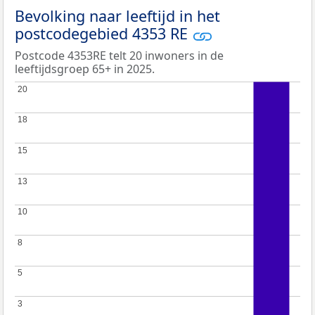
Bevolking naar leeftijd in het
postcodegebied 4353 RE
Postcode 4353RE telt 20 inwoners in de
leeftijdsgroep 65+ in 2025.
20
20
18
18
15
15
13
13
10
10
8
8
5
5
3
3