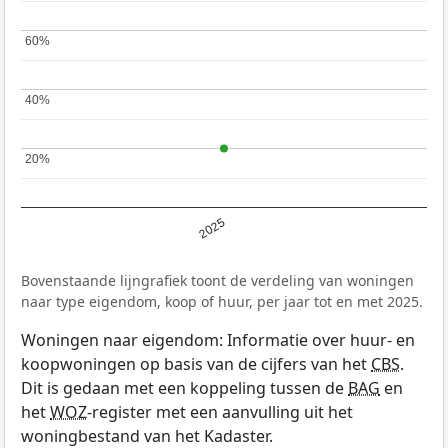
60%
60%
40%
40%
20%
20%
2025
Bovenstaande lijngrafiek toont de verdeling van woningen
naar type eigendom, koop of huur, per jaar tot en met 2025.
Woningen naar eigendom: Informatie over huur- en
koopwoningen op basis van de cijfers van het
CBS
.
Dit is gedaan met een koppeling tussen de
BAG
en
het
WOZ
-register met een aanvulling uit het
woningbestand van het Kadaster.