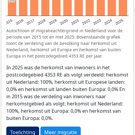
20%
20%
2019
2022
2017
2025
2020
2015
2023
2018
2021
2016
2024
Autochtoon of migratieachtergrond in Nederland voor de
periode van 2015 tot en met 2025: Bovenstaande grafiek
toont de verdeling van de bevolking naar herkomst uit
Nederland, herkomst uit Europa en herkomst van buiten
Europa in het postcodegebied 4353 RE per jaar.
In 2025 was de herkomst van inwoners in het
postcodegebied 4353 RE als volgt verdeeld: herkomst
uit Nederland: 100%, herkomst uit Europese landen:
0,0% en herkomst uit landen buiten Europa: 0,0% En
in 2015 was de verdeling van inwoners naar
herkomstgebied als volgt: herkomst uit Nederland:
100%, herkomst uit Europa: 0,0% en herkomst van
buiten Europa: 0,0%.
Toelichting
Meer migratie