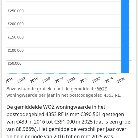
€250.000
€250.000
€200.000
€200.000
€150.000
€150.000
€100.000
€100.000
€50.000
€50.000
2016
2017
2018
2019
2020
2021
2022
2023
2024
2025
Bovenstaande grafiek toont de gemiddelde
WOZ
woningwaarde per jaar in het postcodegebied 4353 RE.
De gemiddelde
WOZ
woningwaarde in het
postcodegebied 4353 RE is met €390.561 gestegen
van €439 in 2016 tot €391.000 in 2025 (dat is een groei
van 88.966%). Het gemiddelde verschil per jaar over
de hele periode van 2016 tot en met 2025 was