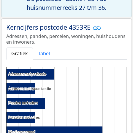
huisnummerreeks 27 t/m 36.
Kerncijfers postcode 4353RE
Adressen, panden, percelen, woningen, huishoudens
en inwoners.
Grafiek
Tabel
Adressen met postcode
Adressen met postcode
Adressen met woonfunctie
Adressen met woonfunctie
Panden met adres
Panden met adres
Percelen met adres
Percelen met adres
Woningvoorraad
Woningvoorraad