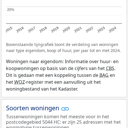
20%
20%
2015
2016
2017
2018
2019
2020
2021
2022
2023
2024
Bovenstaande lijngrafiek toont de verdeling van woningen
naar type eigendom, koop of huur, per jaar tot en met 2024.
Woningen naar eigendom: Informatie over huur- en
koopwoningen op basis van de cijfers van het
CBS
.
Dit is gedaan met een koppeling tussen de
BAG
en
het
WOZ
-register met een aanvulling uit het
woningbestand van het Kadaster.
Soorten woningen
Tussenwoningen komen het meeste voor in het
postcodegebied 5044 HC: er zijn 25 adressen met het
woningtype tussenwoningen.