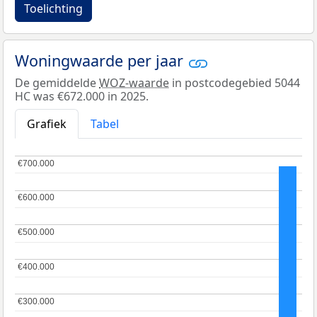
Toelichting
Woningwaarde per jaar
De gemiddelde
WOZ-waarde
in postcodegebied 5044
HC was €672.000 in 2025.
Grafiek
Tabel
€700.000
€700.000
€600.000
€600.000
€500.000
€500.000
€400.000
€400.000
€300.000
€300.000