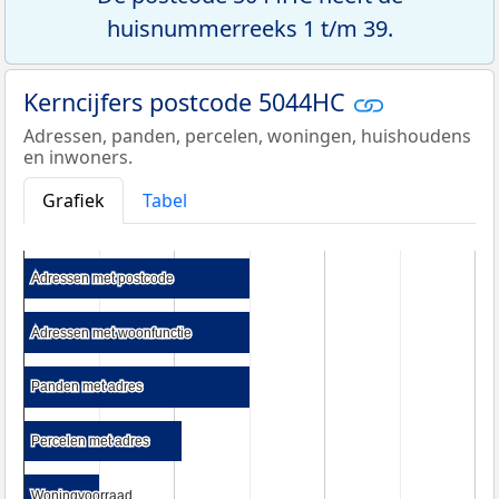
huisnummerreeks 1 t/m 39.
Kerncijfers postcode 5044HC
Adressen, panden, percelen, woningen, huishoudens
en inwoners.
Grafiek
Tabel
Adressen met postcode
Adressen met postcode
Adressen met woonfunctie
Adressen met woonfunctie
Panden met adres
Panden met adres
Percelen met adres
Percelen met adres
Woningvoorraad
Woningvoorraad