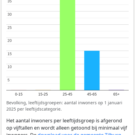
35
35
30
30
25
25
20
20
15
15
10
10
5
5
0-15
15-25
25-45
45-65
65+
Bevolking, leeftijdsgroepen: aantal inwoners op 1 januari
2025 per leeftijdscategorie.
Het aantal inwoners per leeftijdsgroep is afgerond
op vijftallen en wordt alleen getoond bij minimaal vijf
inwoners. De
download voor de gemeente Tilburg