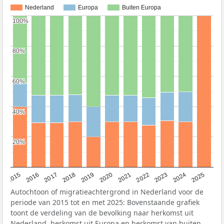
Nederland
Europa
Buiten Europa
100%
100%
80%
80%
60%
60%
40%
40%
20%
20%
2019
2022
2017
2025
2020
2015
2023
2018
2021
2016
2024
Autochtoon of migratieachtergrond in Nederland voor de
periode van 2015 tot en met 2025: Bovenstaande grafiek
toont de verdeling van de bevolking naar herkomst uit
Nederland, herkomst uit Europa en herkomst van buiten