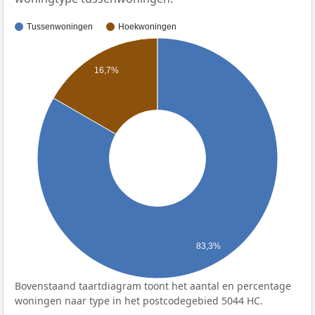
Tussenwoningen
Hoekwoningen
16,7%
83,3%
Bovenstaand taartdiagram toont het aantal en percentage
woningen naar type in het postcodegebied 5044 HC.