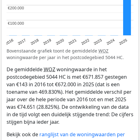
€200.000
€200.000
€100.000
€100.000
2016
2017
2018
2019
2020
2021
2022
2023
2024
2025
Bovenstaande grafiek toont de gemiddelde
WOZ
woningwaarde per jaar in het postcodegebied 5044 HC.
De gemiddelde
WOZ
woningwaarde in het
postcodegebied 5044 HC is met €671.857 gestegen
van €143 in 2016 tot €672.000 in 2025 (dat is een
toename van 469.830%). Het gemiddelde verschil per
jaar over de hele periode van 2016 tot en met 2025
was €74.651 (28.825%). De ontwikkeling van de data
in de tijd volgt een duidelijk stijgende trend: De cijfers
stijgen bijna ieder jaar.
Bekijk ook de
ranglijst van de woningwaarden per