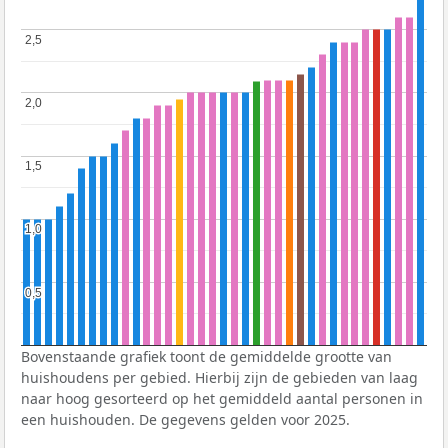
2,5
2,5
2,0
2,0
1,5
1,5
1,0
1,0
0,5
0,5
Bovenstaande grafiek toont de gemiddelde grootte van
huishoudens per gebied. Hierbij zijn de gebieden van laag
naar hoog gesorteerd op het gemiddeld aantal personen in
een huishouden. De gegevens gelden voor 2025.