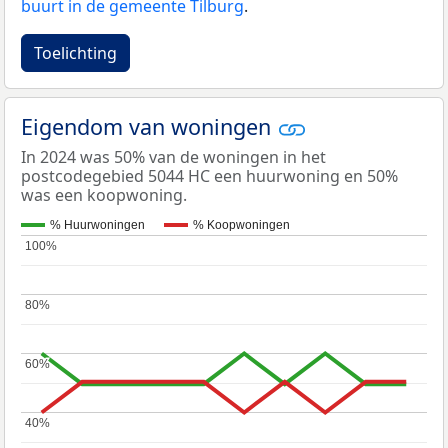
buurt in de gemeente Tilburg
.
Toelichting
Eigendom van woningen
In 2024 was 50% van de woningen in het
postcodegebied 5044 HC een huurwoning en 50%
was een koopwoning.
% Huurwoningen
% Koopwoningen
100%
100%
80%
80%
60%
60%
40%
40%