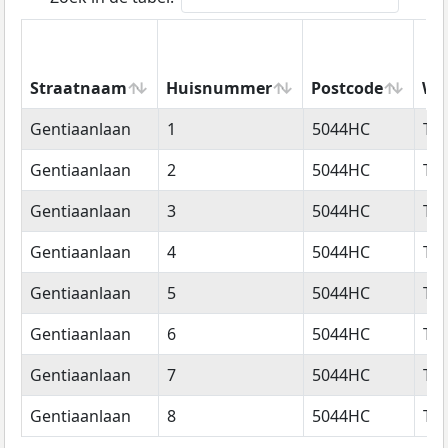
Straatnaam
Huisnummer
Postcode
Wo
Straatnaam
Huisnummer
Postcode
Wo
Gentiaanlaan
1
5044HC
Til
Gentiaanlaan
2
5044HC
Til
Gentiaanlaan
3
5044HC
Til
Gentiaanlaan
4
5044HC
Til
Gentiaanlaan
5
5044HC
Til
Gentiaanlaan
6
5044HC
Til
Gentiaanlaan
7
5044HC
Til
Gentiaanlaan
8
5044HC
Til