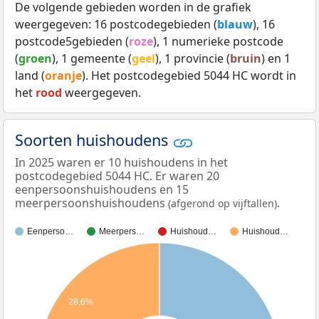
De volgende gebieden worden in de grafiek
weergegeven: 16 postcodegebieden (
blauw
), 16
postcode5gebieden (
roze
), 1 numerieke postcode
(
groen
), 1 gemeente (
geel
), 1 provincie (
bruin
) en 1
land (
oranje
). Het postcodegebied 5044 HC wordt in
het
rood
weergegeven.
Soorten huishoudens
In 2025 waren er 10 huishoudens in het
postcodegebied 5044 HC. Er waren 20
eenpersoonshuishoudens en 15
meerpersoonshuishoudens
.
(afgerond op vijftallen)
Eenperso…
Meerpers…
Huishoud…
Huishoud…
28,6%