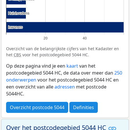
Huishoudens
Huishoudens
Inwoners
Inwoners
20
40
Overzicht van de belangrijkste cijfers van het Kadaster en
het
CBS
voor het postcodegebied 5044 HC.
Op deze pagina vind je een
kaart
van het
postcodegebied 5044 HC, de data over meer dan
250
onderwerpen
voor het postcodegebied 5044 HC en
een overzicht van alle
adressen
met postcode
5044HC.
Overzicht postcode 5044
Definities
Over het postcodegebied 5044 HC