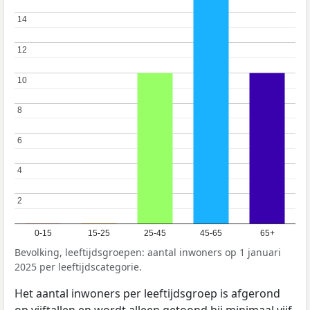
14
14
12
12
10
10
8
8
6
6
4
4
2
2
0-15
15-25
25-45
45-65
65+
Bevolking, leeftijdsgroepen: aantal inwoners op 1 januari
2025 per leeftijdscategorie.
Het aantal inwoners per leeftijdsgroep is afgerond
op vijftallen en wordt alleen getoond bij minimaal vijf