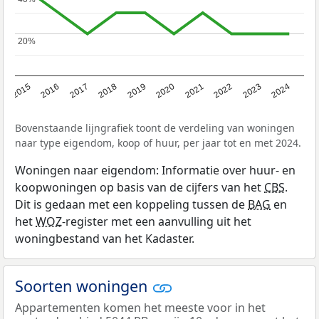
20%
20%
2015
2016
2017
2018
2019
2020
2021
2022
2023
2024
Bovenstaande lijngrafiek toont de verdeling van woningen
naar type eigendom, koop of huur, per jaar tot en met 2024.
Woningen naar eigendom: Informatie over huur- en
koopwoningen op basis van de cijfers van het
CBS
.
Dit is gedaan met een koppeling tussen de
BAG
en
het
WOZ
-register met een aanvulling uit het
woningbestand van het Kadaster.
Soorten woningen
Appartementen komen het meeste voor in het