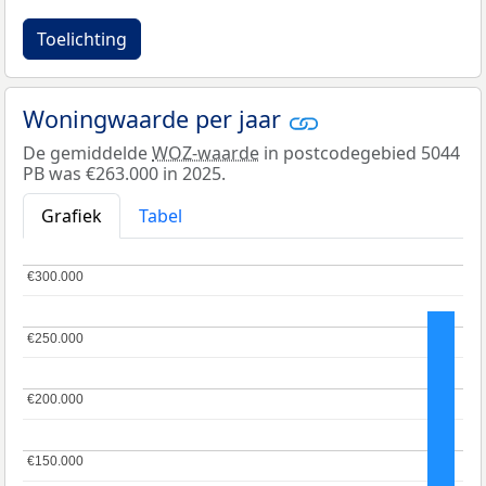
Toelichting
Woningwaarde per jaar
De gemiddelde
WOZ-waarde
in postcodegebied 5044
PB was €263.000 in 2025.
Grafiek
Tabel
€300.000
€300.000
€250.000
€250.000
€200.000
€200.000
€150.000
€150.000