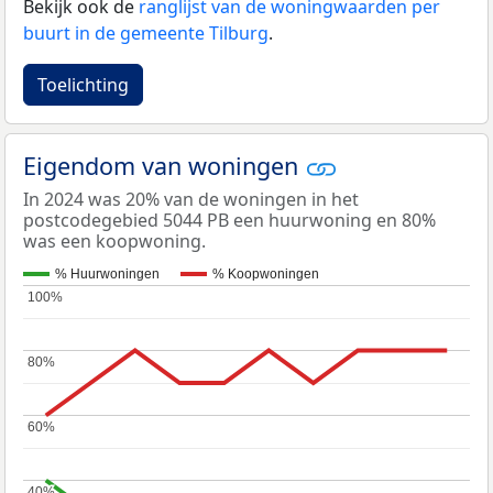
Bekijk ook de
ranglijst van de woningwaarden per
buurt in de gemeente Tilburg
.
Toelichting
Eigendom van woningen
In 2024 was 20% van de woningen in het
postcodegebied 5044 PB een huurwoning en 80%
was een koopwoning.
% Huurwoningen
% Koopwoningen
100%
100%
80%
80%
60%
60%
40%
40%