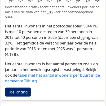
2015
2016
2017
2018
2019
2020
2021
2022
2023
2024
2025
Bovenstaande grafiek toont het aantal inwoners per jaar op
basis van de data van het
CBS
voor het postcodegebied
5044 PB.
Het aantal inwoners in het postcodegebied 5044 PB
is met 10 personen gestegen van 30 personen in
2015 tot 40 personen in 2025 (dat is een stijging van
33%). Het gemiddelde verschil per jaar over de hele
periode van 2015 tot en met 2025 was 1 persoon
(4,18%).
Het aantal inwoners is het aantal personen zoals op 1
januari in het bevolkingsregister vastgelegd. Bekijk
ook de
tabel met het aantal inwoners per buurt in de
gemeente Tilburg
.
Toelichting