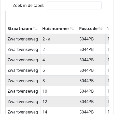
Zoek in de tabel:
Straatnaam
Huisnummer
Postcode
Wo
Straatnaam
Huisnummer
Postcode
Wo
Zwartvenseweg
2 - a
5044PB
Til
Zwartvenseweg
2
5044PB
Til
Zwartvenseweg
4
5044PB
Til
Zwartvenseweg
6
5044PB
Til
Zwartvenseweg
8
5044PB
Til
Zwartvenseweg
10
5044PB
Til
Zwartvenseweg
12
5044PB
Til
Zwartvenseweg
14
5044PB
Til