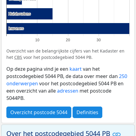
Huishoudens
Huishoudens
Inwoners
Inwoners
10
20
30
Overzicht van de belangrijkste cijfers van het Kadaster en
het
CBS
voor het postcodegebied 5044 PB.
Op deze pagina vind je een
kaart
van het
postcodegebied 5044 PB, de data over meer dan
250
onderwerpen
voor het postcodegebied 5044 PB en
een overzicht van alle
adressen
met postcode
5044PB.
Overzicht postcode 5044
Definities
Over het postcodegebied 5044 PB