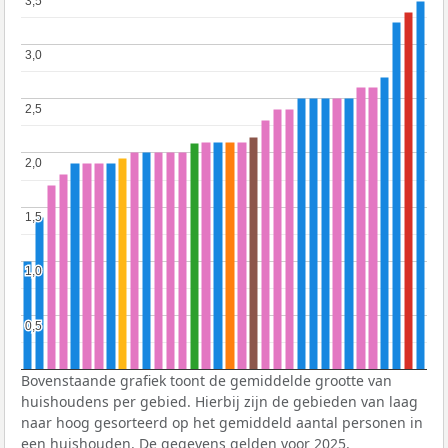
3,5
3,5
3,0
3,0
2,5
2,5
2,0
2,0
1,5
1,5
1,0
1,0
0,5
0,5
Bovenstaande grafiek toont de gemiddelde grootte van
huishoudens per gebied. Hierbij zijn de gebieden van laag
naar hoog gesorteerd op het gemiddeld aantal personen in
een huishouden. De gegevens gelden voor 2025.