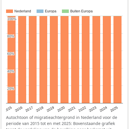
Nederland
Europa
Buiten Europa
100%
100%
80%
80%
60%
60%
40%
40%
20%
20%
2019
2022
2017
2025
2020
2015
2023
2018
2021
2016
2024
Autochtoon of migratieachtergrond in Nederland voor de
periode van 2015 tot en met 2025: Bovenstaande grafiek