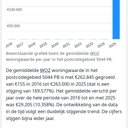
€100.000
€100.000
€50.000
€50.000
2016
2017
2018
2019
2020
2021
2022
2023
2024
2025
Bovenstaande grafiek toont de gemiddelde
WOZ
woningwaarde per jaar in het postcodegebied 5044 PB.
De gemiddelde
WOZ
woningwaarde in het
postcodegebied 5044 PB is met €262.845 gegroeid
van €155 in 2016 tot €263.000 in 2025 (dat is een
stijging van 169.577%). Het gemiddelde verschil per
jaar over de hele periode van 2016 tot en met 2025
was €29.205 (10.358%). De ontwikkeling van de data
in de tijd volgt een duidelijk stijgende trend: De cijfers
stijgen bijna ieder jaar.