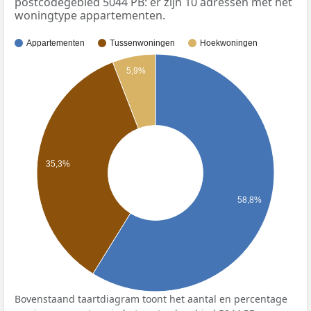
postcodegebied 5044 PB: er zijn 10 adressen met het
woningtype appartementen.
Appartementen
Tussenwoningen
Hoekwoningen
5,9%
35,3%
58,8%
Bovenstaand taartdiagram toont het aantal en percentage