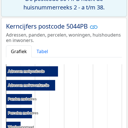
huisnummerreeks 2 - a t/m 38.
Kerncijfers postcode 5044PB
Adressen, panden, percelen, woningen, huishoudens
en inwoners.
Grafiek
Tabel
Adressen met postcode
Adressen met postcode
Adressen met woonfunctie
Adressen met woonfunctie
Panden met adres
Panden met adres
Percelen met adres
Percelen met adres
Woningvoorraad
Woningvoorraad