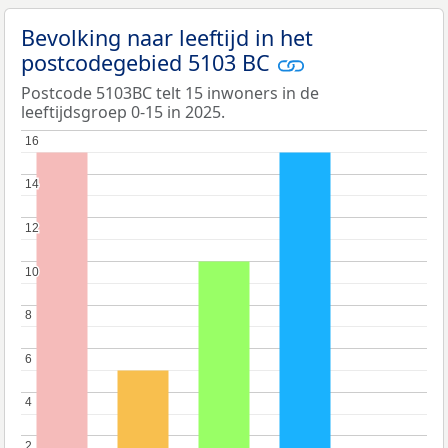
Bevolking naar leeftijd in het
postcodegebied 5103 BC
Postcode 5103BC telt 15 inwoners in de
leeftijdsgroep 0-15 in 2025.
16
16
14
14
12
12
10
10
8
8
6
6
4
4
2
2