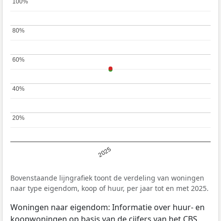
100%
100%
80%
80%
60%
60%
40%
40%
20%
20%
2025
Bovenstaande lijngrafiek toont de verdeling van woningen
naar type eigendom, koop of huur, per jaar tot en met 2025.
Woningen naar eigendom: Informatie over huur- en
koopwoningen op basis van de cijfers van het
CBS
.