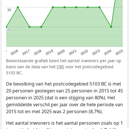
30
30
25
25
2015
2016
2017
2018
2019
2020
2021
2022
2023
2024
2025
Bovenstaande grafiek toont het aantal inwoners per jaar op
basis van de data van het
CBS
voor het postcodegebied
5103 BC.
De bevolking van het postcodegebied 5103 BC is met
20 personen gestegen van 25 personen in 2015 tot 45
personen in 2025 (dat is een stijging van 80%). Het
gemiddelde verschil per jaar over de hele periode van
2015 tot en met 2025 was 2 personen (8,7%).
Het aantal inwoners is het aantal personen zoals op 1