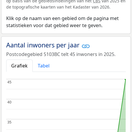
op basis van de gebiedsindelingen van het
CBS
van 2025 en
de topografische kaarten van het Kadaster van 2026.
Klik op de naam van een gebied om de pagina met
statistieken voor dat gebied weer te geven.
Aantal inwoners per jaar
Postcodegebied 5103BC telt 45 inwoners in 2025.
Grafiek
Tabel
45
45
40
40
35
35