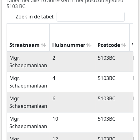
Tabel met alle 10 adressen in het postcodegebied
5103 BC.
Zoek in de tabel:
Straatnaam
Huisnummer
Postcode
Wo
Straatnaam
Huisnummer
Postcode
Wo
Mgr.
2
5103BC
Do
Schaepmanlaan
Mgr.
4
5103BC
Do
Schaepmanlaan
Mgr.
6
5103BC
Do
Schaepmanlaan
Mgr.
10
5103BC
Do
Schaepmanlaan
Mgr.
12
5103BC
Do