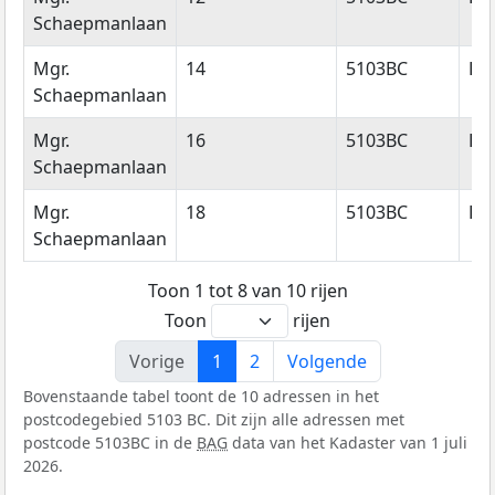
Schaepmanlaan
Mgr.
14
5103BC
Do
Schaepmanlaan
Mgr.
16
5103BC
Do
Schaepmanlaan
Mgr.
18
5103BC
Do
Schaepmanlaan
Toon 1 tot 8 van 10 rijen
Toon
rijen
Vorige
1
2
Volgende
Bovenstaande tabel toont de 10 adressen in het
postcodegebied 5103 BC. Dit zijn alle adressen met
postcode 5103BC in de
BAG
data van het Kadaster van 1 juli
2026.