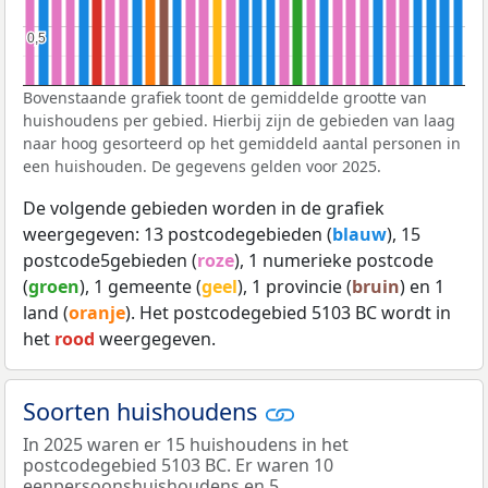
0,5
0,5
Bovenstaande grafiek toont de gemiddelde grootte van
huishoudens per gebied. Hierbij zijn de gebieden van laag
naar hoog gesorteerd op het gemiddeld aantal personen in
een huishouden. De gegevens gelden voor 2025.
De volgende gebieden worden in de grafiek
weergegeven: 13 postcodegebieden (
blauw
), 15
postcode5gebieden (
roze
), 1 numerieke postcode
(
groen
), 1 gemeente (
geel
), 1 provincie (
bruin
) en 1
land (
oranje
). Het postcodegebied 5103 BC wordt in
het
rood
weergegeven.
Soorten huishoudens
In 2025 waren er 15 huishoudens in het
postcodegebied 5103 BC. Er waren 10
eenpersoonshuishoudens en 5