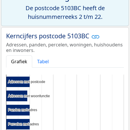
De postcode 5103BC heeft de
huisnummerreeks 2 t/m 22.
Kerncijfers postcode 5103BC
Adressen, panden, percelen, woningen, huishoudens
en inwoners.
Grafiek
Tabel
Adressen met postcode
Adressen met postcode
Adressen met woonfunctie
Adressen met woonfunctie
Panden met adres
Panden met adres
Percelen met adres
Percelen met adres