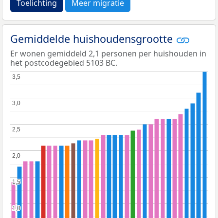
Toelichting
Meer migratie
Gemiddelde huishoudensgrootte
Er wonen gemiddeld 2,1 personen per huishouden in
het postcodegebied 5103 BC.
3,5
3,5
3,0
3,0
2,5
2,5
2,0
2,0
1,5
1,5
1,0
1,0