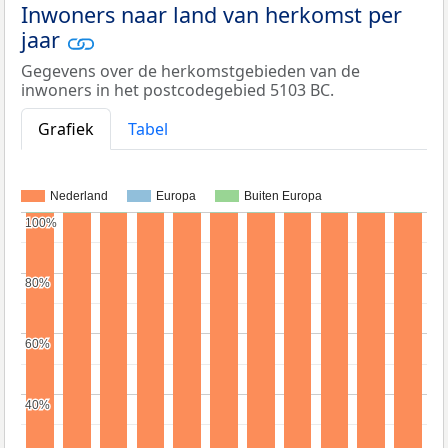
Inwoners naar land van herkomst per
jaar
Gegevens over de herkomstgebieden van de
inwoners in het postcodegebied 5103 BC.
Grafiek
Tabel
Nederland
Europa
Buiten Europa
100%
100%
80%
80%
60%
60%
40%
40%