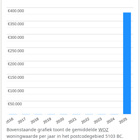
€400.000
€400.000
€350.000
€350.000
€300.000
€300.000
€250.000
€250.000
€200.000
€200.000
€150.000
€150.000
€100.000
€100.000
€50.000
€50.000
2016
2017
2018
2019
2020
2021
2022
2023
2024
2025
Bovenstaande grafiek toont de gemiddelde
WOZ
woningwaarde per jaar in het postcodegebied 5103 BC.