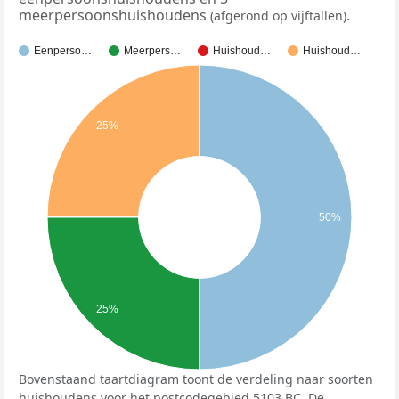
meerpersoonshuishoudens
.
(afgerond op vijftallen)
Eenperso…
Meerpers…
Huishoud…
Huishoud…
25%
50%
25%
Bovenstaand taartdiagram toont de verdeling naar soorten
huishoudens voor het postcodegebied 5103 BC. De