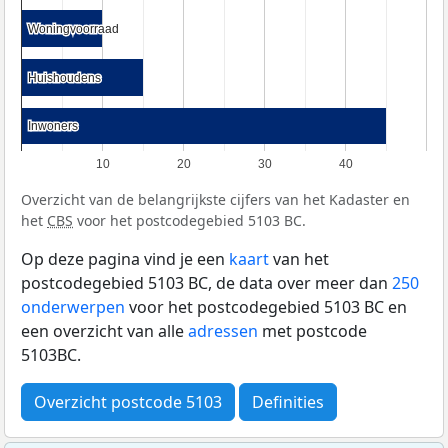
Woningvoorraad
Woningvoorraad
Huishoudens
Huishoudens
Inwoners
Inwoners
10
20
30
40
Overzicht van de belangrijkste cijfers van het Kadaster en
het
CBS
voor het postcodegebied 5103 BC.
Op deze pagina vind je een
kaart
van het
postcodegebied 5103 BC, de data over meer dan
250
onderwerpen
voor het postcodegebied 5103 BC en
een overzicht van alle
adressen
met postcode
5103BC.
Overzicht postcode 5103
Definities