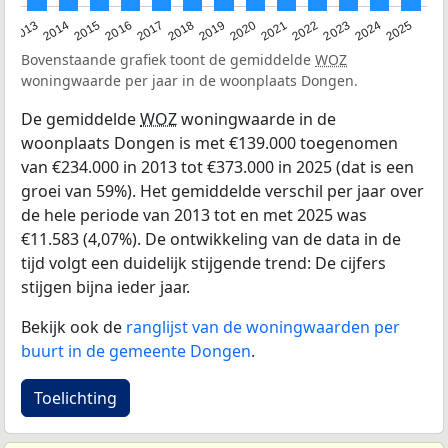
2015
2021
2014
2020
2013
2019
2025
2018
2024
2017
2023
2016
2022
Bovenstaande grafiek toont de gemiddelde
WOZ
woningwaarde per jaar in de woonplaats Dongen.
De gemiddelde
WOZ
woningwaarde in de
woonplaats Dongen is met €139.000 toegenomen
van €234.000 in 2013 tot €373.000 in 2025 (dat is een
groei van 59%). Het gemiddelde verschil per jaar over
de hele periode van 2013 tot en met 2025 was
€11.583 (4,07%). De ontwikkeling van de data in de
tijd volgt een duidelijk stijgende trend: De cijfers
stijgen bijna ieder jaar.
Bekijk ook de
ranglijst van de woningwaarden per
buurt in de gemeente Dongen
.
Toelichting