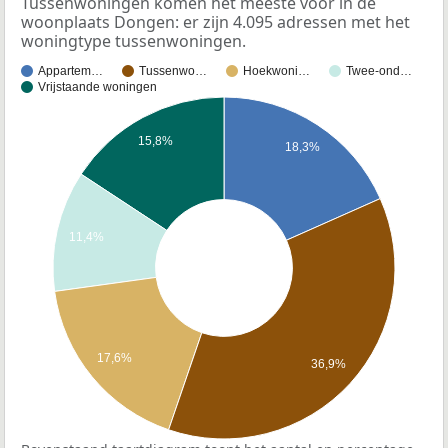
Tussenwoningen komen het meeste voor in de
woonplaats Dongen: er zijn 4.095 adressen met het
woningtype tussenwoningen.
Appartem…
Tussenwo…
Hoekwoni…
Twee-ond…
Vrijstaande woningen
15,8%
18,3%
11,4%
17,6%
36,9%