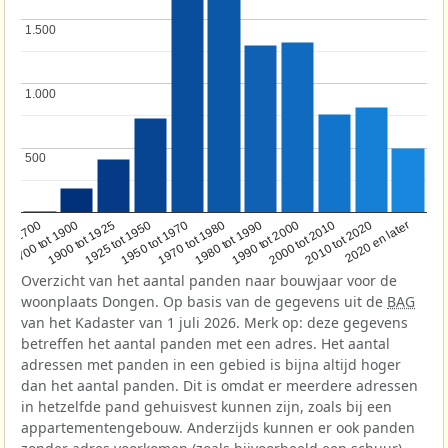
1.500
1.500
1.000
1.000
500
500
1950 tot 1970
1990 tot 2000
1900 tot 1925
2020 en later
1970 tot 1980
oor 1700
2000 tot 2010
1925 tot 1950
1980 tot 1990
1700 tot 1900
2010 tot 2020
Overzicht van het aantal panden naar bouwjaar voor de
woonplaats Dongen. Op basis van de gegevens uit de
BAG
van het Kadaster van 1 juli 2026. Merk op: deze gegevens
betreffen het aantal panden met een adres. Het aantal
adressen met panden in een gebied is bijna altijd hoger
dan het aantal panden. Dit is omdat er meerdere adressen
in hetzelfde pand gehuisvest kunnen zijn, zoals bij een
appartementengebouw. Anderzijds kunnen er ook panden