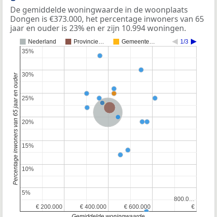
De gemiddelde woningwaarde in de woonplaats
Dongen is €373.000, het percentage inwoners van 65
jaar en ouder is 23% en er zijn 10.994 woningen.
Nederland
Provincie…
Gemeente…
1/3
35%
35%
30%
30%
Percentage inwoners van 65 jaar en ouder
25%
25%
Provincie Noord-Brabant
Nederland
20%
20%
15%
15%
10%
10%
5%
5%
800.0…
800.0…
€ 200.000
€ 200.000
€ 400.000
€ 400.000
€ 600.000
€ 600.000
€
€
Gemiddelde woningwaarde