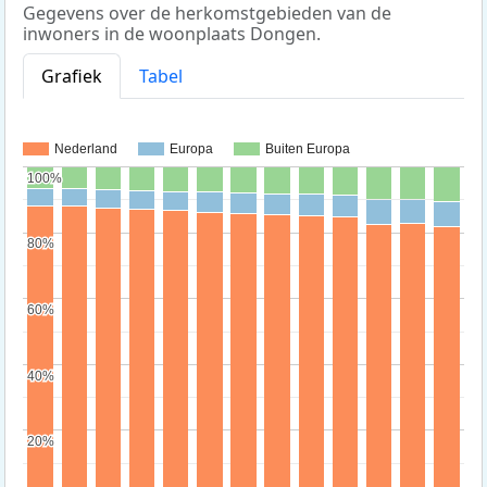
Gegevens over de herkomstgebieden van de
inwoners in de woonplaats Dongen.
Grafiek
Tabel
Nederland
Europa
Buiten Europa
100%
100%
80%
80%
60%
60%
40%
40%
20%
20%