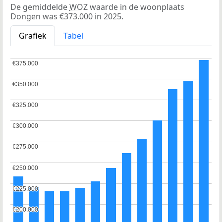
De gemiddelde
WOZ
waarde in de woonplaats
Dongen was €373.000 in 2025.
Grafiek
Tabel
€375.000
€375.000
€350.000
€350.000
€325.000
€325.000
€300.000
€300.000
€275.000
€275.000
€250.000
€250.000
€225.000
€225.000
€200.000
€200.000