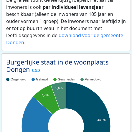
De grafiek toont de leeftijdsgroepen. Het aantal
inwoners is ook
per individueel levensjaar
beschikbaar (alleen de inwoners van 105 jaar en
ouder vormen 1 groep). De inwoners naar leeftijd zijn
er tot op buurtniveau in het document met
leeftijdsgegevens in de
download voor de gemeente
Dongen
.
Burgerlijke staat in de woonplaats
Dongen
Ongehuwd
Gehuwd
Gescheiden
Verweduwd
5,6%
7,7%
44,3%