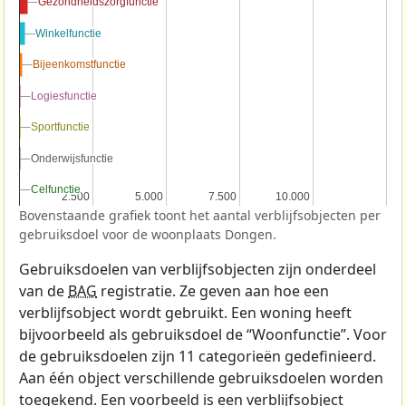
Gezondheidszorgfunctie
Gezondheidszorgfunctie
Winkelfunctie
Winkelfunctie
Bijeenkomstfunctie
Bijeenkomstfunctie
Logiesfunctie
Logiesfunctie
Sportfunctie
Sportfunctie
Onderwijsfunctie
Onderwijsfunctie
Celfunctie
Celfunctie
2.500
2.500
5.000
5.000
7.500
7.500
10.000
10.000
Bovenstaande grafiek toont het aantal verblijfsobjecten per
gebruiksdoel voor de woonplaats Dongen.
Gebruiksdoelen van verblijfsobjecten zijn onderdeel
van de
BAG
registratie. Ze geven aan hoe een
verblijfsobject wordt gebruikt. Een woning heeft
bijvoorbeeld als gebruiksdoel de “Woonfunctie”. Voor
de gebruiksdoelen zijn 11 categorieën gedefinieerd.
Aan één object verschillende gebruiksdoelen worden
toegekend. Een voorbeeld is een verblijfsobject