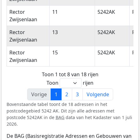
Rector
11
5242AK
Ro
Zwijsenlaan
Rector
13
5242AK
Ro
Zwijsenlaan
Rector
15
5242AK
Ro
Zwijsenlaan
Toon 1 tot 8 van 18 rijen
Toon
rijen
Vorige
1
2
3
Volgende
Bovenstaande tabel toont de 18 adressen in het
postcodegebied 5242 AK. Dit zijn alle adressen met
postcode 5242AK in de
BAG
data van het Kadaster van 1 juli
2026.
De BAG (Basisregistratie Adressen en Gebouwen van