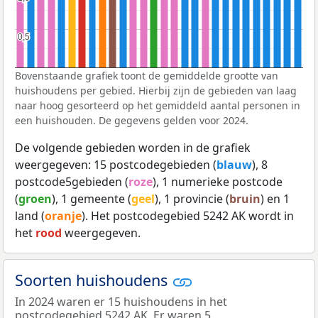
0,5
0,5
Bovenstaande grafiek toont de gemiddelde grootte van
huishoudens per gebied. Hierbij zijn de gebieden van laag
naar hoog gesorteerd op het gemiddeld aantal personen in
een huishouden. De gegevens gelden voor 2024.
De volgende gebieden worden in de grafiek
weergegeven: 15 postcodegebieden (
blauw
), 8
postcode5gebieden (
roze
), 1 numerieke postcode
(
groen
), 1 gemeente (
geel
), 1 provincie (
bruin
) en 1
land (
oranje
). Het postcodegebied 5242 AK wordt in
het
rood
weergegeven.
Soorten huishoudens
In 2024 waren er 15 huishoudens in het
postcodegebied 5242 AK. Er waren 5