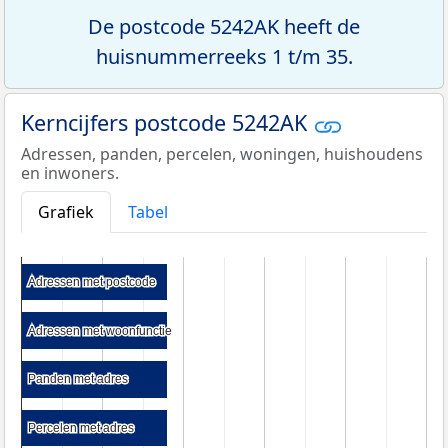
De postcode 5242AK heeft de
huisnummerreeks 1 t/m 35.
Kerncijfers postcode 5242AK
Adressen, panden, percelen, woningen, huishoudens
en inwoners.
Grafiek
Tabel
Adressen met postcode
Adressen met postcode
Adressen met woonfunctie
Adressen met woonfunctie
Panden met adres
Panden met adres
Percelen met adres
Percelen met adres