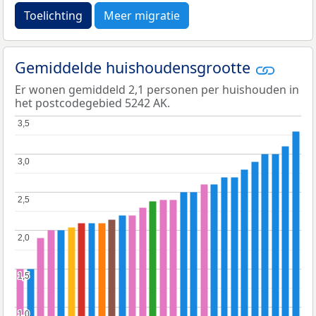
Toelichting
Meer migratie
Gemiddelde huishoudensgrootte
Er wonen gemiddeld 2,1 personen per huishouden in
het postcodegebied 5242 AK.
3,5
3,5
3,0
3,0
2,5
2,5
2,0
2,0
1,5
1,5
1,0
1,0