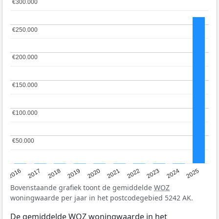
€300.000
€300.000
€250.000
€250.000
€200.000
€200.000
€150.000
€150.000
€100.000
€100.000
€50.000
€50.000
2016
2017
2018
2019
2020
2021
2022
2023
2024
2025
Bovenstaande grafiek toont de gemiddelde
WOZ
woningwaarde per jaar in het postcodegebied 5242 AK.
De gemiddelde
WOZ
woningwaarde in het