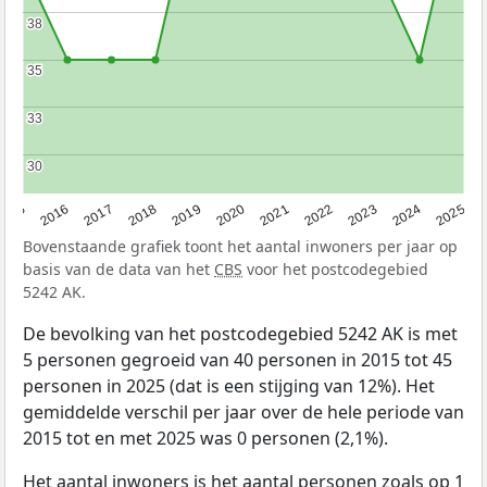
38
38
35
35
33
33
30
30
2015
2016
2017
2018
2019
2020
2021
2022
2023
2024
2025
Bovenstaande grafiek toont het aantal inwoners per jaar op
basis van de data van het
CBS
voor het postcodegebied
5242 AK.
De bevolking van het postcodegebied 5242 AK is met
5 personen gegroeid van 40 personen in 2015 tot 45
personen in 2025 (dat is een stijging van 12%). Het
gemiddelde verschil per jaar over de hele periode van
2015 tot en met 2025 was 0 personen (2,1%).
Het aantal inwoners is het aantal personen zoals op 1