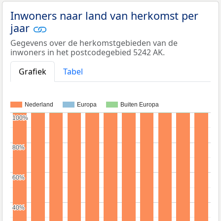
Inwoners naar land van herkomst per
jaar
Gegevens over de herkomstgebieden van de
inwoners in het postcodegebied 5242 AK.
Grafiek
Tabel
Nederland
Europa
Buiten Europa
100%
100%
80%
80%
60%
60%
40%
40%