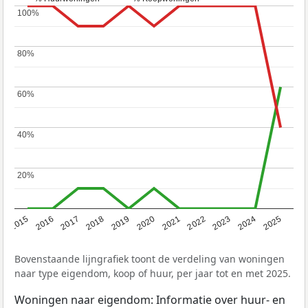
100%
100%
80%
80%
60%
60%
40%
40%
20%
20%
2019
2022
2025
2017
2020
2023
2015
2018
2021
2024
2016
Bovenstaande lijngrafiek toont de verdeling van woningen
naar type eigendom, koop of huur, per jaar tot en met 2025.
Woningen naar eigendom: Informatie over huur- en