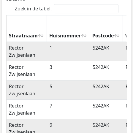
Zoek in de tabel:
Straatnaam
Huisnummer
Postcode
Wo
Straatnaam
Huisnummer
Postcode
Wo
Rector
1
5242AK
Ro
Zwijsenlaan
Rector
3
5242AK
Ro
Zwijsenlaan
Rector
5
5242AK
Ro
Zwijsenlaan
Rector
7
5242AK
Ro
Zwijsenlaan
Rector
9
5242AK
Ro
Zwijsenlaan