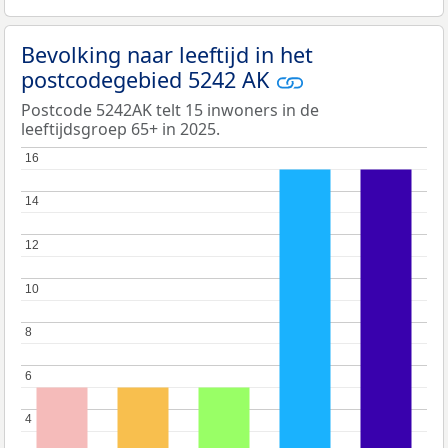
Bevolking naar leeftijd in het
postcodegebied 5242 AK
Postcode 5242AK telt 15 inwoners in de
leeftijdsgroep 65+ in 2025.
16
16
14
14
12
12
10
10
8
8
6
6
4
4