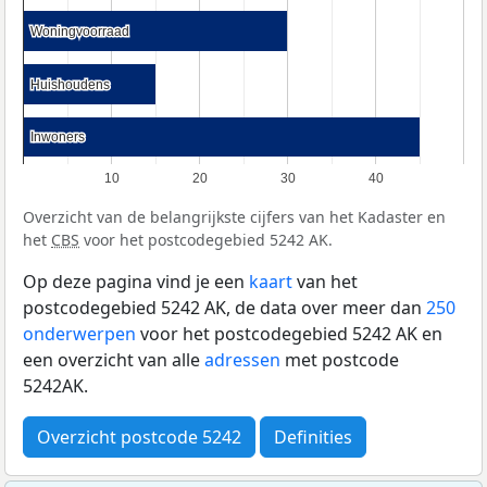
Woningvoorraad
Woningvoorraad
Huishoudens
Huishoudens
Inwoners
Inwoners
10
20
30
40
Overzicht van de belangrijkste cijfers van het Kadaster en
het
CBS
voor het postcodegebied 5242 AK.
Op deze pagina vind je een
kaart
van het
postcodegebied 5242 AK, de data over meer dan
250
onderwerpen
voor het postcodegebied 5242 AK en
een overzicht van alle
adressen
met postcode
5242AK.
Overzicht postcode 5242
Definities