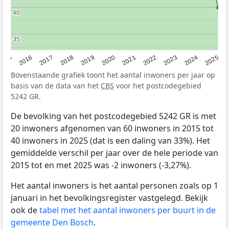
40
40
35
35
2015
2016
2017
2018
2019
2020
2021
2022
2023
2024
2025
Bovenstaande grafiek toont het aantal inwoners per jaar op
basis van de data van het
CBS
voor het postcodegebied
5242 GR.
De bevolking van het postcodegebied 5242 GR is met
20 inwoners afgenomen van 60 inwoners in 2015 tot
40 inwoners in 2025 (dat is een daling van 33%). Het
gemiddelde verschil per jaar over de hele periode van
2015 tot en met 2025 was -2 inwoners (-3,27%).
Het aantal inwoners is het aantal personen zoals op 1
januari in het bevolkingsregister vastgelegd. Bekijk
ook de
tabel met het aantal inwoners per buurt in de
gemeente Den Bosch
.