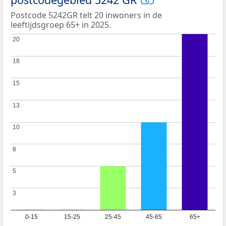
Postcode 5242GR telt 20 inwoners in de
leeftijdsgroep 65+ in 2025.
20
20
18
18
15
15
13
13
10
10
8
8
5
5
3
3
0-15
15-25
25-45
45-65
65+