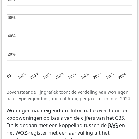
60%
60%
40%
40%
20%
20%
2015
2016
2017
2018
2019
2020
2021
2022
2023
2024
Bovenstaande lijngrafiek toont de verdeling van woningen
naar type eigendom, koop of huur, per jaar tot en met 2024.
Woningen naar eigendom: Informatie over huur- en
koopwoningen op basis van de cijfers van het
CBS
.
Dit is gedaan met een koppeling tussen de
BAG
en
het
WOZ
-register met een aanvulling uit het