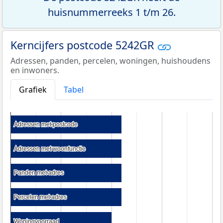
huisnummerreeks 1 t/m 26.
Kerncijfers postcode 5242GR
Adressen, panden, percelen, woningen, huishoudens
en inwoners.
Grafiek
Tabel
Adressen met postcode
Adressen met postcode
Adressen met woonfunctie
Adressen met woonfunctie
Panden met adres
Panden met adres
Percelen met adres
Percelen met adres
Woningvoorraad
Woningvoorraad