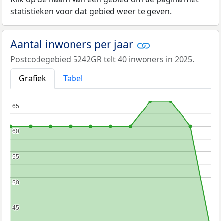
statistieken voor dat gebied weer te geven.
Aantal inwoners per jaar
Postcodegebied 5242GR telt 40 inwoners in 2025.
Grafiek
Tabel
65
65
60
60
55
55
50
50
45
45