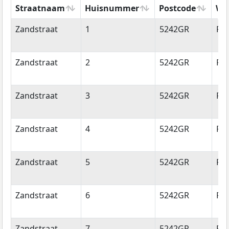
Straatnaam
Huisnummer
Postcode
Wo
Straatnaam
Huisnummer
Postcode
Wo
Zandstraat
1
5242GR
Ro
Zandstraat
2
5242GR
Ro
Zandstraat
3
5242GR
Ro
Zandstraat
4
5242GR
Ro
Zandstraat
5
5242GR
Ro
Zandstraat
6
5242GR
Ro
Zandstraat
7
5242GR
Ro