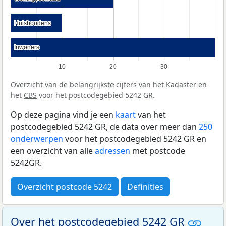
Huishoudens
Huishoudens
Inwoners
Inwoners
10
20
30
Overzicht van de belangrijkste cijfers van het Kadaster en
het
CBS
voor het postcodegebied 5242 GR.
Op deze pagina vind je een
kaart
van het
postcodegebied 5242 GR, de data over meer dan
250
onderwerpen
voor het postcodegebied 5242 GR en
een overzicht van alle
adressen
met postcode
5242GR.
Overzicht postcode 5242
Definities
Over het postcodegebied 5242 GR