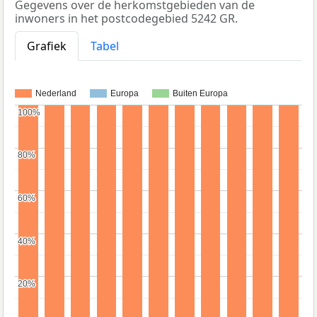
Gegevens over de herkomstgebieden van de
inwoners in het postcodegebied 5242 GR.
Grafiek
Tabel
Nederland
Europa
Buiten Europa
100%
100%
80%
80%
60%
60%
40%
40%
20%
20%