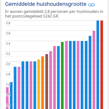
Gemiddelde huishoudensgrootte
Er wonen gemiddeld 2,8 personen per huishouden in
het postcodegebied 5242 GR.
2,8
2,8
2,6
2,6
2,4
2,4
2,2
2,2
2,0
2,0
1,8
1,8
1,6
1,6
1,4
1,4
1,2
1,2