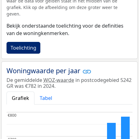
waar de data voor gelden staat in het midden van de
grafiek. Klik op de afbeelding om deze groter weer te
geven.
Bekijk onderstaande toelichting voor de definities
van de woningkenmerken.
Toelichting
Woningwaarde per jaar
De gemiddelde
WOZ-waarde
in postcodegebied 5242
GR was €782 in 2024.
Grafiek
Tabel
€800
€800