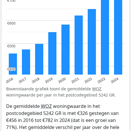
€700
€700
€600
€600
€500
€500
€400
€400
2016
2017
2018
2019
2020
2021
2022
2023
2024
Bovenstaande grafiek toont de gemiddelde
WOZ
woningwaarde per jaar in het postcodegebied 5242 GR.
De gemiddelde
WOZ
woningwaarde in het
postcodegebied 5242 GR is met €326 gestegen van
€456 in 2016 tot €782 in 2024 (dat is een groei van
71%). Het gemiddelde verschil per jaar over de hele