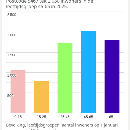
Postcode 5467 telt 2.030 inwoners in de
leeftijdsgroep 45-65 in 2025.
2.500
2.500
2.000
2.000
1.500
1.500
1.000
1.000
500
500
0-15
15-25
25-45
45-65
65+
Bevolking, leeftijdsgroepen: aantal inwoners op 1 januari