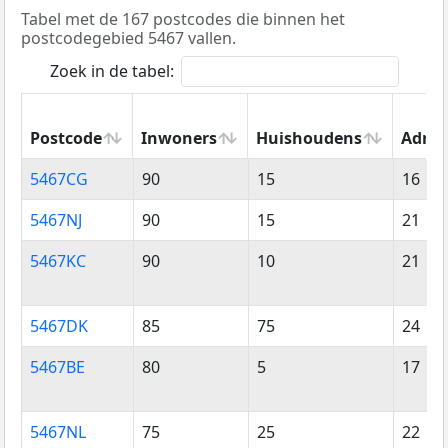
Tabel met de 167 postcodes die binnen het
postcodegebied 5467 vallen.
Zoek in de tabel:
Postcode
Inwoners
Huishoudens
Adres
Postcode
Inwoners
Huishoudens
Adres
5467CG
90
15
16
5467NJ
90
15
21
5467KC
90
10
21
5467DK
85
75
24
5467BE
80
5
17
5467NL
75
25
22