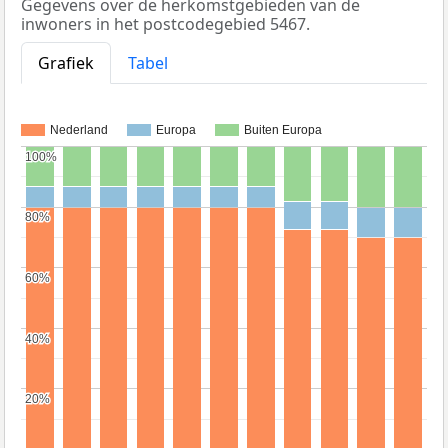
Gegevens over de herkomstgebieden van de
inwoners in het postcodegebied 5467.
Grafiek
Tabel
Nederland
Europa
Buiten Europa
100%
100%
80%
80%
60%
60%
40%
40%
20%
20%