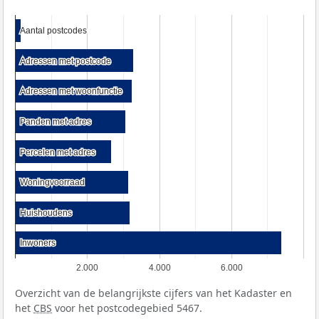
Aantal postcodes
Aantal postcodes
Adressen met postcode
Adressen met postcode
Adressen met woonfunctie
Adressen met woonfunctie
Panden met adres
Panden met adres
Percelen met adres
Percelen met adres
Woningvoorraad
Woningvoorraad
Huishoudens
Huishoudens
Inwoners
Inwoners
2.000
4.000
6.000
Overzicht van de belangrijkste cijfers van het Kadaster en
het
CBS
voor het postcodegebied 5467.