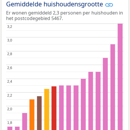
Gemiddelde huishoudensgrootte
Er wonen gemiddeld 2,3 personen per huishouden in
het postcodegebied 5467.
3,2
3,2
3,0
3,0
2,8
2,8
2,6
2,6
2,4
2,4
2,2
2,2
2,0
2,0
1,8
1,8