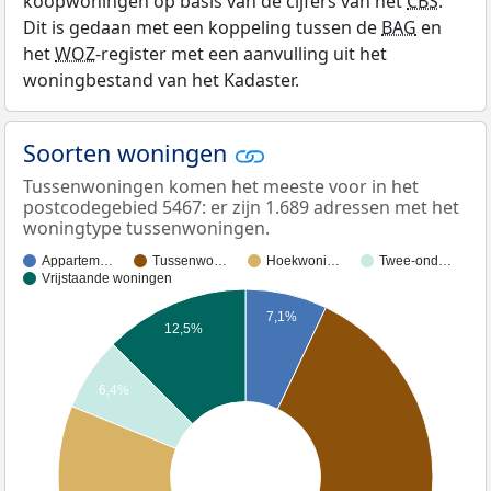
koopwoningen op basis van de cijfers van het
CBS
.
Dit is gedaan met een koppeling tussen de
BAG
en
het
WOZ
-register met een aanvulling uit het
woningbestand van het Kadaster.
Soorten woningen
Tussenwoningen komen het meeste voor in het
postcodegebied 5467: er zijn 1.689 adressen met het
woningtype tussenwoningen.
Appartem…
Tussenwo…
Hoekwoni…
Twee-ond…
Vrijstaande woningen
7,1%
12,5%
6,4%