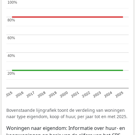
100%
100%
80%
80%
60%
60%
40%
40%
20%
20%
2019
2022
2025
2017
2020
2023
2015
2018
2021
2024
2016
Bovenstaande lijngrafiek toont de verdeling van woningen
naar type eigendom, koop of huur, per jaar tot en met 2025.
Woningen naar eigendom: Informatie over huur- en