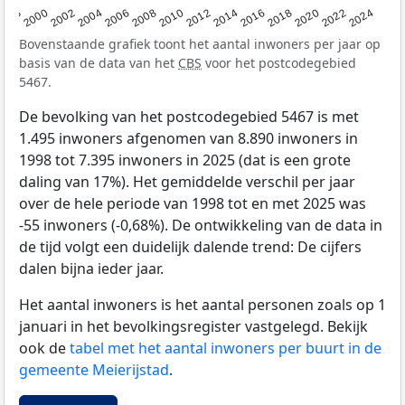
1998
2000
2002
2004
2006
2008
2010
2012
2014
2016
2018
2020
2022
2024
Bovenstaande grafiek toont het aantal inwoners per jaar op
basis van de data van het
CBS
voor het postcodegebied
5467.
De bevolking van het postcodegebied 5467 is met
1.495 inwoners afgenomen van 8.890 inwoners in
1998 tot 7.395 inwoners in 2025 (dat is een grote
daling van 17%). Het gemiddelde verschil per jaar
over de hele periode van 1998 tot en met 2025 was
-55 inwoners (-0,68%). De ontwikkeling van de data in
de tijd volgt een duidelijk dalende trend: De cijfers
dalen bijna ieder jaar.
Het aantal inwoners is het aantal personen zoals op 1
januari in het bevolkingsregister vastgelegd. Bekijk
ook de
tabel met het aantal inwoners per buurt in de
gemeente Meierijstad
.