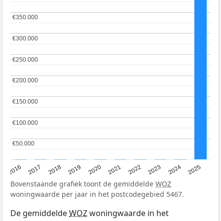
€350.000
€350.000
€300.000
€300.000
€250.000
€250.000
€200.000
€200.000
€150.000
€150.000
€100.000
€100.000
€50.000
€50.000
2016
2017
2018
2019
2020
2021
2022
2023
2024
2025
Bovenstaande grafiek toont de gemiddelde
WOZ
woningwaarde per jaar in het postcodegebied 5467.
De gemiddelde
WOZ
woningwaarde in het