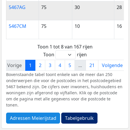
5467AG
75
30
28
5467CM
75
10
16
Toon 1 tot 8 van 167 rijen
Toon
rijen
Vorige
1
2
3
4
5
…
21
Volgende
Bovenstaande tabel toont enkele van de meer dan 250
onderwerpen die voor de postcodes in het postcodegebied
5467 bekend zijn. De cijfers over inwoners, huishoudens en
woningen zijn afgerond op vijftallen. Klik op de postcode
om de pagina met alle gegevens voor die postcode te
tonen.
Adressen Meierijstad
Tabelgebruik