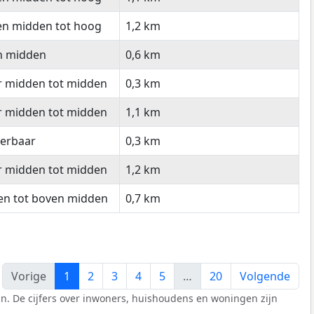
en midden tot hoog
1,2 km
n midden
0,6 km
r midden tot midden
0,3 km
r midden tot midden
1,1 km
eerbaar
0,3 km
r midden tot midden
1,2 km
en tot boven midden
0,7 km
Vorige
1
2
3
4
5
…
20
Volgende
n. De cijfers over inwoners, huishoudens en woningen zijn