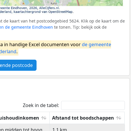
 de kaart van het postcodegebied 5624. Klik op de kaart om de
nen de gemeente Eindhoven
te tonen. Tip: bekijk ook de
a in handige Excel documenten voor
de gemeente
derland
.
ende postcode
Zoek in de tabel:
uishoudinkomen
Afstand tot boodschappen
uishoudinkomen
Afstand tot boodschappen
en midden tot hoog
1,1 km