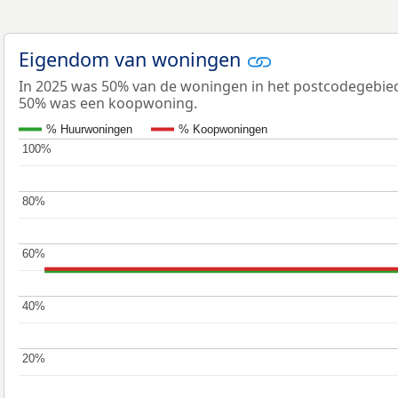
Eigendom van woningen
In 2025 was 50% van de woningen in het postcodegebi
50% was een koopwoning.
% Huurwoningen
% Koopwoningen
100%
100%
80%
80%
60%
60%
40%
40%
20%
20%