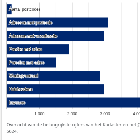
Aantal postcodes
Aantal postcodes
Adressen met postcode
Adressen met postcode
Adressen met woonfunctie
Adressen met woonfunctie
Panden met adres
Panden met adres
Percelen met adres
Percelen met adres
Woningvoorraad
Woningvoorraad
Huishoudens
Huishoudens
Inwoners
Inwoners
1.000
2.000
3.000
4.0
Overzicht van de belangrijkste cijfers van het Kadaster en het
5624.