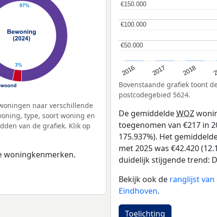
€150.000
€150.000
€100.000
€100.000
€50.000
€50.000
2
2016
2018
2017
Bovenstaande grafiek toont 
postcodegebied 5624.
woningen naar verschillende
De gemiddelde
WOZ
wonin
ning, type, soort woning en
toegenomen van €217 in 20
dden van de grafiek. Klik op
175.937%). Het gemiddelde 
met 2025 was €42.420 (12.1
 de woningkenmerken.
duidelijk stijgende trend: De
Bekijk ook de
ranglijst va
Eindhoven
.
Toelichting