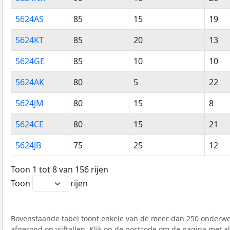
5624AS
85
15
19
5624KT
85
20
13
5624GE
85
10
10
5624AK
80
5
22
5624JM
80
15
8
5624CE
80
15
21
5624JB
75
25
12
Toon 1 tot 8 van 156 rijen
Toon
rijen
Bovenstaande tabel toont enkele van de meer dan 250 onderwer
afgerond op vijftallen. Klik op de postcode om de pagina met a