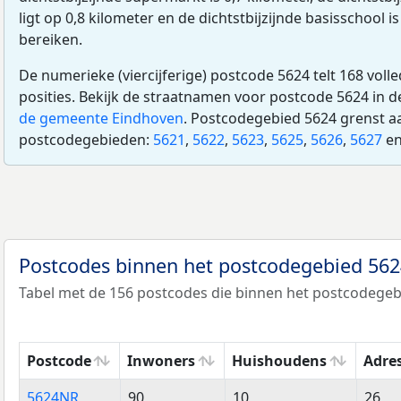
ligt op 0,8 kilometer en de dichtstbijzijnde basisschool is
bereiken.
De numerieke (viercijferige) postcode 5624 telt 168 voll
posities. Bekijk de straatnamen voor postcode 5624 in 
de gemeente Eindhoven
. Postcodegebied 5624 grenst a
postcodegebieden:
5621
,
5622
,
5623
,
5625
,
5626
,
5627
e
Postcodes binnen het postcodegebied 56
Tabel met de 156 postcodes die binnen het postcodegebi
Postcode
Inwoners
Huishoudens
Adre
Postcode
Inwoners
Huishoudens
Adre
5624NR
90
10
26