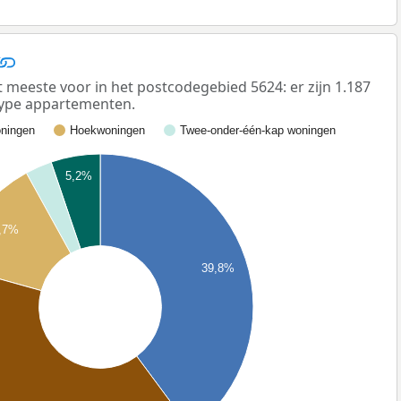
eeste voor in het postcodegebied 5624: er zijn 1.187
ype appartementen.
ningen
Hoekwoningen
Twee-onder-één-kap woningen
5,2%
,7%
39,8%