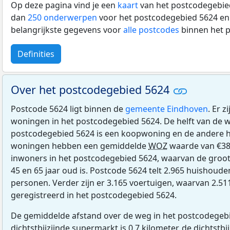
Op deze pagina vind je een
kaart
van het postcodegebied
dan
250 onderwerpen
voor het postcodegebied 5624 en 
belangrijkste gegevens voor
alle postcodes
binnen het 
Definities
Over het postcodegebied 5624
Postcode 5624 ligt binnen de
gemeente Eindhoven
. Er 
woningen in het postcodegebied 5624. De helft van de 
postcodegebied 5624 is een koopwoning en de andere h
woningen hebben een gemiddelde
WOZ
waarde van €38
inwoners in het postcodegebied 5624, waarvan de groot
45 en 65 jaar oud is. Postcode 5624 telt 2.965 huishoud
personen. Verder zijn er 3.165 voertuigen, waarvan 2.5
geregistreerd in het postcodegebied 5624.
De gemiddelde afstand over de weg in het postcodegebi
dichtstbijzijnde supermarkt is 0,7 kilometer, de dichtstbi