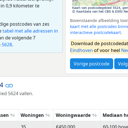
 in 0,9 kilometer te
Bovenstaande afbeelding toont
edige postcodes van zes
kaart met alle postcodes bin
de
tabel met alle adressen in
interactieve postcodekaart
.
an de volgende 7
Download de postcodedat
n
5628
.
Eindhoven
of voor heel
Ne
Vorige postcode
Volg
24
ed 5624 vallen.
ssen
Woningen
Woningwaarde
Mediaan h
ssen
Woningen
Woningwaarde
Mediaan h
35
€450.000
60-100 bov