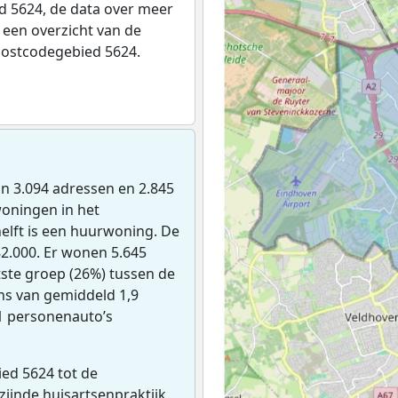
 5624, de data over meer
een overzicht van de
postcodegebied 5624.
zijn 3.094 adressen en 2.845
woningen in het
elft is een huurwoning. De
2.000. Er wonen 5.645
ste groep (26%) tussen de
ens van gemiddeld 1,9
11 personenauto’s
ed 5624 tot de
jzijnde huisartsenpraktijk