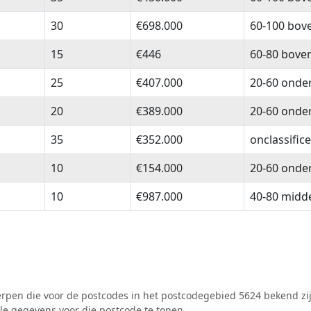
30
€698.000
60-100 bov
15
€446
60-80 bove
25
€407.000
20-60 onde
20
€389.000
20-60 onde
35
€352.000
onclassific
10
€154.000
20-60 onde
10
€987.000
40-80 midd
pen die voor de postcodes in het postcodegebied 5624 bekend zij
lle gegevens voor die postcode te tonen.