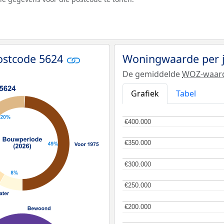
ostcode 5624
Woningwaarde per 
De gemiddelde
WOZ-waar
Grafiek
Tabel
€400.000
€400.000
€350.000
€350.000
€300.000
€300.000
€250.000
€250.000
€200.000
€200.000