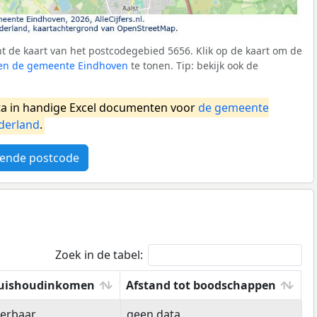
 de kaart van het postcodegebied 5656. Klik op de kaart om de
nen de gemeente Eindhoven
te tonen. Tip: bekijk ook de
a in handige Excel documenten voor
de gemeente
derland
.
ende postcode
Zoek in de tabel:
uishoudinkomen
Afstand tot boodschappen
uishoudinkomen
Afstand tot boodschappen
eerbaar
geen data