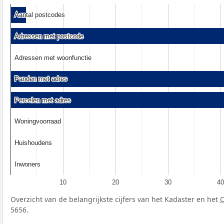
Aantal postcodes
Aantal postcodes
Adressen met postcode
Adressen met postcode
Adressen met woonfunctie
Adressen met woonfunctie
Panden met adres
Panden met adres
Percelen met adres
Percelen met adres
Woningvoorraad
Woningvoorraad
Huishoudens
Huishoudens
Inwoners
Inwoners
10
20
30
40
Overzicht van de belangrijkste cijfers van het Kadaster en het
5656.