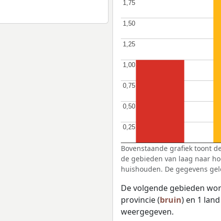
1,75
1,75
1,50
1,50
1,25
1,25
1,00
1,00
0,75
0,75
0,50
0,50
0,25
0,25
Bovenstaande grafiek toont de
de gebieden van laag naar ho
huishouden. De gegevens gel
De volgende gebieden wor
provincie (
bruin
) en 1 land
weergegeven.