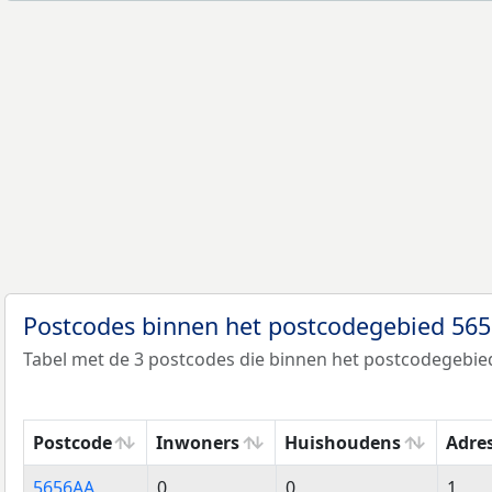
Postcodes binnen het postcodegebied 56
Tabel met de 3 postcodes die binnen het postcodegebied
Postcode
Inwoners
Huishoudens
Adre
Postcode
Inwoners
Huishoudens
Adre
5656AA
0
0
1