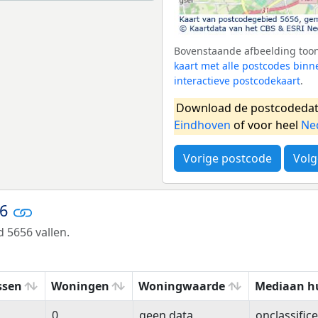
Bovenstaande afbeelding toont
kaart met alle postcodes bin
interactieve postcodekaart
.
Download de postcodedat
Eindhoven
of voor heel
Ne
Vorige postcode
Volg
56
 5656 vallen.
ssen
Woningen
Woningwaarde
Mediaan h
ssen
Woningen
Woningwaarde
Mediaan h
0
geen data
onclassific