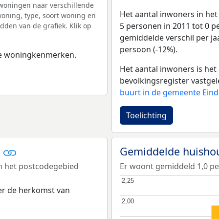
woningen naar verschillende
Het aantal inwoners in he
ning, type, soort woning en
5 personen in 2011 tot 0 p
dden van de grafiek. Klik op
gemiddelde verschil per ja
persoon (-12%).
 de woningkenmerken.
Het aantal inwoners is het 
bevolkingsregister vastgel
buurt in de gemeente Ein
Toelichting
r
Gemiddelde huisho
n het postcodegebied
Er woont gemiddeld 1,0 pe
2,25
2,25
er de herkomst van
2,00
2,00