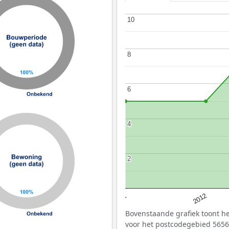
10
10
8
8
6
6
4
4
2
2
2011
2012
Bovenstaande grafiek toont he
voor het postcodegebied 5656