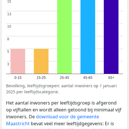
15
15
13
13
10
10
8
8
5
5
3
3
0-15
15-25
25-45
45-65
65+
Bevolking, leeftijdsgroepen: aantal inwoners op 1 januari
2025 per leeftijdscategorie.
Het aantal inwoners per leeftijdsgroep is afgerond
op vijftallen en wordt alleen getoond bij minimaal vijf
inwoners. De
download voor de gemeente
Maastricht
bevat veel meer leeftijdgegevens: Er is