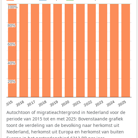
100%
100%
80%
80%
60%
60%
40%
40%
20%
20%
2019
2022
2017
2025
2020
2015
2023
2018
2021
2016
2024
Autochtoon of migratieachtergrond in Nederland voor de
periode van 2015 tot en met 2025: Bovenstaande grafiek
toont de verdeling van de bevolking naar herkomst uit
Nederland, herkomst uit Europa en herkomst van buiten