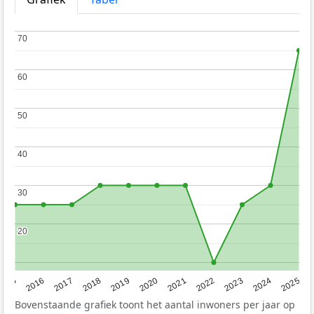
70
70
60
60
50
50
40
40
30
30
20
20
2015
2016
2017
2018
2019
2020
2021
2022
2023
2024
2025
Bovenstaande grafiek toont het aantal inwoners per jaar op