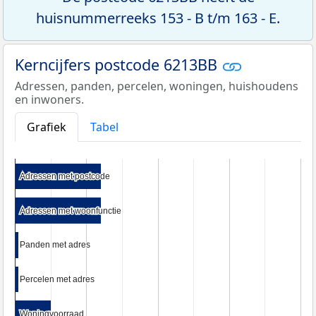
huisnummerreeks 153 - B t/m 163 - E.
Kerncijfers postcode 6213BB
Adressen, panden, percelen, woningen, huishoudens
en inwoners.
Grafiek
Tabel
Adressen met postcode
Adressen met postcode
Adressen met woonfunctie
Adressen met woonfunctie
Panden met adres
Panden met adres
Percelen met adres
Percelen met adres
Woningvoorraad
Woningvoorraad