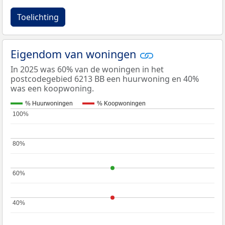
Toelichting
Eigendom van woningen
In 2025 was 60% van de woningen in het
postcodegebied 6213 BB een huurwoning en 40%
was een koopwoning.
% Huurwoningen
% Koopwoningen
100%
100%
80%
80%
60%
60%
40%
40%