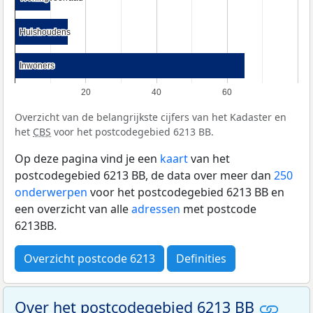
Huishoudens
Huishoudens
Inwoners
Inwoners
20
40
60
Overzicht van de belangrijkste cijfers van het Kadaster en
het
CBS
voor het postcodegebied 6213 BB.
Op deze pagina vind je een
kaart
van het
postcodegebied 6213 BB, de data over meer dan
250
onderwerpen
voor het postcodegebied 6213 BB en
een overzicht van alle
adressen
met postcode
6213BB.
Overzicht postcode 6213
Definities
Over het postcodegebied 6213 BB