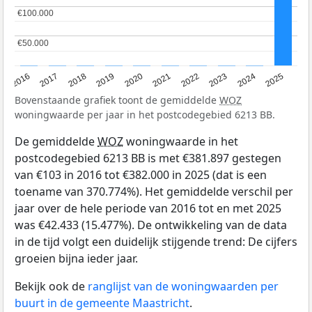
€100.000
€100.000
€50.000
€50.000
2016
2017
2018
2019
2020
2021
2022
2023
2024
2025
Bovenstaande grafiek toont de gemiddelde
WOZ
woningwaarde per jaar in het postcodegebied 6213 BB.
De gemiddelde
WOZ
woningwaarde in het
postcodegebied 6213 BB is met €381.897 gestegen
van €103 in 2016 tot €382.000 in 2025 (dat is een
toename van 370.774%). Het gemiddelde verschil per
jaar over de hele periode van 2016 tot en met 2025
was €42.433 (15.477%). De ontwikkeling van de data
in de tijd volgt een duidelijk stijgende trend: De cijfers
groeien bijna ieder jaar.
Bekijk ook de
ranglijst van de woningwaarden per
buurt in de gemeente Maastricht
.