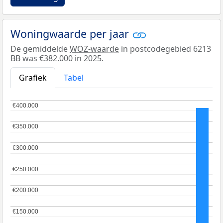
Woningwaarde per jaar
De gemiddelde
WOZ-waarde
in postcodegebied 6213
BB was €382.000 in 2025.
Grafiek
Tabel
€400.000
€400.000
€350.000
€350.000
€300.000
€300.000
€250.000
€250.000
€200.000
€200.000
€150.000
€150.000