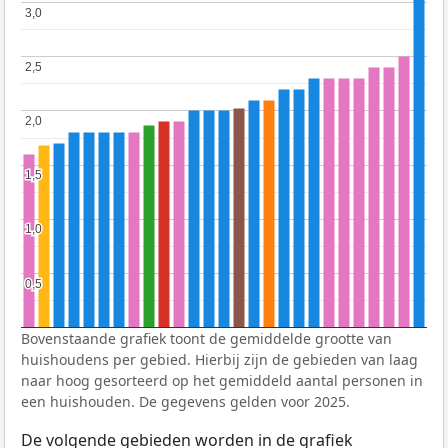
3,0
3,0
2,5
2,5
2,0
2,0
1,5
1,5
1,0
1,0
0,5
0,5
Bovenstaande grafiek toont de gemiddelde grootte van
huishoudens per gebied. Hierbij zijn de gebieden van laag
naar hoog gesorteerd op het gemiddeld aantal personen in
een huishouden. De gegevens gelden voor 2025.
De volgende gebieden worden in de grafiek