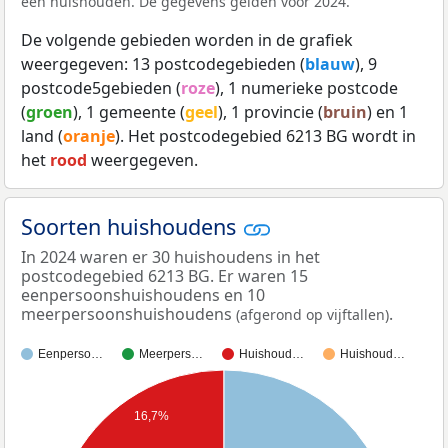
een huishouden. De gegevens gelden voor 2024.
De volgende gebieden worden in de grafiek
weergegeven: 13 postcodegebieden (
blauw
), 9
postcode5gebieden (
roze
), 1 numerieke postcode
(
groen
), 1 gemeente (
geel
), 1 provincie (
bruin
) en 1
land (
oranje
). Het postcodegebied 6213 BG wordt in
het
rood
weergegeven.
Soorten huishoudens
In 2024 waren er 30 huishoudens in het
postcodegebied 6213 BG. Er waren 15
eenpersoonshuishoudens en 10
meerpersoonshuishoudens
.
(afgerond op vijftallen)
Eenperso…
Meerpers…
Huishoud…
Huishoud…
16,7%