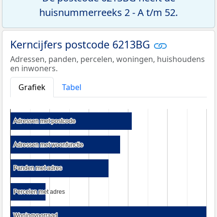
huisnummerreeks 2 - A t/m 52.
Kerncijfers postcode 6213BG
Adressen, panden, percelen, woningen, huishoudens
en inwoners.
Grafiek
Tabel
Adressen met postcode
Adressen met postcode
Adressen met woonfunctie
Adressen met woonfunctie
Panden met adres
Panden met adres
Percelen met adres
Percelen met adres
Woningvoorraad
Woningvoorraad