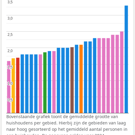
3,5
3,5
3,0
3,0
2,5
2,5
2,0
2,0
1,5
1,5
1,0
1,0
0,5
0,5
Bovenstaande grafiek toont de gemiddelde grootte van
huishoudens per gebied. Hierbij zijn de gebieden van laag
naar hoog gesorteerd op het gemiddeld aantal personen in