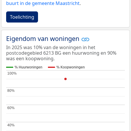
buurt in de gemeente Maastricht
.
Toelichting
Eigendom van woningen
In 2025 was 10% van de woningen in het
postcodegebied 6213 BG een huurwoning en 90%
was een koopwoning.
% Huurwoningen
% Koopwoningen
100%
100%
80%
80%
60%
60%
40%
40%