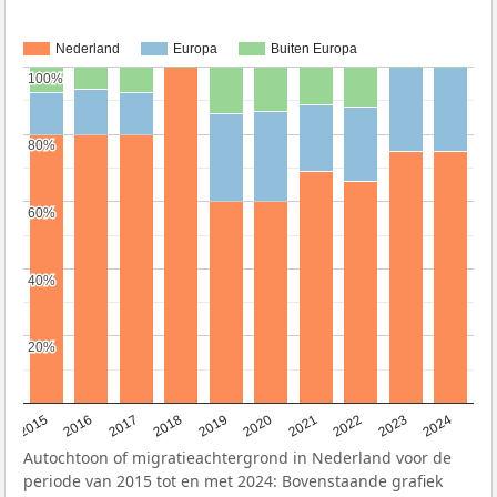
Nederland
Europa
Buiten Europa
100%
100%
80%
80%
60%
60%
40%
40%
20%
20%
2015
2016
2017
2018
2019
2020
2021
2022
2023
2024
Autochtoon of migratieachtergrond in Nederland voor de
periode van 2015 tot en met 2024: Bovenstaande grafiek