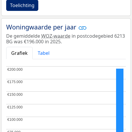
Toelichting
Woningwaarde per jaar
De gemiddelde
WOZ-waarde
in postcodegebied 6213
BG was €196.000 in 2025.
Grafiek
Tabel
€200.000
€200.000
€175.000
€175.000
€150.000
€150.000
€125.000
€125.000
€100.000
€100.000