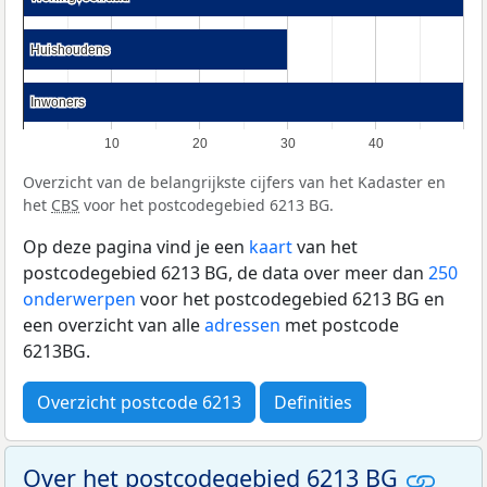
Huishoudens
Huishoudens
Inwoners
Inwoners
10
20
30
40
Overzicht van de belangrijkste cijfers van het Kadaster en
het
CBS
voor het postcodegebied 6213 BG.
Op deze pagina vind je een
kaart
van het
postcodegebied 6213 BG, de data over meer dan
250
onderwerpen
voor het postcodegebied 6213 BG en
een overzicht van alle
adressen
met postcode
6213BG.
Overzicht postcode 6213
Definities
Over het postcodegebied 6213 BG