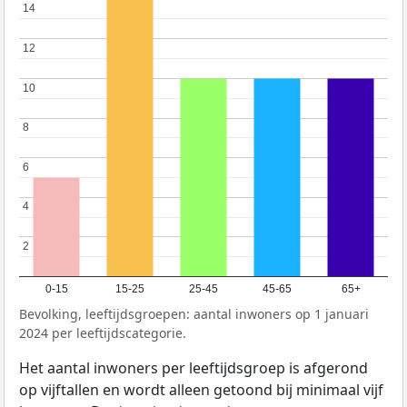
14
14
12
12
10
10
8
8
6
6
4
4
2
2
0-15
15-25
25-45
45-65
65+
Bevolking, leeftijdsgroepen: aantal inwoners op 1 januari
2024 per leeftijdscategorie.
Het aantal inwoners per leeftijdsgroep is afgerond
op vijftallen en wordt alleen getoond bij minimaal vijf