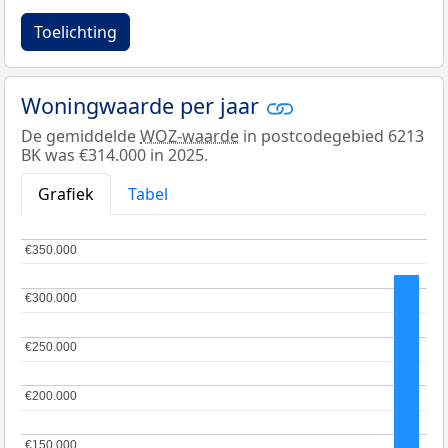
Toelichting
Woningwaarde per jaar
De gemiddelde
WOZ-waarde
in postcodegebied 6213
BK was €314.000 in 2025.
Grafiek
Tabel
€350.000
€350.000
€300.000
€300.000
€250.000
€250.000
€200.000
€200.000
€150.000
€150.000