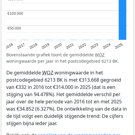
€100.000
€100.000
€50.000
€50.000
2016
2017
2018
2019
2020
2021
2022
2023
2024
2025
Bovenstaande grafiek toont de gemiddelde
WOZ
woningwaarde per jaar in het postcodegebied 6213 BK.
De gemiddelde
WOZ
woningwaarde in het
postcodegebied 6213 BK is met €313.668 gegroeid
van €332 in 2016 tot €314.000 in 2025 (dat is een
stijging van 94.478%). Het gemiddelde verschil per
jaar over de hele periode van 2016 tot en met 2025
was €34.852 (6.327%). De ontwikkeling van de data in
de tijd volgt een duidelijk stijgende trend: De cijfers
stijgen bijna ieder jaar.