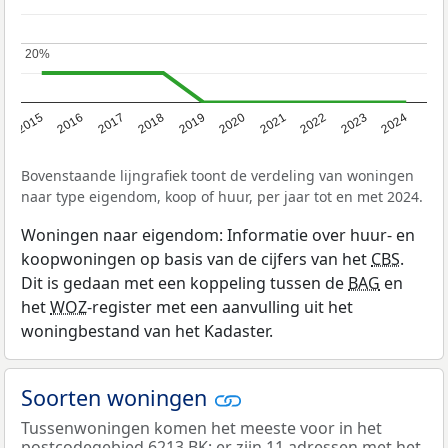
20%
20%
2015
2016
2017
2018
2019
2020
2021
2022
2023
2024
Bovenstaande lijngrafiek toont de verdeling van woningen
naar type eigendom, koop of huur, per jaar tot en met 2024.
Woningen naar eigendom: Informatie over huur- en
koopwoningen op basis van de cijfers van het
CBS
.
Dit is gedaan met een koppeling tussen de
BAG
en
het
WOZ
-register met een aanvulling uit het
woningbestand van het Kadaster.
Soorten woningen
Tussenwoningen komen het meeste voor in het
postcodegebied 6213 BK: er zijn 11 adressen met het