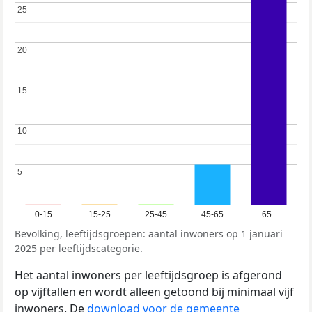
25
25
20
20
15
15
10
10
5
5
0-15
15-25
25-45
45-65
65+
Bevolking, leeftijdsgroepen: aantal inwoners op 1 januari
2025 per leeftijdscategorie.
Het aantal inwoners per leeftijdsgroep is afgerond
op vijftallen en wordt alleen getoond bij minimaal vijf
inwoners. De
download voor de gemeente