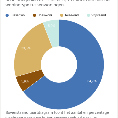
woningtype tussenwoningen.
Tussenwo…
Hoekwoni…
Twee-ond…
Vrijstaand…
5,9%
23,5%
64,7%
5,9%
Bovenstaand taartdiagram toont het aantal en percentage
woningen naar type in het postcodegebied 6213 BK.