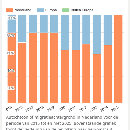
Nederland
Europa
Buiten Europa
100%
100%
80%
80%
60%
60%
40%
40%
20%
20%
2019
2022
2017
2025
2020
2015
2023
2018
2021
2016
2024
Autochtoon of migratieachtergrond in Nederland voor de
periode van 2015 tot en met 2025: Bovenstaande grafiek
toont de verdeling van de bevolking naar herkomst uit