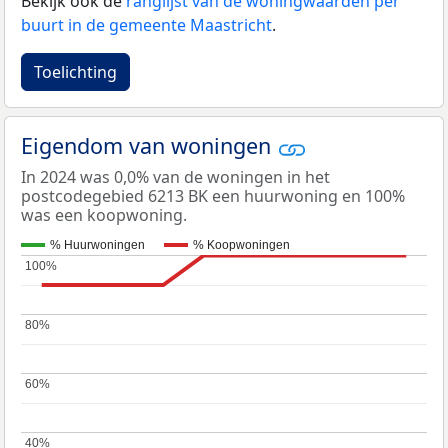
Bekijk ook de
ranglijst van de woningwaarden per
buurt in de gemeente Maastricht
.
Toelichting
Eigendom van woningen
In 2024 was 0,0% van de woningen in het
postcodegebied 6213 BK een huurwoning en 100%
was een koopwoning.
% Huurwoningen
% Koopwoningen
100%
100%
80%
80%
60%
60%
40%
40%