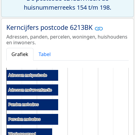
huisnummerreeks 154 t/m 198.
Kerncijfers postcode 6213BK
Adressen, panden, percelen, woningen, huishoudens
en inwoners.
Grafiek
Tabel
Adressen met postcode
Adressen met postcode
Adressen met woonfunctie
Adressen met woonfunctie
Panden met adres
Panden met adres
Percelen met adres
Percelen met adres
Woningvoorraad
Woningvoorraad