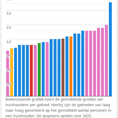
3,0
3,0
2,5
2,5
2,0
2,0
1,5
1,5
1,0
1,0
0,5
0,5
Bovenstaande grafiek toont de gemiddelde grootte van
huishoudens per gebied. Hierbij zijn de gebieden van laag
naar hoog gesorteerd op het gemiddeld aantal personen in
een huishouden. De gegevens gelden voor 2025.