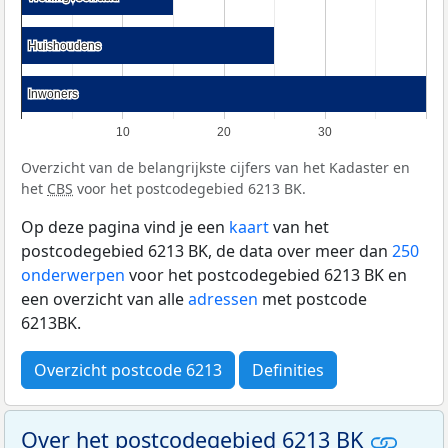
Huishoudens
Huishoudens
Inwoners
Inwoners
10
20
30
Overzicht van de belangrijkste cijfers van het Kadaster en
het
CBS
voor het postcodegebied 6213 BK.
Op deze pagina vind je een
kaart
van het
postcodegebied 6213 BK, de data over meer dan
250
onderwerpen
voor het postcodegebied 6213 BK en
een overzicht van alle
adressen
met postcode
6213BK.
Overzicht postcode 6213
Definities
Over het postcodegebied 6213 BK