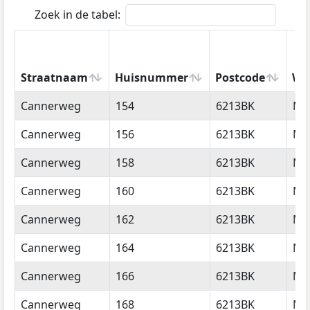
Zoek in de tabel:
Straatnaam
Huisnummer
Postcode
Wo
Straatnaam
Huisnummer
Postcode
Wo
Cannerweg
154
6213BK
Maa
Cannerweg
156
6213BK
Maa
Cannerweg
158
6213BK
Maa
Cannerweg
160
6213BK
Maa
Cannerweg
162
6213BK
Maa
Cannerweg
164
6213BK
Maa
Cannerweg
166
6213BK
Maa
Cannerweg
168
6213BK
Maa