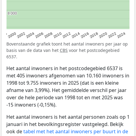
8.000
8.000
1998
2000
2002
2004
2006
2008
2010
2012
2014
2016
2018
2020
2022
2024
Bovenstaande grafiek toont het aantal inwoners per jaar op
basis van de data van het
CBS
voor het postcodegebied
6537.
Het aantal inwoners in het postcodegebied 6537 is
met 405 inwoners afgenomen van 10.160 inwoners in
1998 tot 9.755 inwoners in 2025 (dat is een kleine
afname van 3,99%). Het gemiddelde verschil per jaar
over de hele periode van 1998 tot en met 2025 was
-15 inwoners (-0,15%).
Het aantal inwoners is het aantal personen zoals op 1
januari in het bevolkingsregister vastgelegd. Bekijk
ook de
tabel met het aantal inwoners per buurt in de