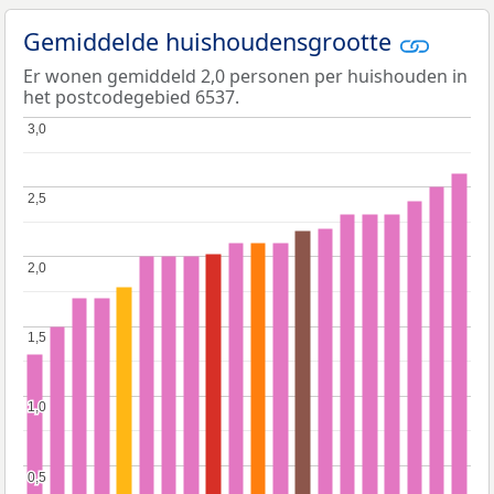
Gemiddelde huishoudensgrootte
Er wonen gemiddeld 2,0 personen per huishouden in
het postcodegebied 6537.
3,0
3,0
2,5
2,5
2,0
2,0
1,5
1,5
1,0
1,0
0,5
0,5