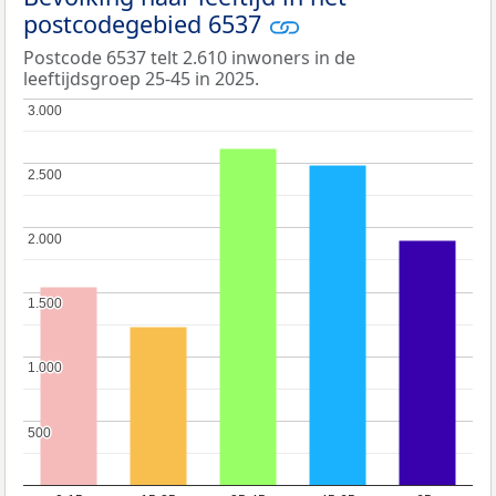
postcodegebied 6537
Postcode 6537 telt 2.610 inwoners in de
leeftijdsgroep 25-45 in 2025.
3.000
3.000
2.500
2.500
2.000
2.000
1.500
1.500
1.000
1.000
500
500