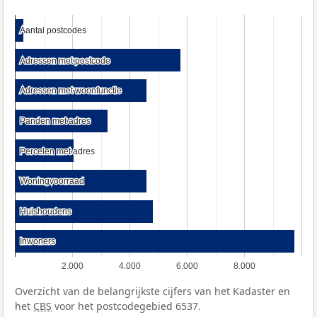
Aantal postcodes
Aantal postcodes
Adressen met postcode
Adressen met postcode
Adressen met woonfunctie
Adressen met woonfunctie
Panden met adres
Panden met adres
Percelen met adres
Percelen met adres
Woningvoorraad
Woningvoorraad
Huishoudens
Huishoudens
Inwoners
Inwoners
2.000
4.000
6.000
8.000
Overzicht van de belangrijkste cijfers van het Kadaster en
het
CBS
voor het postcodegebied 6537.