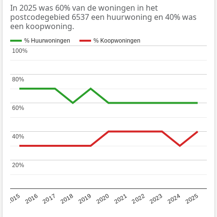
In 2025 was 60% van de woningen in het
postcodegebied 6537 een huurwoning en 40% was
een koopwoning.
% Huurwoningen
% Koopwoningen
100%
100%
80%
80%
60%
60%
40%
40%
20%
20%
2019
2022
2025
2017
2020
2023
2015
2018
2021
2024
2016