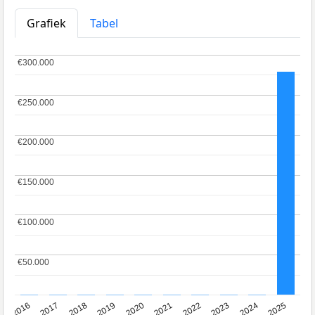
Grafiek
Tabel
€300.000
€300.000
€250.000
€250.000
€200.000
€200.000
€150.000
€150.000
€100.000
€100.000
€50.000
€50.000
2016
2017
2018
2019
2020
2021
2022
2023
2024
2025