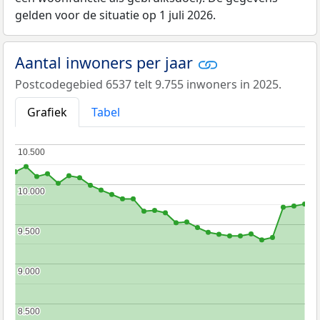
gelden voor de situatie op 1 juli 2026.
Aantal inwoners per jaar
Postcodegebied 6537 telt 9.755 inwoners in 2025.
Grafiek
Tabel
10.500
10.500
10.000
10.000
9.500
9.500
9.000
9.000
8.500
8.500