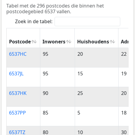
Tabel met de 296 postcodes die binnen het
postcodegebied 6537 vallen.
Zoek in de tabel:
Postcode
Inwoners
Huishoudens
Adres
Postcode
Inwoners
Huishoudens
Adres
6537HC
95
20
22
6537JL
95
15
19
6537HK
90
25
20
6537PP
85
5
18
6537TZ
80
10
30