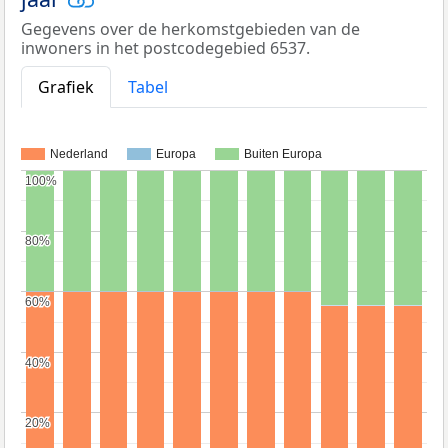
Gegevens over de herkomstgebieden van de
inwoners in het postcodegebied 6537.
Grafiek
Tabel
Nederland
Europa
Buiten Europa
100%
100%
80%
80%
60%
60%
40%
40%
20%
20%