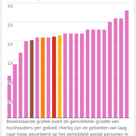
3,0
3,0
2,5
2,5
2,0
2,0
1,5
1,5
1,0
1,0
0,5
0,5
Bovenstaande grafiek toont de gemiddelde grootte van
huishoudens per gebied. Hierbij zijn de gebieden van laag
naar hoog gesorteerd op het gemiddeld aantal personen in