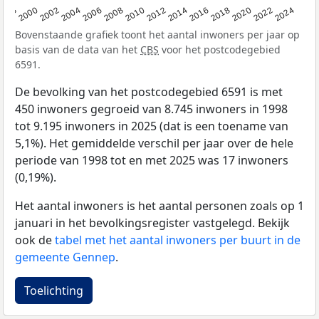
1998
2000
2002
2004
2006
2008
2010
2012
2014
2016
2018
2020
2022
2024
Bovenstaande grafiek toont het aantal inwoners per jaar op
basis van de data van het
CBS
voor het postcodegebied
6591.
De bevolking van het postcodegebied 6591 is met
450 inwoners gegroeid van 8.745 inwoners in 1998
tot 9.195 inwoners in 2025 (dat is een toename van
5,1%). Het gemiddelde verschil per jaar over de hele
periode van 1998 tot en met 2025 was 17 inwoners
(0,19%).
Het aantal inwoners is het aantal personen zoals op 1
januari in het bevolkingsregister vastgelegd. Bekijk
ook de
tabel met het aantal inwoners per buurt in de
gemeente Gennep
.
Toelichting