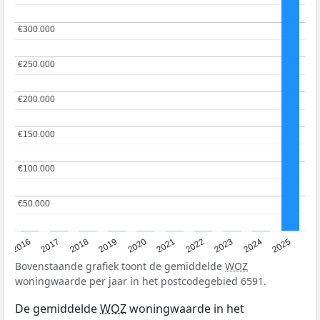
€300.000
€300.000
€250.000
€250.000
€200.000
€200.000
€150.000
€150.000
€100.000
€100.000
€50.000
€50.000
2016
2017
2018
2019
2020
2021
2022
2023
2024
2025
Bovenstaande grafiek toont de gemiddelde
WOZ
woningwaarde per jaar in het postcodegebied 6591.
De gemiddelde
WOZ
woningwaarde in het