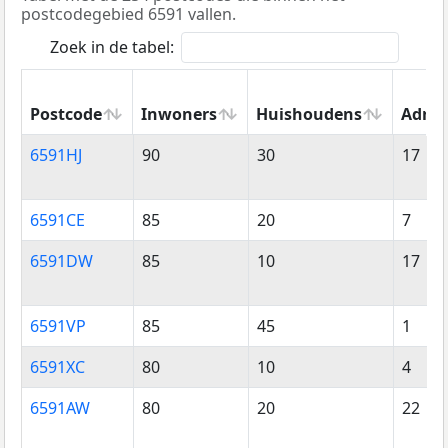
postcodegebied 6591 vallen.
Zoek in de tabel:
Postcode
Inwoners
Huishoudens
Adres
Postcode
Inwoners
Huishoudens
Adres
6591HJ
90
30
17
6591CE
85
20
7
6591DW
85
10
17
6591VP
85
45
1
6591XC
80
10
4
6591AW
80
20
22