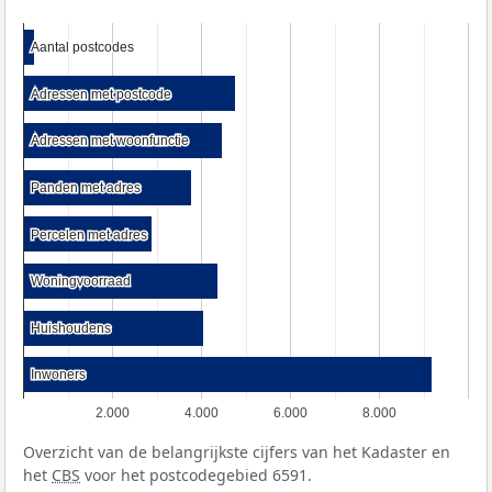
Aantal postcodes
Aantal postcodes
Adressen met postcode
Adressen met postcode
Adressen met woonfunctie
Adressen met woonfunctie
Panden met adres
Panden met adres
Percelen met adres
Percelen met adres
Woningvoorraad
Woningvoorraad
Huishoudens
Huishoudens
Inwoners
Inwoners
2.000
4.000
6.000
8.000
Overzicht van de belangrijkste cijfers van het Kadaster en
het
CBS
voor het postcodegebied 6591.