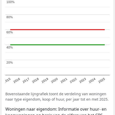
100%
100%
80%
80%
60%
60%
40%
40%
20%
20%
2019
2022
2025
2017
2020
2023
2015
2018
2021
2024
2016
Bovenstaande lijngrafiek toont de verdeling van woningen
naar type eigendom, koop of huur, per jaar tot en met 2025.
Woningen naar eigendom: Informatie over huur- en