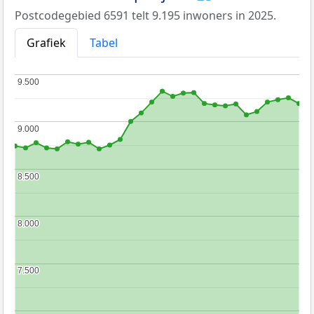
Postcodegebied 6591 telt 9.195 inwoners in 2025.
Grafiek
Tabel
9.500
9.500
9.000
9.000
8.500
8.500
8.000
8.000
7.500
7.500