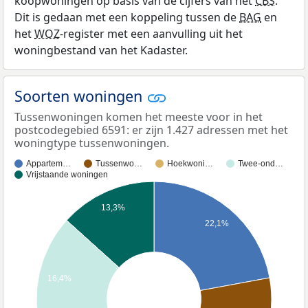
koopwoningen op basis van de cijfers van het
CBS
.
Dit is gedaan met een koppeling tussen de
BAG
en
het
WOZ
-register met een aanvulling uit het
woningbestand van het Kadaster.
Soorten woningen
Tussenwoningen komen het meeste voor in het
postcodegebied 6591: er zijn 1.427 adressen met het
woningtype tussenwoningen.
Appartem…
Tussenwo…
Hoekwoni…
Twee-ond…
Vrijstaande woningen
13,3%
22,1%
16,4%