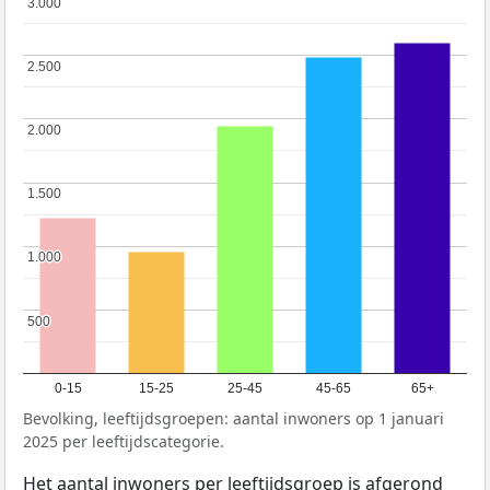
3.000
3.000
2.500
2.500
2.000
2.000
1.500
1.500
1.000
1.000
500
500
0-15
15-25
25-45
45-65
65+
Bevolking, leeftijdsgroepen: aantal inwoners op 1 januari
2025 per leeftijdscategorie.
Het aantal inwoners per leeftijdsgroep is afgerond