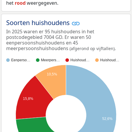
het
rood
weergegeven.
Soorten huishoudens
In 2025 waren er 95 huishoudens in het
postcodegebied 7004 GD. Er waren 50
eenpersoonshuishoudens en 45
meerpersoonshuishoudens
.
(afgerond op vijftallen)
Eenperso…
Meerpers…
Huishoud…
Huishoud…
10,5%
15,8%
52,6%