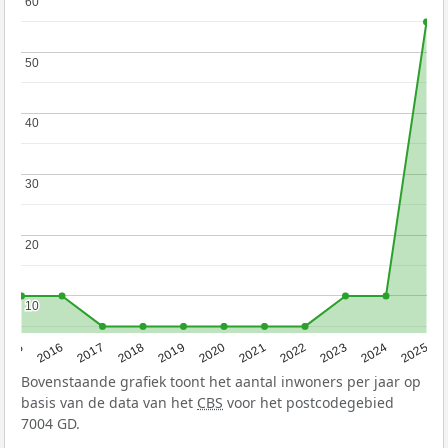
60
60
50
50
40
40
30
30
20
20
10
10
2015
2016
2017
2018
2019
2020
2021
2022
2023
2024
2025
Bovenstaande grafiek toont het aantal inwoners per jaar op
basis van de data van het
CBS
voor het postcodegebied
7004 GD.