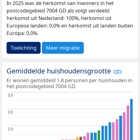
In 2025 was de herkomst van inwoners in het
postcodegebied 7004 GD als volgt verdeeld:
herkomst uit Nederland: 100%, herkomst uit
Europese landen: 0,0% en herkomst uit landen buiten
Europa: 0,0%.
Toelichting
Meer migratie
Gemiddelde huishoudensgrootte
Er wonen gemiddeld 1,8 personen per huishouden in
het postcodegebied 7004 GD.
3,5
3,5
3,0
3,0
2,5
2,5