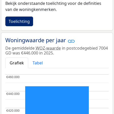
Bekijk onderstaande toelichting voor de definities
van de woningkenmerken.
Toelichting
Woningwaarde per jaar
De gemiddelde
WOZ-waarde
in postcodegebied 7004
GD was €446.000 in 2025.
Grafiek
Tabel
€460.000
€460.000
€440.000
€440.000
€420.000
€420.000