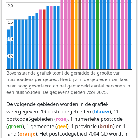
2,0
2,0
1,5
1,5
1,0
1,0
0,5
0,5
Bovenstaande grafiek toont de gemiddelde grootte van
huishoudens per gebied. Hierbij zijn de gebieden van laag
naar hoog gesorteerd op het gemiddeld aantal personen in
een huishouden. De gegevens gelden voor 2025.
De volgende gebieden worden in de grafiek
weergegeven: 19 postcodegebieden (
blauw
), 11
postcode5gebieden (
roze
), 1 numerieke postcode
(
groen
), 1 gemeente (
geel
), 1 provincie (
bruin
) en 1
land (
oranje
). Het postcodegebied 7004 GD wordt in