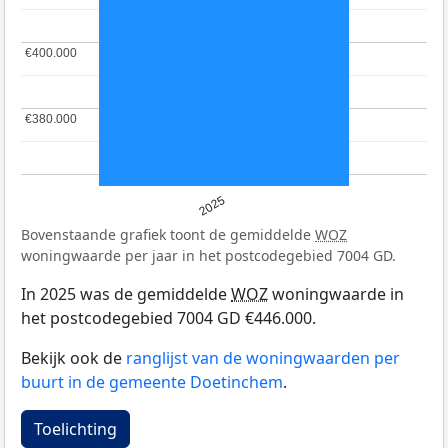
€400.000
€400.000
€380.000
€380.000
2025
Bovenstaande grafiek toont de gemiddelde
WOZ
woningwaarde per jaar in het postcodegebied 7004 GD.
In 2025 was de gemiddelde
WOZ
woningwaarde in
het postcodegebied 7004 GD €446.000.
Bekijk ook de
ranglijst van de woningwaarden per
buurt in de gemeente Doetinchem
.
Toelichting