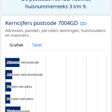
huisnummerreeks 3 t/m 9.
Kerncijfers postcode 7004GD
Adressen, panden, percelen, woningen, huishoudens
en inwoners.
Grafiek
Tabel
Adressen met postcode
Adressen met postcode
Adressen met woonfunctie
Adressen met woonfunctie
Panden met adres
Panden met adres
Percelen met adres
Percelen met adres
Woningvoorraad
Woningvoorraad