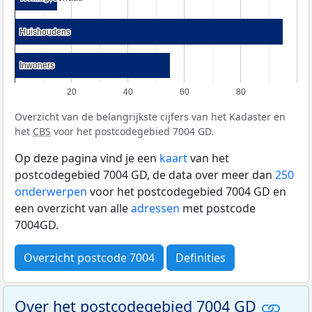
Huishoudens
Huishoudens
Inwoners
Inwoners
20
40
60
80
Overzicht van de belangrijkste cijfers van het Kadaster en
het
CBS
voor het postcodegebied 7004 GD.
Op deze pagina vind je een
kaart
van het
postcodegebied 7004 GD, de data over meer dan
250
onderwerpen
voor het postcodegebied 7004 GD en
een overzicht van alle
adressen
met postcode
7004GD.
Overzicht postcode 7004
Definities
Over het postcodegebied 7004 GD