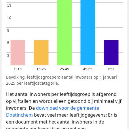
13
13
10
10
8
8
5
5
3
3
0-15
15-25
25-45
45-65
65+
Bevolking, leeftijdsgroepen: aantal inwoners op 1 januari
2025 per leeftijdscategorie.
Het aantal inwoners per leeftijdsgroep is afgerond
op vijftallen en wordt alleen getoond bij minimaal vijf
inwoners. De
download voor de gemeente
Doetinchem
bevat veel meer leeftijdgegevens: Er is
een document met het aantal inwoners in de
gemeente per levensjaar en met een