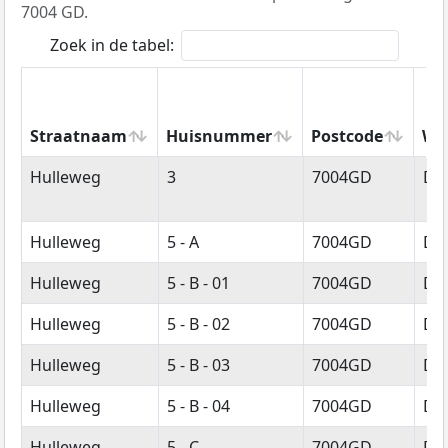
7004 GD.
Zoek in de tabel:
Straatnaam
Huisnummer
Postcode
Wo
Straatnaam
Huisnummer
Postcode
Wo
Hulleweg
3
7004GD
Do
Hulleweg
5 - A
7004GD
Do
Hulleweg
5 - B - 01
7004GD
Do
Hulleweg
5 - B - 02
7004GD
Do
Hulleweg
5 - B - 03
7004GD
Do
Hulleweg
5 - B - 04
7004GD
Do
Hulleweg
5 - C
7004GD
Do