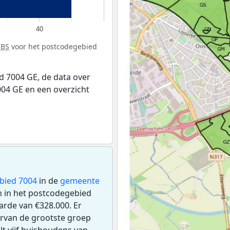
40
CBS
voor het postcodegebied
 7004 GE, de data over
04 GE en een overzicht
bied 7004
in de
gemeente
en in het postcodegebied
rde van €328.000. Er
rvan de grootste groep
lt vijf huishoudens van