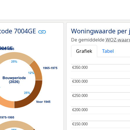
tcode 7004GE
Woningwaarde per 
De gemiddelde
WOZ-waar
Grafiek
Tabel
€350.000
€350.000
€300.000
€300.000
€250.000
€250.000
€200.000
€200.000
€150.000
€150.000