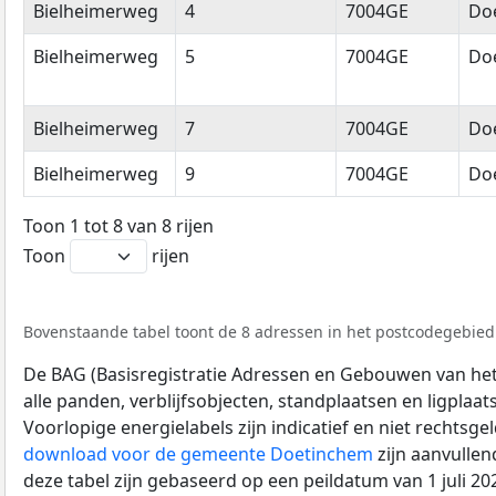
Bielheimerweg
4
7004GE
Do
Bielheimerweg
5
7004GE
Do
Bielheimerweg
7
7004GE
Do
Bielheimerweg
9
7004GE
Do
Toon 1 tot 8 van 8 rijen
Toon
rijen
Bovenstaande tabel toont de 8 adressen in het postcodegebied 
De BAG (Basisregistratie Adressen en Gebouwen van het K
alle panden, verblijfsobjecten, standplaatsen en ligplaa
Voorlopige energielabels zijn indicatief en niet rechtsge
download voor de gemeente Doetinchem
zijn aanvulle
deze tabel zijn gebaseerd op een peildatum van 1 juli 2