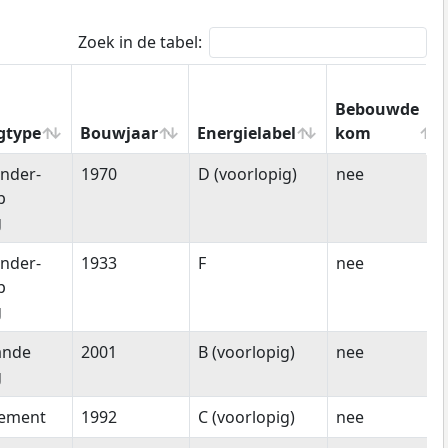
Zoek in de tabel:
Bebouwde
gtype
Bouwjaar
Energielabel
kom
gtype
Bouwjaar
Energielabel
Bebouwde
nder-
1970
D (voorlopig)
nee
kom
p
g
nder-
1933
F
nee
p
g
ande
2001
B (voorlopig)
nee
g
tement
1992
C (voorlopig)
nee