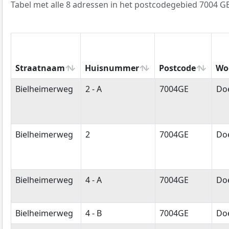
Tabel met alle 8 adressen in het postcodegebied 7004 GE
Straatnaam
Huisnummer
Postcode
Wo
Straatnaam
Huisnummer
Postcode
Wo
Bielheimerweg
2 - A
7004GE
Do
Bielheimerweg
2
7004GE
Do
Bielheimerweg
4 - A
7004GE
Do
Bielheimerweg
4 - B
7004GE
Do