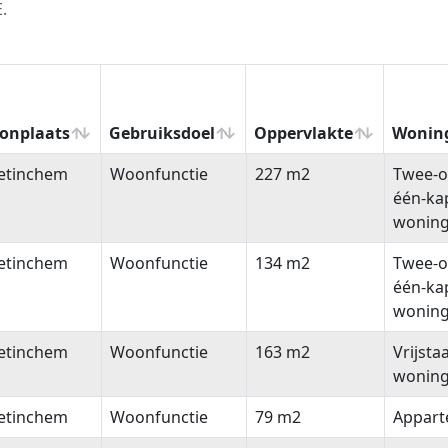
.
onplaats
Gebruiksdoel
Oppervlakte
Wonin
onplaats
Gebruiksdoel
Oppervlakte
Wonin
etinchem
Woonfunctie
227 m2
Twee-o
één-ka
wonin
etinchem
Woonfunctie
134 m2
Twee-o
één-ka
wonin
etinchem
Woonfunctie
163 m2
Vrijsta
wonin
etinchem
Woonfunctie
79 m2
Appar