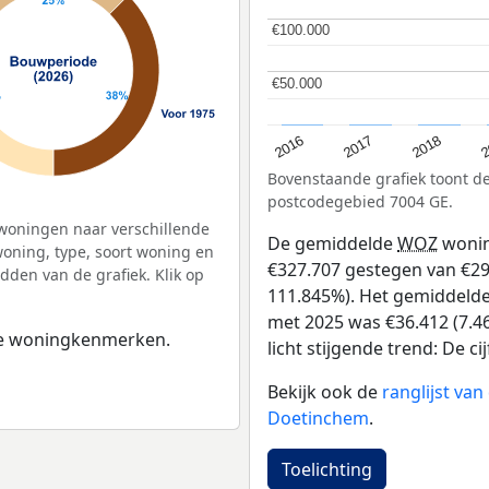
€100.000
€100.000
€50.000
€50.000
2
2016
2018
2017
Bovenstaande grafiek toont 
postcodegebied 7004 GE.
woningen naar verschillende
De gemiddelde
WOZ
wonin
ning, type, soort woning en
€327.707 gestegen van €293
dden van de grafiek. Klik op
111.845%). Het gemiddelde 
met 2025 was €36.412 (7.46
 de woningkenmerken.
licht stijgende trend: De c
Bekijk ook de
ranglijst va
Doetinchem
.
Toelichting