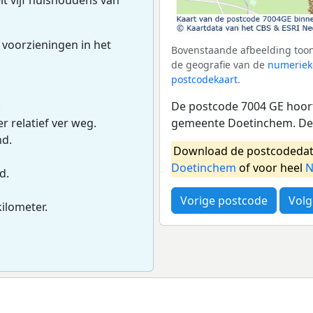
 voorzieningen in het
Bovenstaande afbeelding toon
de geografie van de
numeriek
postcodekaart
.
De postcode 7004 GE hoort
.
gemeente Doetinchem. Dez
r relatief ver weg.
nd.
Download de postcodedat
Doetinchem
of voor heel
N
d.
Vorige postcode
Volg
kilometer.