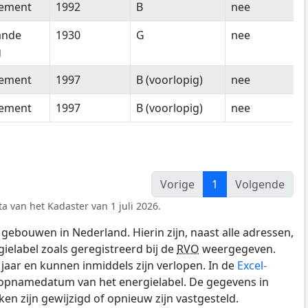
tement
1992
B
nee
ande
1930
G
nee
g
tement
1997
B (voorlopig)
nee
tement
1997
B (voorlopig)
nee
Vorige
1
Volgende
a van het Kadaster van 1 juli 2026.
gebouwen in Nederland. Hierin zijn, naast alle adressen,
gielabel zoals geregistreerd bij de
RVO
weergegeven.
0 jaar en kunnen inmiddels zijn verlopen. In de
Excel-
 opnamedatum van het energielabel. De gegevens in
n zijn gewijzigd of opnieuw zijn vastgesteld.