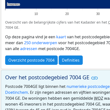
Inwoners
Inwoners
10
20
30
Overzicht van de belangrijkste cijfers van het Kadaster en het
7004 GE.
Op deze pagina vind je een
kaart
van het postcodegebied
meer dan
250 onderwerpen
voor het postcodegebied 70
van alle
adressen
met postcode 7004GE.
Overzicht postcode 7004
Definities
Over het postcodegebied 7004 GE
Postcode 7004GE ligt binnen het
numerieke postcodege
Doetinchem
. Er zijn negen adressen en vijftien woning
7004 GE. De woningen hebben een gemiddelde
WOZ
waa
wonen 45 inwoners in het postcodegebied 7004 GE, waa
(33%) tussen de 45 en 65 jaar oud is. Postcode 7004GE te