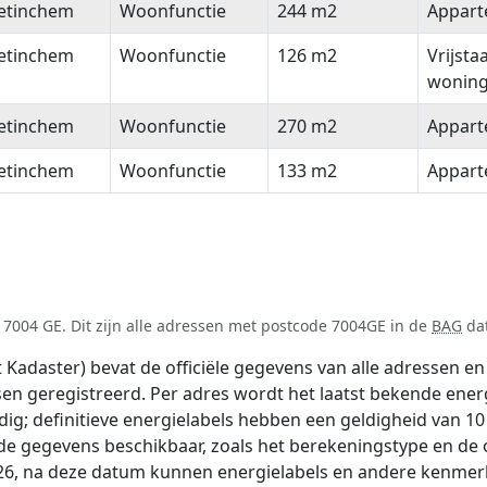
etinchem
Woonfunctie
244 m2
Appar
etinchem
Woonfunctie
126 m2
Vrijsta
wonin
etinchem
Woonfunctie
270 m2
Appar
etinchem
Woonfunctie
133 m2
Appar
7004 GE. Dit zijn alle adressen met postcode 7004GE in de
BAG
dat
adaster) bevat de officiële gegevens van alle adressen en 
tsen geregistreerd. Per adres wordt het laatst bekende ener
ldig; definitieve energielabels hebben een geldigheid van 1
nde gegevens beschikbaar, zoals het berekeningstype en de
026, na deze datum kunnen energielabels en andere kenmerke