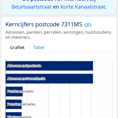
Beurtvaartstraat
en
Korte Kanaalstraat
.
Kerncijfers postcode 7311MS
Adressen, panden, percelen, woningen, huishoudens
en inwoners.
Grafiek
Tabel
Adressen met postcode
Adressen met postcode
Adressen met woonfunctie
Adressen met woonfunctie
Panden met adres
Panden met adres
Percelen met adres
Percelen met adres
Woningvoorraad
Woningvoorraad