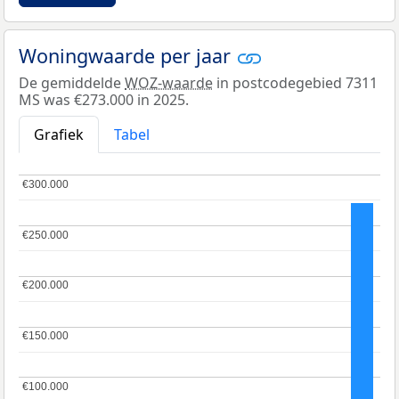
Woningwaarde per jaar
De gemiddelde
WOZ-waarde
in postcodegebied 7311
MS was €273.000 in 2025.
Grafiek
Tabel
€300.000
€300.000
€250.000
€250.000
€200.000
€200.000
€150.000
€150.000
€100.000
€100.000