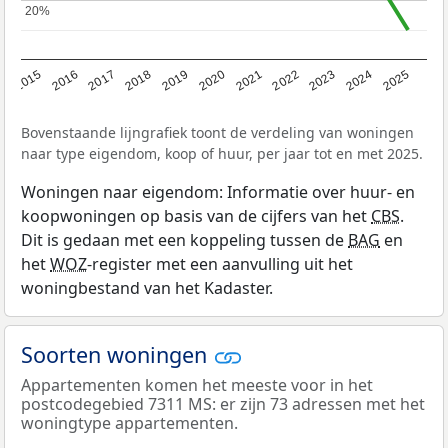
20%
20%
2019
2022
2025
2017
2020
2023
2015
2018
2021
2024
2016
Bovenstaande lijngrafiek toont de verdeling van woningen
naar type eigendom, koop of huur, per jaar tot en met 2025.
Woningen naar eigendom: Informatie over huur- en
koopwoningen op basis van de cijfers van het
CBS
.
Dit is gedaan met een koppeling tussen de
BAG
en
het
WOZ
-register met een aanvulling uit het
woningbestand van het Kadaster.
Soorten woningen
Appartementen komen het meeste voor in het
postcodegebied 7311 MS: er zijn 73 adressen met het
woningtype appartementen.