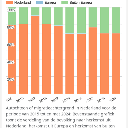
Nederland
Europa
Buiten Europa
100%
100%
80%
80%
60%
60%
40%
40%
20%
20%
2015
2016
2017
2018
2019
2020
2021
2022
2023
2024
Autochtoon of migratieachtergrond in Nederland voor de
periode van 2015 tot en met 2024: Bovenstaande grafiek
toont de verdeling van de bevolking naar herkomst uit
Nederland, herkomst uit Europa en herkomst van buiten