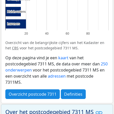
Huishoudens
Huishoudens
Inwoners
Inwoners
20
40
60
80
Overzicht van de belangrijkste cijfers van het Kadaster en
het
CBS
voor het postcodegebied 7311 MS.
Op deze pagina vind je een
kaart
van het
postcodegebied 7311 MS, de data over meer dan
250
onderwerpen
voor het postcodegebied 7311 MS en
een overzicht van alle
adressen
met postcode
7311MS.
Overzicht postcode 7311
Definities
Over het postcodegebied 7311 MS