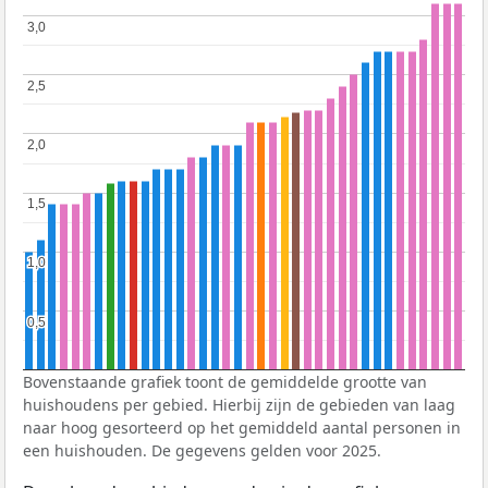
3,0
3,0
2,5
2,5
2,0
2,0
1,5
1,5
1,0
1,0
0,5
0,5
Bovenstaande grafiek toont de gemiddelde grootte van
huishoudens per gebied. Hierbij zijn de gebieden van laag
naar hoog gesorteerd op het gemiddeld aantal personen in
een huishouden. De gegevens gelden voor 2025.