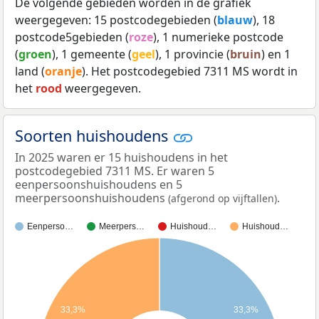
De volgende gebieden worden in de grafiek
weergegeven: 15 postcodegebieden (
blauw
), 18
postcode5gebieden (
roze
), 1 numerieke postcode
(
groen
), 1 gemeente (
geel
), 1 provincie (
bruin
) en 1
land (
oranje
). Het postcodegebied 7311 MS wordt in
het
rood
weergegeven.
Soorten huishoudens
In 2025 waren er 15 huishoudens in het
postcodegebied 7311 MS. Er waren 5
eenpersoonshuishoudens en 5
meerpersoonshuishoudens
.
(afgerond op vijftallen)
Eenperso…
Meerpers…
Huishoud…
Huishoud…
33,3%
33,3%