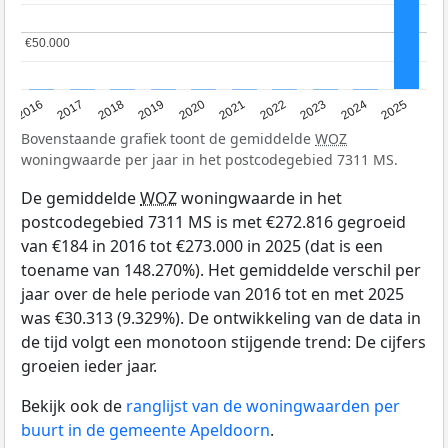
€50.000
€50.000
2016
2017
2018
2019
2020
2021
2022
2023
2024
2025
Bovenstaande grafiek toont de gemiddelde
WOZ
woningwaarde per jaar in het postcodegebied 7311 MS.
De gemiddelde
WOZ
woningwaarde in het
postcodegebied 7311 MS is met €272.816 gegroeid
van €184 in 2016 tot €273.000 in 2025 (dat is een
toename van 148.270%). Het gemiddelde verschil per
jaar over de hele periode van 2016 tot en met 2025
was €30.313 (9.329%). De ontwikkeling van de data in
de tijd volgt een monotoon stijgende trend: De cijfers
groeien ieder jaar.
Bekijk ook de
ranglijst van de woningwaarden per
buurt in de gemeente Apeldoorn
.