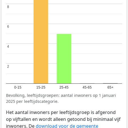
8
8
6
6
4
4
2
2
0-15
15-25
25-45
45-65
65+
Bevolking, leeftijdsgroepen: aantal inwoners op 1 januari
2025 per leeftijdscategorie.
Het aantal inwoners per leeftijdsgroep is afgerond
op vijftallen en wordt alleen getoond bij minimaal vijf
inwoners. De
download voor de gemeente