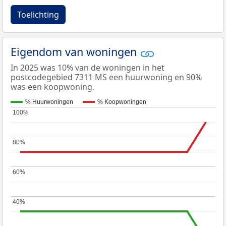
Toelichting
Eigendom van woningen
In 2025 was 10% van de woningen in het
postcodegebied 7311 MS een huurwoning en 90%
was een koopwoning.
% Huurwoningen
% Koopwoningen
100%
100%
80%
80%
60%
60%
40%
40%