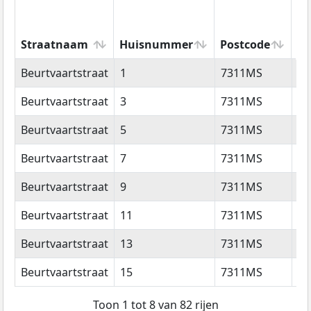
Straatnaam
Huisnummer
Postcode
Wo
Straatnaam
Huisnummer
Postcode
W
Beurtvaartstraat
1
7311MS
Ap
Beurtvaartstraat
3
7311MS
Ap
Beurtvaartstraat
5
7311MS
Ap
Beurtvaartstraat
7
7311MS
Ap
Beurtvaartstraat
9
7311MS
Ap
Beurtvaartstraat
11
7311MS
Ap
Beurtvaartstraat
13
7311MS
Ap
Beurtvaartstraat
15
7311MS
Ap
Toon 1 tot 8 van 82 rijen