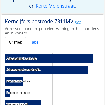
en
Korte Molenstraat
.
Kerncijfers postcode 7311MV
Adressen, panden, percelen, woningen, huishoudens
en inwoners.
Grafiek
Tabel
Adressen met postcode
Adressen met postcode
Adressen met woonfunctie
Adressen met woonfunctie
Panden met adres
Panden met adres
Percelen met adres
Percelen met adres
Woningvoorraad
Woningvoorraad