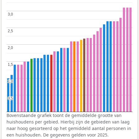
3,0
3,0
2,5
2,5
2,0
2,0
1,5
1,5
1,0
1,0
0,5
0,5
Bovenstaande grafiek toont de gemiddelde grootte van
huishoudens per gebied. Hierbij zijn de gebieden van laag
naar hoog gesorteerd op het gemiddeld aantal personen in
een huishouden. De gegevens gelden voor 2025.