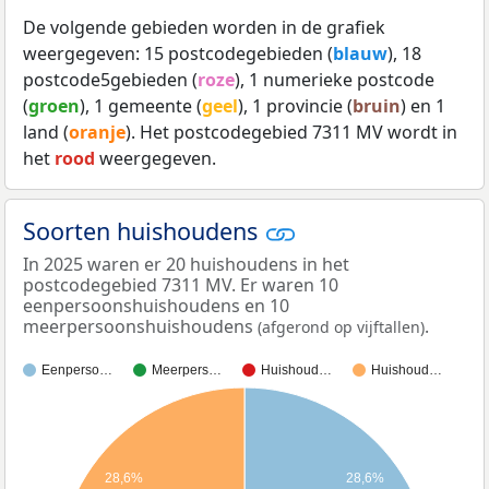
De volgende gebieden worden in de grafiek
weergegeven: 15 postcodegebieden (
blauw
), 18
postcode5gebieden (
roze
), 1 numerieke postcode
(
groen
), 1 gemeente (
geel
), 1 provincie (
bruin
) en 1
land (
oranje
). Het postcodegebied 7311 MV wordt in
het
rood
weergegeven.
Soorten huishoudens
In 2025 waren er 20 huishoudens in het
postcodegebied 7311 MV. Er waren 10
eenpersoonshuishoudens en 10
meerpersoonshuishoudens
.
(afgerond op vijftallen)
Eenperso…
Meerpers…
Huishoud…
Huishoud…
28,6%
28,6%