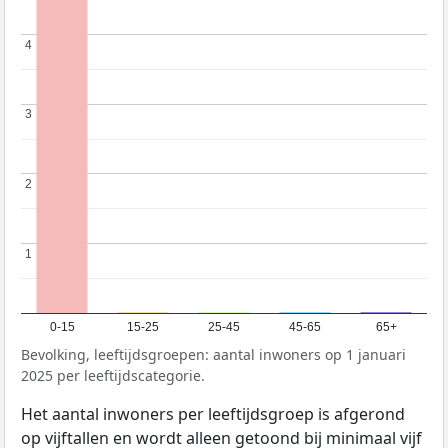
4
4
3
3
2
2
1
1
0-15
15-25
25-45
45-65
65+
Bevolking, leeftijdsgroepen: aantal inwoners op 1 januari
2025 per leeftijdscategorie.
Het aantal inwoners per leeftijdsgroep is afgerond
op vijftallen en wordt alleen getoond bij minimaal vijf