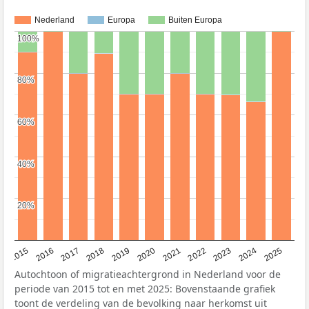
Nederland
Europa
Buiten Europa
100%
100%
80%
80%
60%
60%
40%
40%
20%
20%
2019
2022
2017
2025
2020
2015
2023
2018
2021
2016
2024
Autochtoon of migratieachtergrond in Nederland voor de
periode van 2015 tot en met 2025: Bovenstaande grafiek
toont de verdeling van de bevolking naar herkomst uit