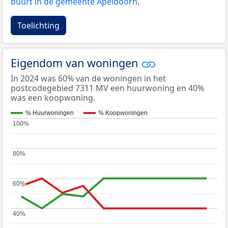
buurt in de gemeente Apeldoorn
.
Toelichting
Eigendom van woningen
In 2024 was 60% van de woningen in het
postcodegebied 7311 MV een huurwoning en 40%
was een koopwoning.
% Huurwoningen
% Koopwoningen
100%
100%
80%
80%
60%
60%
40%
40%