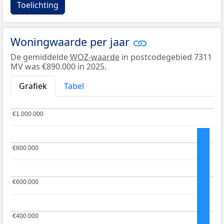
Toelichting
Woningwaarde per jaar
De gemiddelde
WOZ-waarde
in postcodegebied 7311
MV was €890.000 in 2025.
Grafiek
Tabel
€1.000.000
€1.000.000
€800.000
€800.000
€600.000
€600.000
€400.000
€400.000