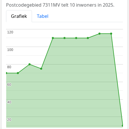
Postcodegebied 7311MV telt 10 inwoners in 2025.
Grafiek
Tabel
120
120
100
100
80
80
60
60
40
40
20
20