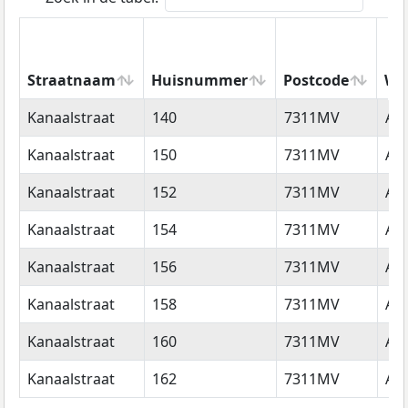
Straatnaam
Huisnummer
Postcode
Wo
Straatnaam
Huisnummer
Postcode
Wo
Kanaalstraat
140
7311MV
Ap
Kanaalstraat
150
7311MV
Ap
Kanaalstraat
152
7311MV
Ap
Kanaalstraat
154
7311MV
Ap
Kanaalstraat
156
7311MV
Ap
Kanaalstraat
158
7311MV
Ap
Kanaalstraat
160
7311MV
Ap
Kanaalstraat
162
7311MV
Ap