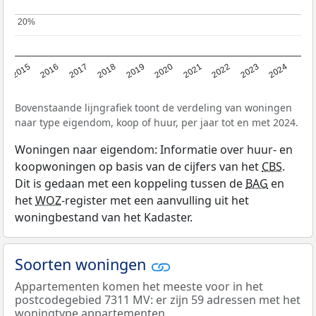
20%
20%
2015
2016
2017
2018
2019
2020
2021
2022
2023
2024
Bovenstaande lijngrafiek toont de verdeling van woningen
naar type eigendom, koop of huur, per jaar tot en met 2024.
Woningen naar eigendom: Informatie over huur- en
koopwoningen op basis van de cijfers van het
CBS
.
Dit is gedaan met een koppeling tussen de
BAG
en
het
WOZ
-register met een aanvulling uit het
woningbestand van het Kadaster.
Soorten woningen
Appartementen komen het meeste voor in het
postcodegebied 7311 MV: er zijn 59 adressen met het
woningtype appartementen.