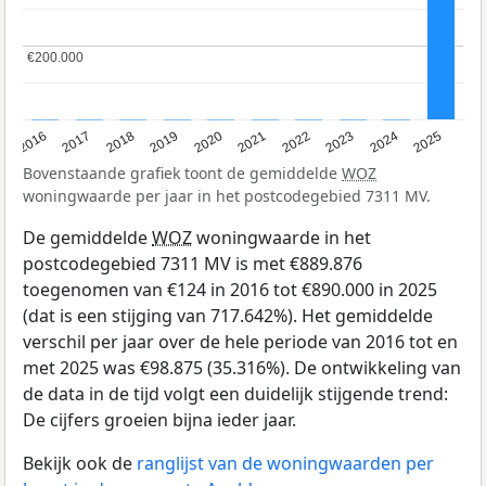
€200.000
€200.000
2016
2017
2018
2019
2020
2021
2022
2023
2024
2025
Bovenstaande grafiek toont de gemiddelde
WOZ
woningwaarde per jaar in het postcodegebied 7311 MV.
De gemiddelde
WOZ
woningwaarde in het
postcodegebied 7311 MV is met €889.876
toegenomen van €124 in 2016 tot €890.000 in 2025
(dat is een stijging van 717.642%). Het gemiddelde
verschil per jaar over de hele periode van 2016 tot en
met 2025 was €98.875 (35.316%). De ontwikkeling van
de data in de tijd volgt een duidelijk stijgende trend:
De cijfers groeien bijna ieder jaar.
Bekijk ook de
ranglijst van de woningwaarden per