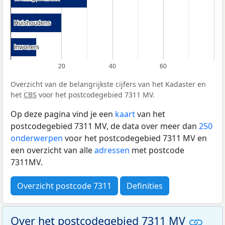
Huishoudens
Huishoudens
Inwoners
Inwoners
20
40
60
Overzicht van de belangrijkste cijfers van het Kadaster en
het
CBS
voor het postcodegebied 7311 MV.
Op deze pagina vind je een
kaart
van het
postcodegebied 7311 MV, de data over meer dan
250
onderwerpen
voor het postcodegebied 7311 MV en
een overzicht van alle
adressen
met postcode
7311MV.
Overzicht postcode 7311
Definities
Over het postcodegebied 7311 MV