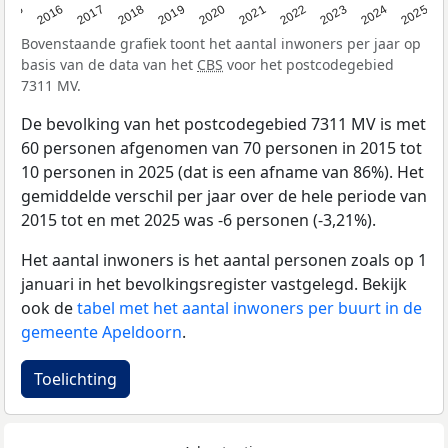
2015
2016
2017
2018
2019
2020
2021
2022
2023
2024
2025
Bovenstaande grafiek toont het aantal inwoners per jaar op
basis van de data van het
CBS
voor het postcodegebied
7311 MV.
De bevolking van het postcodegebied 7311 MV is met
60 personen afgenomen van 70 personen in 2015 tot
10 personen in 2025 (dat is een afname van 86%). Het
gemiddelde verschil per jaar over de hele periode van
2015 tot en met 2025 was -6 personen (-3,21%).
Het aantal inwoners is het aantal personen zoals op 1
januari in het bevolkingsregister vastgelegd. Bekijk
ook de
tabel met het aantal inwoners per buurt in de
gemeente Apeldoorn
.
Toelichting