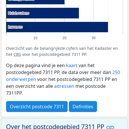
Huishoudens
Huishoudens
Inwoners
Inwoners
10
20
30
Overzicht van de belangrijkste cijfers van het Kadaster en
het
CBS
voor het postcodegebied 7311 PP.
Op deze pagina vind je een
kaart
van het
postcodegebied 7311 PP, de data over meer dan
250
onderwerpen
voor het postcodegebied 7311 PP en
een overzicht van alle
adressen
met postcode
7311PP.
Overzicht postcode 7311
Definities
Over het postcodegebied 7311 PP