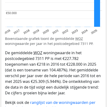
€50.000
€50.000
2016
2017
2018
2019
2020
2021
2022
2023
2024
2025
Bovenstaande grafiek toont de gemiddelde
WOZ
woningwaarde per jaar in het postcodegebied 7311 PP.
De gemiddelde
WOZ
woningwaarde in het
postcodegebied 7311 PP is met €227.782
toegenomen van €218 in 2016 tot €228.000 in 2025
(dat is een toename van 104.487%). Het gemiddelde
verschil per jaar over de hele periode van 2016 tot en
met 2025 was €25.309 (5.944%). De ontwikkeling van
de data in de tijd volgt een duidelijk stijgende trend:
De cijfers groeien bijna ieder jaar.
Bekijk ook de
ranglijst van de woningwaarden per