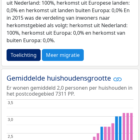
uit Nederland: 100%, herkomst uit Europese landen:
0,0% en herkomst uit landen buiten Europa: 0,0% En
in 2015 was de verdeling van inwoners naar
herkomstgebied als volgt: herkomst uit Nederland:
100%, herkomst uit Europa: 0,0% en herkomst van
buiten Europa: 0,0%.
Toelichting
Meer migratie
Gemiddelde huishoudensgrootte
Er wonen gemiddeld 2,0 personen per huishouden in
het postcodegebied 7311 PP.
3,5
3,5
3,0
3,0
2,5
2,5