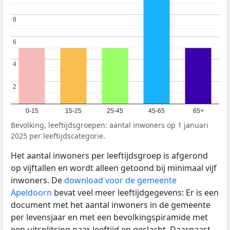
8
8
6
6
4
4
2
2
0-15
15-25
25-45
45-65
65+
Bevolking, leeftijdsgroepen: aantal inwoners op 1 januari
2025 per leeftijdscategorie.
Het aantal inwoners per leeftijdsgroep is afgerond
op vijftallen en wordt alleen getoond bij minimaal vijf
inwoners. De
download voor de gemeente
Apeldoorn
bevat veel meer leeftijdgegevens: Er is een
document met het aantal inwoners in de gemeente
per levensjaar en met een bevolkingspiramide met
een uitsplitsing naar leeftijd en geslacht. Daarnaast