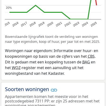
20%
20%
2019
2022
2025
2017
2020
2023
2015
2018
2021
2024
2016
Bovenstaande lijngrafiek toont de verdeling van woningen
naar type eigendom, koop of huur, per jaar tot en met 2025.
Woningen naar eigendom: Informatie over huur- en
koopwoningen op basis van de cijfers van het
CBS
.
Dit is gedaan met een koppeling tussen de
BAG
en
het
WOZ
-register met een aanvulling uit het
woningbestand van het Kadaster.
Soorten woningen
Appartementen komen het meeste voor in het
postcodegebied 7311 PP: er zijn 25 adressen met het
woningtype appartementen.