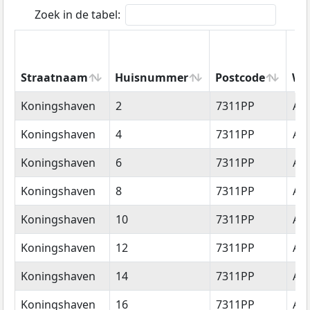
Zoek in de tabel:
Straatnaam
Huisnummer
Postcode
Wo
Straatnaam
Huisnummer
Postcode
Wo
Koningshaven
2
7311PP
Ap
Koningshaven
4
7311PP
Ap
Koningshaven
6
7311PP
Ap
Koningshaven
8
7311PP
Ap
Koningshaven
10
7311PP
Ap
Koningshaven
12
7311PP
Ap
Koningshaven
14
7311PP
Ap
Koningshaven
16
7311PP
Ap