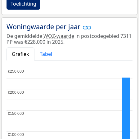
Toelichting
Woningwaarde per jaar
De gemiddelde
WOZ-waarde
in postcodegebied 7311
PP was €228.000 in 2025.
Grafiek
Tabel
€250.000
€250.000
€200.000
€200.000
€150.000
€150.000
€100.000
€100.000