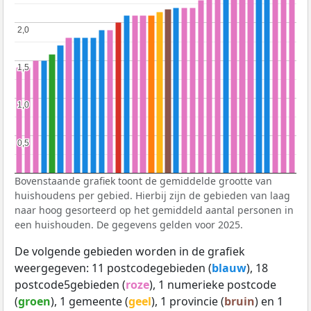
2,0
2,0
1,5
1,5
1,0
1,0
0,5
0,5
Bovenstaande grafiek toont de gemiddelde grootte van
huishoudens per gebied. Hierbij zijn de gebieden van laag
naar hoog gesorteerd op het gemiddeld aantal personen in
een huishouden. De gegevens gelden voor 2025.
De volgende gebieden worden in de grafiek
weergegeven: 11 postcodegebieden (
blauw
), 18
postcode5gebieden (
roze
), 1 numerieke postcode
(
groen
), 1 gemeente (
geel
), 1 provincie (
bruin
) en 1