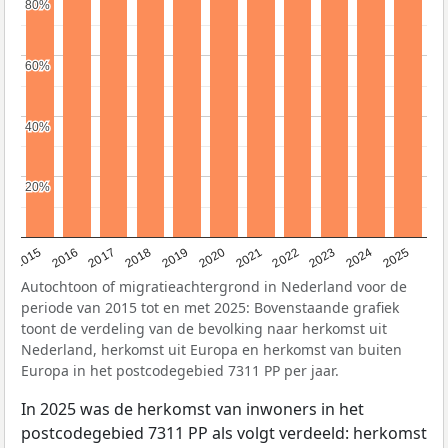
80%
80%
60%
60%
40%
40%
20%
20%
2019
2022
2017
2025
2020
2015
2023
2018
2021
2016
2024
Autochtoon of migratieachtergrond in Nederland voor de
periode van 2015 tot en met 2025: Bovenstaande grafiek
toont de verdeling van de bevolking naar herkomst uit
Nederland, herkomst uit Europa en herkomst van buiten
Europa in het postcodegebied 7311 PP per jaar.
In 2025 was de herkomst van inwoners in het
postcodegebied 7311 PP als volgt verdeeld: herkomst