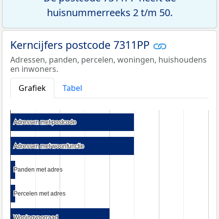
huisnummerreeks 2 t/m 50.
Kerncijfers postcode 7311PP
Adressen, panden, percelen, woningen, huishoudens
en inwoners.
Grafiek
Tabel
Adressen met postcode
Adressen met postcode
Adressen met woonfunctie
Adressen met woonfunctie
Panden met adres
Panden met adres
Percelen met adres
Percelen met adres
Woningvoorraad
Woningvoorraad