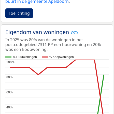
buurt in de gemeente Apeldoorn
.
Toelichting
Eigendom van woningen
In 2025 was 80% van de woningen in het
postcodegebied 7311 PP een huurwoning en 20%
was een koopwoning.
% Huurwoningen
% Koopwoningen
100%
100%
80%
80%
60%
60%
40%
40%