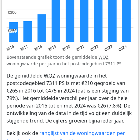
€300
€300
€250
€250
2016
2017
2018
2019
2020
2021
2022
2023
2024
Bovenstaande grafiek toont de gemiddelde
WOZ
woningwaarde per jaar in het postcodegebied 7311 PS.
De gemiddelde
WOZ
woningwaarde in het
postcodegebied 7311 PS is met €210 gegroeid van
€265 in 2016 tot €475 in 2024 (dat is een stijging van
79%). Het gemiddelde verschil per jaar over de hele
periode van 2016 tot en met 2024 was €26 (7,8%). De
ontwikkeling van de data in de tijd volgt een duidelijk
stijgende trend: De cijfers groeien bijna ieder jaar.
Bekijk ook de
ranglijst van de woningwaarden per