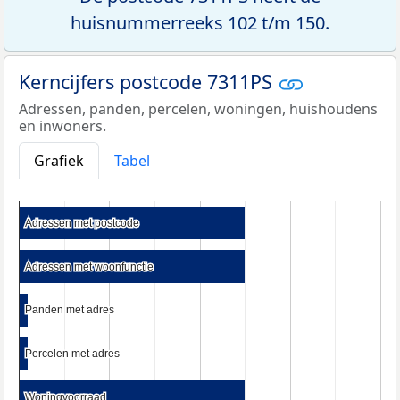
huisnummerreeks 102 t/m 150.
Kerncijfers postcode 7311PS
Adressen, panden, percelen, woningen, huishoudens
en inwoners.
Grafiek
Tabel
Adressen met postcode
Adressen met postcode
Adressen met woonfunctie
Adressen met woonfunctie
Panden met adres
Panden met adres
Percelen met adres
Percelen met adres
Woningvoorraad
Woningvoorraad