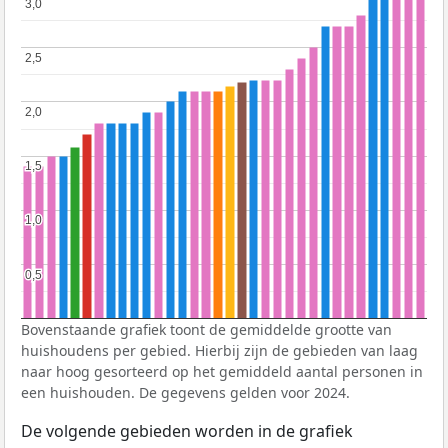
3,0
3,0
2,5
2,5
2,0
2,0
1,5
1,5
1,0
1,0
0,5
0,5
Bovenstaande grafiek toont de gemiddelde grootte van
huishoudens per gebied. Hierbij zijn de gebieden van laag
naar hoog gesorteerd op het gemiddeld aantal personen in
een huishouden. De gegevens gelden voor 2024.
De volgende gebieden worden in de grafiek