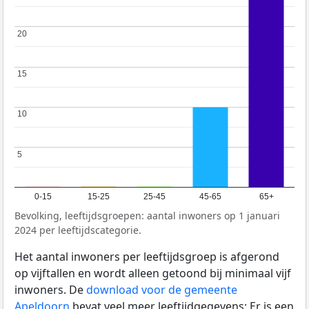
20
20
15
15
10
10
5
5
0-15
15-25
25-45
45-65
65+
Bevolking, leeftijdsgroepen: aantal inwoners op 1 januari
2024 per leeftijdscategorie.
Het aantal inwoners per leeftijdsgroep is afgerond
op vijftallen en wordt alleen getoond bij minimaal vijf
inwoners. De
download voor de gemeente
Apeldoorn
bevat veel meer leeftijdgegevens: Er is een