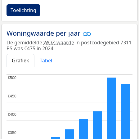
Toelichting
Woningwaarde per jaar
De gemiddelde
WOZ-waarde
in postcodegebied 7311
PS was €475 in 2024.
Grafiek
Tabel
€500
€500
€450
€450
€400
€400
€350
€350