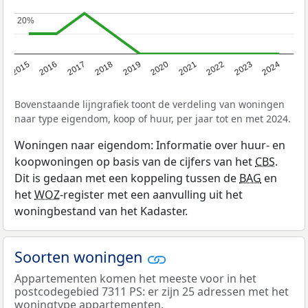
20%
20%
2015
2016
2017
2018
2019
2020
2021
2022
2023
2024
Bovenstaande lijngrafiek toont de verdeling van woningen
naar type eigendom, koop of huur, per jaar tot en met 2024.
Woningen naar eigendom: Informatie over huur- en
koopwoningen op basis van de cijfers van het
CBS
.
Dit is gedaan met een koppeling tussen de
BAG
en
het
WOZ
-register met een aanvulling uit het
woningbestand van het Kadaster.
Soorten woningen
Appartementen komen het meeste voor in het
postcodegebied 7311 PS: er zijn 25 adressen met het
woningtype appartementen.