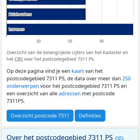
Huishoudens
Huishoudens
Inwoners
Inwoners
10
20
30
Overzicht van de belangrijkste cijfers van het Kadaster en
het
CBS
voor het postcodegebied 7311 PS.
Op deze pagina vind je een
kaart
van het
postcodegebied 7311 PS, de data over meer dan
250
onderwerpen
voor het postcodegebied 7311 PS en
een overzicht van alle
adressen
met postcode
7311PS.
Overzicht postcode 7311
Definities
Over het postcodegebied 7311 PS