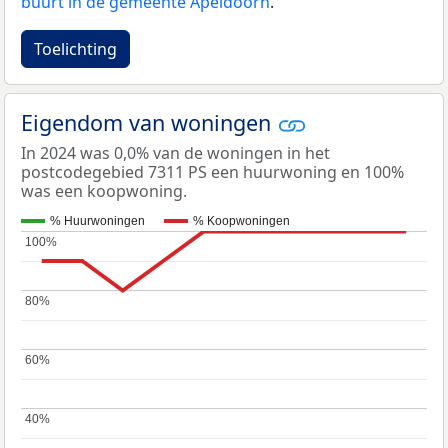
buurt in de gemeente Apeldoorn
.
Toelichting
Eigendom van woningen
In 2024 was 0,0% van de woningen in het
postcodegebied 7311 PS een huurwoning en 100%
was een koopwoning.
% Huurwoningen
% Koopwoningen
100%
100%
80%
80%
60%
60%
40%
40%