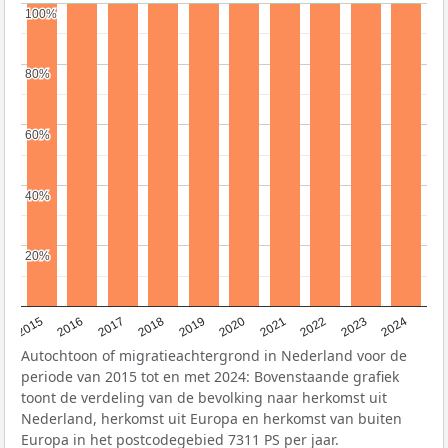
100%
100%
80%
80%
60%
60%
40%
40%
20%
20%
2015
2016
2017
2018
2019
2020
2021
2022
2023
2024
Autochtoon of migratieachtergrond in Nederland voor de
periode van 2015 tot en met 2024: Bovenstaande grafiek
toont de verdeling van de bevolking naar herkomst uit
Nederland, herkomst uit Europa en herkomst van buiten
Europa in het postcodegebied 7311 PS per jaar.