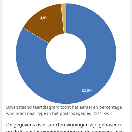
14,8%
83,6%
Bovenstaand taartdiagram toont het aantal en percentage
woningen naar type in het postcodegebied 7311 XV.
De gegevens over soorten woningen zijn gebaseerd
op de Kadaster woningtypering en de gegevens over