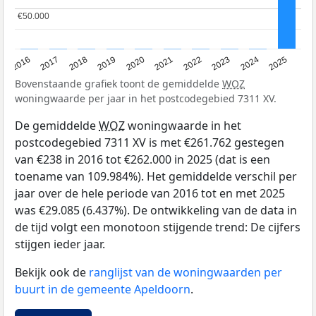
€50.000
€50.000
2016
2017
2018
2019
2020
2021
2022
2023
2024
2025
Bovenstaande grafiek toont de gemiddelde
WOZ
woningwaarde per jaar in het postcodegebied 7311 XV.
De gemiddelde
WOZ
woningwaarde in het
postcodegebied 7311 XV is met €261.762 gestegen
van €238 in 2016 tot €262.000 in 2025 (dat is een
toename van 109.984%). Het gemiddelde verschil per
jaar over de hele periode van 2016 tot en met 2025
was €29.085 (6.437%). De ontwikkeling van de data in
de tijd volgt een monotoon stijgende trend: De cijfers
stijgen ieder jaar.
Bekijk ook de
ranglijst van de woningwaarden per
buurt in de gemeente Apeldoorn
.