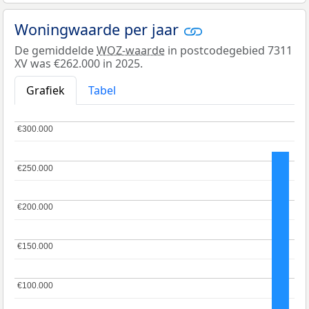
Woningwaarde per jaar
De gemiddelde
WOZ-waarde
in postcodegebied 7311
XV was €262.000 in 2025.
Grafiek
Tabel
€300.000
€300.000
€250.000
€250.000
€200.000
€200.000
€150.000
€150.000
€100.000
€100.000