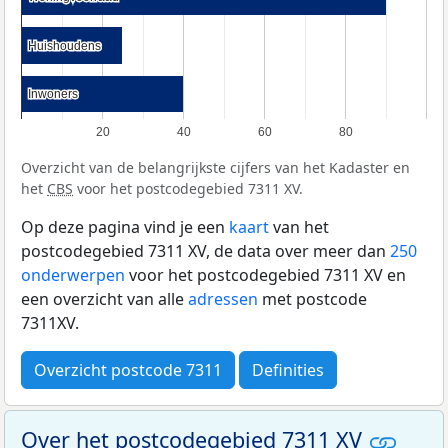
Huishoudens
Huishoudens
Inwoners
Inwoners
20
40
60
80
Overzicht van de belangrijkste cijfers van het Kadaster en
het
CBS
voor het postcodegebied 7311 XV.
Op deze pagina vind je een
kaart
van het
postcodegebied 7311 XV, de data over meer dan
250
onderwerpen
voor het postcodegebied 7311 XV en
een overzicht van alle
adressen
met postcode
7311XV.
Overzicht postcode 7311
Definities
Over het postcodegebied 7311 XV