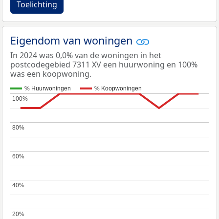
Toelichting
Eigendom van woningen
In 2024 was 0,0% van de woningen in het
postcodegebied 7311 XV een huurwoning en 100%
was een koopwoning.
% Huurwoningen
% Koopwoningen
100%
100%
80%
80%
60%
60%
40%
40%
20%
20%