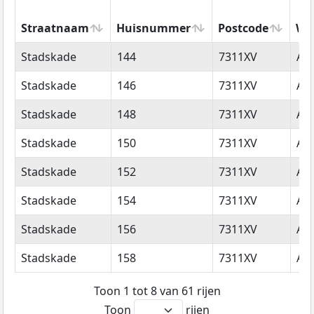
Straatnaam
Huisnummer
Postcode
Wo
Straatnaam
Huisnummer
Postcode
Wo
Stadskade
144
7311XV
Ap
Stadskade
146
7311XV
Ap
Stadskade
148
7311XV
Ap
Stadskade
150
7311XV
Ap
Stadskade
152
7311XV
Ap
Stadskade
154
7311XV
Ap
Stadskade
156
7311XV
Ap
Stadskade
158
7311XV
Ap
Toon 1 tot 8 van 61 rijen
Toon
rijen