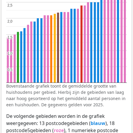
2,5
2,5
2,0
2,0
1,5
1,5
1,0
1,0
0,5
0,5
Bovenstaande grafiek toont de gemiddelde grootte van
huishoudens per gebied. Hierbij zijn de gebieden van laag
naar hoog gesorteerd op het gemiddeld aantal personen in
een huishouden. De gegevens gelden voor 2025.
De volgende gebieden worden in de grafiek
weergegeven: 13 postcodegebieden (
blauw
), 18
postcode5gebieden (
roze
), 1 numerieke postcode