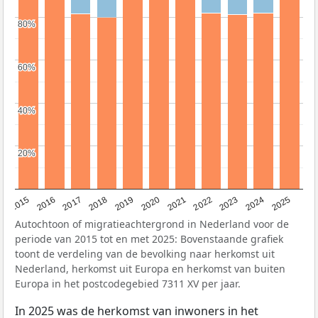
80%
80%
60%
60%
40%
40%
20%
20%
2019
2022
2017
2025
2020
2015
2023
2018
2021
2016
2024
Autochtoon of migratieachtergrond in Nederland voor de
periode van 2015 tot en met 2025: Bovenstaande grafiek
toont de verdeling van de bevolking naar herkomst uit
Nederland, herkomst uit Europa en herkomst van buiten
Europa in het postcodegebied 7311 XV per jaar.
In 2025 was de herkomst van inwoners in het