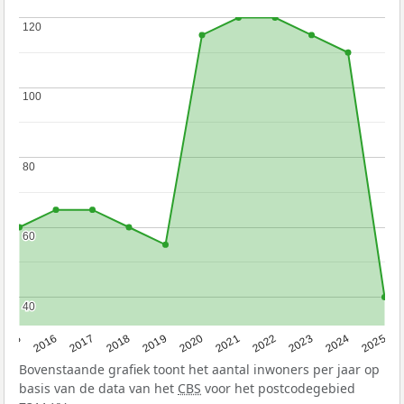
120
120
100
100
80
80
60
60
40
40
2015
2016
2017
2018
2019
2020
2021
2022
2023
2024
2025
Bovenstaande grafiek toont het aantal inwoners per jaar op
basis van de data van het
CBS
voor het postcodegebied