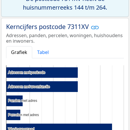
huisnummerreeks 144 t/m 264.
Kerncijfers postcode 7311XV
Adressen, panden, percelen, woningen, huishoudens
en inwoners.
Grafiek
Tabel
Adressen met postcode
Adressen met postcode
Adressen met woonfunctie
Adressen met woonfunctie
Panden met adres
Panden met adres
Percelen met adres
Percelen met adres
Woningvoorraad
Woningvoorraad