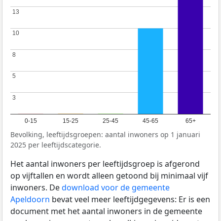
13
13
10
10
8
8
5
5
3
3
0-15
15-25
25-45
45-65
65+
Bevolking, leeftijdsgroepen: aantal inwoners op 1 januari
2025 per leeftijdscategorie.
Het aantal inwoners per leeftijdsgroep is afgerond
op vijftallen en wordt alleen getoond bij minimaal vijf
inwoners. De
download voor de gemeente
Apeldoorn
bevat veel meer leeftijdgegevens: Er is een
document met het aantal inwoners in de gemeente