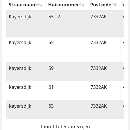
Straatnaam
Huisnummer
Postcode
Wo
Straatnaam
Huisnummer
Postcode
Wo
Kayersdijk
55 - 2
7332AK
Ap
Kayersdijk
55
7332AK
Ap
Kayersdijk
59
7332AK
Ap
Kayersdijk
61
7332AK
Ap
Kayersdijk
63
7332AK
Ap
Toon 1 tot 5 van 5 rijen