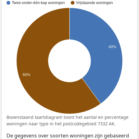
Twee-onder-één-kap woningen
Vrijstaande woningen
40%
60%
Bovenstaand taartdiagram toont het aantal en percentage
woningen naar type in het postcodegebied 7332 AK.
De gegevens over soorten woningen zijn gebaseerd