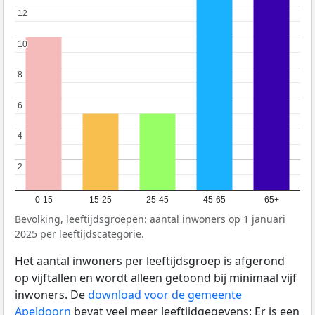
12
12
10
10
8
8
6
6
4
4
2
2
0-15
15-25
25-45
45-65
65+
Bevolking, leeftijdsgroepen: aantal inwoners op 1 januari
2025 per leeftijdscategorie.
Het aantal inwoners per leeftijdsgroep is afgerond
op vijftallen en wordt alleen getoond bij minimaal vijf
inwoners. De
download voor de gemeente
Apeldoorn
bevat veel meer leeftijdgegevens: Er is een