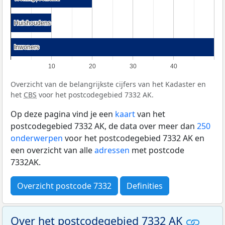
Huishoudens
Huishoudens
Inwoners
Inwoners
10
20
30
40
Overzicht van de belangrijkste cijfers van het Kadaster en
het
CBS
voor het postcodegebied 7332 AK.
Op deze pagina vind je een
kaart
van het
postcodegebied 7332 AK, de data over meer dan
250
onderwerpen
voor het postcodegebied 7332 AK en
een overzicht van alle
adressen
met postcode
7332AK.
Overzicht postcode 7332
Definities
Over het postcodegebied 7332 AK