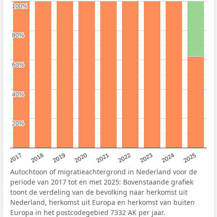
100%
100%
80%
80%
60%
60%
40%
40%
20%
20%
2017
2018
2019
2020
2021
2022
2023
2024
2025
Autochtoon of migratieachtergrond in Nederland voor de
periode van 2017 tot en met 2025: Bovenstaande grafiek
toont de verdeling van de bevolking naar herkomst uit
Nederland, herkomst uit Europa en herkomst van buiten
Europa in het postcodegebied 7332 AK per jaar.