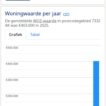
Woningwaarde per jaar
De gemiddelde
WOZ-waarde
in postcodegebied 7332
AK was €403.000 in 2025.
Grafiek
Tabel
€500.000
€500.000
€400.000
€400.000
€300.000
€300.000
€200.000
€200.000