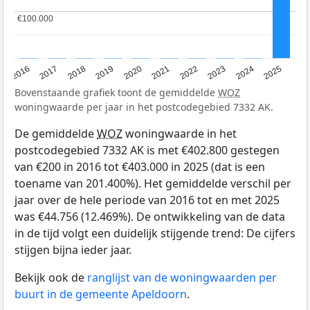
€100.000
€100.000
2016
2017
2018
2019
2020
2021
2022
2023
2024
2025
Bovenstaande grafiek toont de gemiddelde
WOZ
woningwaarde per jaar in het postcodegebied 7332 AK.
De gemiddelde
WOZ
woningwaarde in het
postcodegebied 7332 AK is met €402.800 gestegen
van €200 in 2016 tot €403.000 in 2025 (dat is een
toename van 201.400%). Het gemiddelde verschil per
jaar over de hele periode van 2016 tot en met 2025
was €44.756 (12.469%). De ontwikkeling van de data
in de tijd volgt een duidelijk stijgende trend: De cijfers
stijgen bijna ieder jaar.
Bekijk ook de
ranglijst van de woningwaarden per
buurt in de gemeente Apeldoorn
.