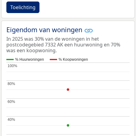
Toelichting
Eigendom van woningen
In 2025 was 30% van de woningen in het
postcodegebied 7332 AK een huurwoning en 70%
was een koopwoning.
% Huurwoningen
% Koopwoningen
100%
100%
80%
80%
60%
60%
40%
40%