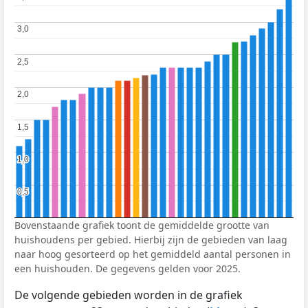
3,0
3,0
2,5
2,5
2,0
2,0
1,5
1,5
1,0
1,0
0,5
0,5
Bovenstaande grafiek toont de gemiddelde grootte van
huishoudens per gebied. Hierbij zijn de gebieden van laag
naar hoog gesorteerd op het gemiddeld aantal personen in
een huishouden. De gegevens gelden voor 2025.
De volgende gebieden worden in de grafiek