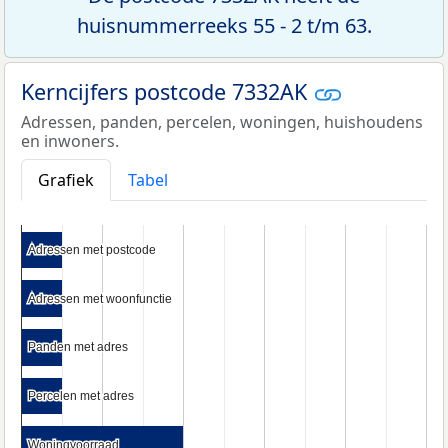
huisnummerreeks 55 - 2 t/m 63.
Kerncijfers postcode 7332AK
Adressen, panden, percelen, woningen, huishoudens
en inwoners.
Grafiek
Tabel
Adressen met postcode
Adressen met postcode
Adressen met woonfunctie
Adressen met woonfunctie
Panden met adres
Panden met adres
Percelen met adres
Percelen met adres
Woningvoorraad
Woningvoorraad