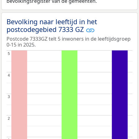
bevolkingsregister van de gemeenten.
Bevolking naar leeftijd in het
postcodegebied 7333 GZ
Postcode 7333GZ telt 5 inwoners in de leeftijdsgroep
0-15 in 2025.
5
5
4
4
3
3
2
2