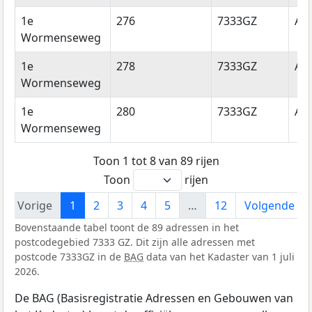
1e
276
7333GZ
Ap
Wormenseweg
1e
278
7333GZ
Ap
Wormenseweg
1e
280
7333GZ
Ap
Wormenseweg
Toon 1 tot 8 van 89 rijen
Toon
rijen
Vorige
1
2
3
4
5
…
12
Volgende
Bovenstaande tabel toont de 89 adressen in het
postcodegebied 7333 GZ. Dit zijn alle adressen met
postcode 7333GZ in de
BAG
data van het Kadaster van 1 juli
2026.
De BAG (Basisregistratie Adressen en Gebouwen van