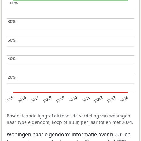
100%
100%
80%
80%
60%
60%
40%
40%
20%
20%
2015
2016
2017
2018
2019
2020
2021
2022
2023
2024
Bovenstaande lijngrafiek toont de verdeling van woningen
naar type eigendom, koop of huur, per jaar tot en met 2024.
Woningen naar eigendom: Informatie over huur- en