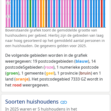
1,0
1,0
0,5
0,5
Bovenstaande grafiek toont de gemiddelde grootte van
huishoudens per gebied. Hierbij zijn de gebieden van laag
naar hoog gesorteerd op het gemiddeld aantal personen in
een huishouden. De gegevens gelden voor 2025.
De volgende gebieden worden in de grafiek
weergegeven: 19 postcodegebieden (
blauw
), 14
postcode5gebieden (
roze
), 1 numerieke postcode
(
groen
), 1 gemeente (
geel
), 1 provincie (
bruin
) en 1
land (
oranje
). Het postcodegebied 7333 GZ wordt in
het
rood
weergegeven.
Soorten huishoudens
In 2025 waren er 5 huishoudens in het