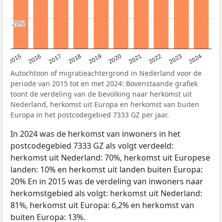
20%
20%
2015
2016
2017
2018
2019
2020
2021
2022
2023
2024
Autochtoon of migratieachtergrond in Nederland voor de
periode van 2015 tot en met 2024: Bovenstaande grafiek
toont de verdeling van de bevolking naar herkomst uit
Nederland, herkomst uit Europa en herkomst van buiten
Europa in het postcodegebied 7333 GZ per jaar.
In 2024 was de herkomst van inwoners in het
postcodegebied 7333 GZ als volgt verdeeld:
herkomst uit Nederland: 70%, herkomst uit Europese
landen: 10% en herkomst uit landen buiten Europa:
20% En in 2015 was de verdeling van inwoners naar
herkomstgebied als volgt: herkomst uit Nederland:
81%, herkomst uit Europa: 6,2% en herkomst van
buiten Europa: 13%.