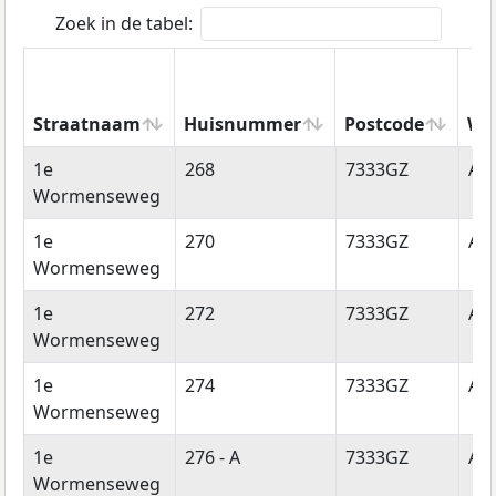
Zoek in de tabel:
Straatnaam
Huisnummer
Postcode
Wo
Straatnaam
Huisnummer
Postcode
Wo
1e
268
7333GZ
Ap
Wormenseweg
1e
270
7333GZ
Ap
Wormenseweg
1e
272
7333GZ
Ap
Wormenseweg
1e
274
7333GZ
Ap
Wormenseweg
1e
276 - A
7333GZ
Ap
Wormenseweg