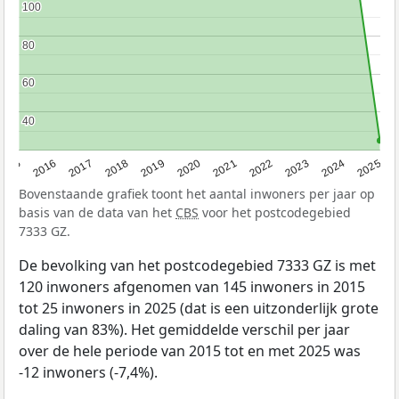
100
100
80
80
60
60
40
40
2015
2016
2017
2018
2019
2020
2021
2022
2023
2024
2025
Bovenstaande grafiek toont het aantal inwoners per jaar op
basis van de data van het
CBS
voor het postcodegebied
7333 GZ.
De bevolking van het postcodegebied 7333 GZ is met
120 inwoners afgenomen van 145 inwoners in 2015
tot 25 inwoners in 2025 (dat is een uitzonderlijk grote
daling van 83%). Het gemiddelde verschil per jaar
over de hele periode van 2015 tot en met 2025 was
-12 inwoners (-7,4%).