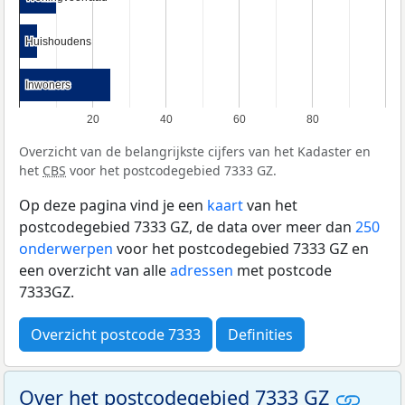
Huishoudens
Huishoudens
Inwoners
Inwoners
20
40
60
80
Overzicht van de belangrijkste cijfers van het Kadaster en
het
CBS
voor het postcodegebied 7333 GZ.
Op deze pagina vind je een
kaart
van het
postcodegebied 7333 GZ, de data over meer dan
250
onderwerpen
voor het postcodegebied 7333 GZ en
een overzicht van alle
adressen
met postcode
7333GZ.
Overzicht postcode 7333
Definities
Over het postcodegebied 7333 GZ