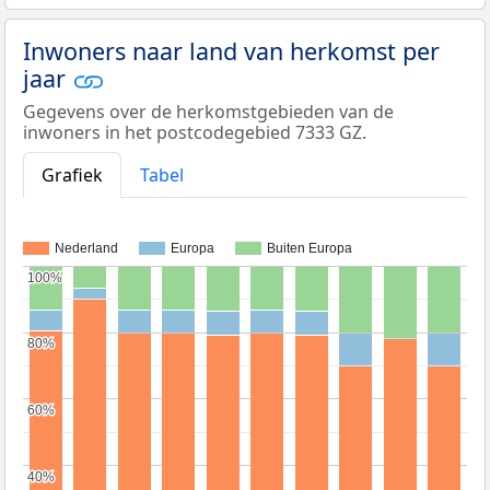
Inwoners naar land van herkomst per
jaar
Gegevens over de herkomstgebieden van de
inwoners in het postcodegebied 7333 GZ.
Grafiek
Tabel
Nederland
Europa
Buiten Europa
100%
100%
80%
80%
60%
60%
40%
40%