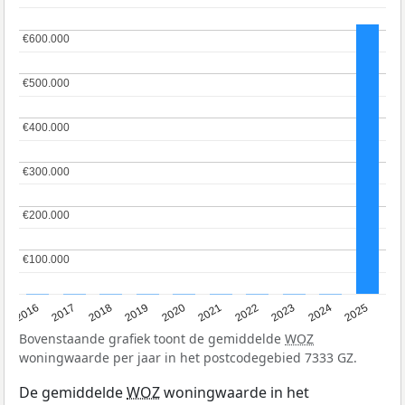
€600.000
€600.000
€500.000
€500.000
€400.000
€400.000
€300.000
€300.000
€200.000
€200.000
€100.000
€100.000
2016
2017
2018
2019
2020
2021
2022
2023
2024
2025
Bovenstaande grafiek toont de gemiddelde
WOZ
woningwaarde per jaar in het postcodegebied 7333 GZ.
De gemiddelde
WOZ
woningwaarde in het