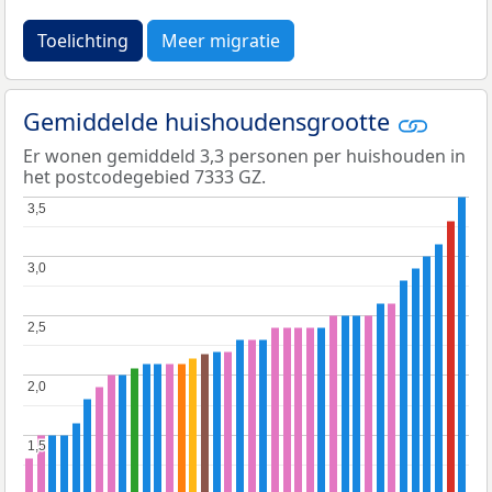
Toelichting
Meer migratie
Gemiddelde huishoudensgrootte
Er wonen gemiddeld 3,3 personen per huishouden in
het postcodegebied 7333 GZ.
3,5
3,5
3,0
3,0
2,5
2,5
2,0
2,0
1,5
1,5