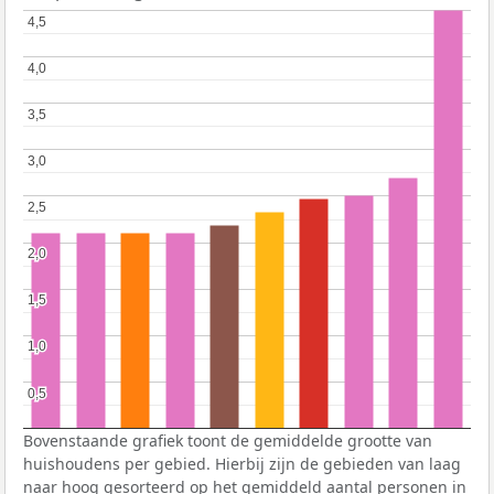
4,5
4,5
4,0
4,0
3,5
3,5
3,0
3,0
2,5
2,5
2,0
2,0
1,5
1,5
1,0
1,0
0,5
0,5
Bovenstaande grafiek toont de gemiddelde grootte van
huishoudens per gebied. Hierbij zijn de gebieden van laag
naar hoog gesorteerd op het gemiddeld aantal personen in