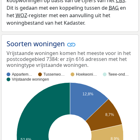
koopwoningen op basis van de cijfers van het
CBS
.
Dit is gedaan met een koppeling tussen de
BAG
en
het
WOZ
-register met een aanvulling uit het
woningbestand van het Kadaster.
Soorten woningen
Vrijstaande woningen komen het meeste voor in het
postcodegebied 7384: er zijn 616 adressen met het
woningtype vrijstaande woningen.
Appartem…
Tussenwo…
Hoekwoni…
Twee-ond…
Vrijstaande woningen
12,8%
8,7%
8,9%
52,6%