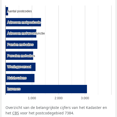
Aantal postcodes
Aantal postcodes
Adressen met postcode
Adressen met postcode
Adressen met woonfunctie
Adressen met woonfunctie
Panden met adres
Panden met adres
Percelen met adres
Percelen met adres
Woningvoorraad
Woningvoorraad
Huishoudens
Huishoudens
Inwoners
Inwoners
1.000
2.000
3.000
Overzicht van de belangrijkste cijfers van het Kadaster en
het
CBS
voor het postcodegebied 7384.