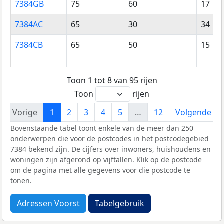
7384GB
75
60
17
7384AC
65
30
34
7384CB
65
50
15
Toon 1 tot 8 van 95 rijen
Toon
rijen
Vorige
1
2
3
4
5
…
12
Volgende
Bovenstaande tabel toont enkele van de meer dan 250
onderwerpen die voor de postcodes in het postcodegebied
7384 bekend zijn. De cijfers over inwoners, huishoudens en
woningen zijn afgerond op vijftallen. Klik op de postcode
om de pagina met alle gegevens voor die postcode te
tonen.
Adressen Voorst
Tabelgebruik