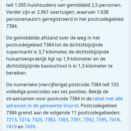
telt 1.095 huishoudens van gemiddeld 2,5 personen.
Verder zijn er 2.961 voertuigen, waarvan 1.638
personenauto’s geregistreerd in het postcodegebied
7384.
De gemiddelde afstand over de weg in het
postcodegebied 7384 tot de dichtstbijzijnde
supermarkt is 3,7 kilometer, de dichtstbijzijnde
huisartsenpraktijk ligt op 1,9 kilometer en de
dichtstbijzijnde basisschool is in 1,3 kilometer te
bereiken.
De numerieke (viercijferige) postcode 7384 telt 103
volledige postcodes van zes posities. Bekijk de
straatnamen voor postcode 7384 in de
tabel met alle
adressen in de gemeente Voorst
. Postcodegebied
7384 grenst aan de volgende 11 postcodegebieden:
7213
,
7214
,
7325
,
7382
,
7383
,
7391
,
7392
,
7395
,
7418
,
7419
en
7439
.