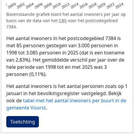
1998
2000
2002
2004
2006
2008
2010
2012
2014
2016
2018
2020
2022
2024
Bovenstaande grafiek toont het aantal inwoners per jaar op
basis van de data van het
CBS
voor het postcodegebied
7384.
Het aantal inwoners in het postcodegebied 7384 is
met 85 personen gestegen van 3.000 personen in
1998 tot 3.085 personen in 2025 (dat is een toename
van 2,83%). Het gemiddelde verschil per jaar over de
hele periode van 1998 tot en met 2025 was 3
personen (0,11%).
Het aantal inwoners is het aantal personen zoals op 1
januari in het bevolkingsregister vastgelegd. Bekijk
ook de
tabel met het aantal inwoners per buurt in de
gemeente Voorst
.
Toelichting