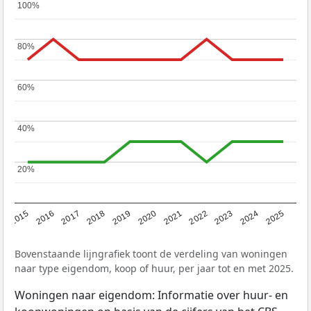
100%
100%
80%
80%
60%
60%
40%
40%
20%
20%
2019
2022
2025
2017
2020
2023
2015
2018
2021
2024
2016
Bovenstaande lijngrafiek toont de verdeling van woningen
naar type eigendom, koop of huur, per jaar tot en met 2025.
Woningen naar eigendom: Informatie over huur- en