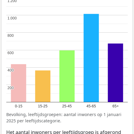
1.200
1.200
1.000
1.000
800
800
600
600
400
400
200
200
0-15
15-25
25-45
45-65
65+
Bevolking, leeftijdsgroepen: aantal inwoners op 1 januari
2025 per leeftijdscategorie.
Het aantal inwoners per leeftijdsgroep is afgerond