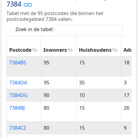
7384
Tabel met de 95 postcodes die binnen het
postcodegebied 7384 vallen.
Zoek in de tabel:
Postcode
Inwoners
Huishoudens
Adres
Postcode
Inwoners
Huishoudens
Adres
7384BS
95
15
18
7384DA
95
35
3
7384DG
90
10
17
7384BJ
80
15
26
7384CZ
80
15
9