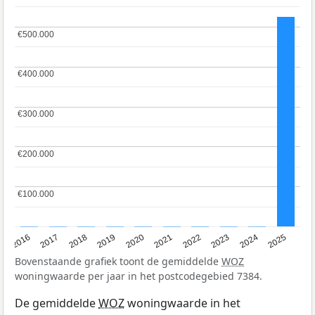
€500.000
€500.000
€400.000
€400.000
€300.000
€300.000
€200.000
€200.000
€100.000
€100.000
2016
2017
2018
2019
2020
2021
2022
2023
2024
2025
Bovenstaande grafiek toont de gemiddelde
WOZ
woningwaarde per jaar in het postcodegebied 7384.
De gemiddelde
WOZ
woningwaarde in het