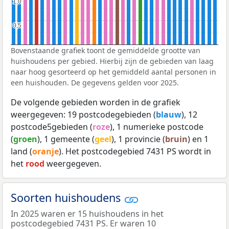
1,0
1,0
0,5
0,5
Bovenstaande grafiek toont de gemiddelde grootte van
huishoudens per gebied. Hierbij zijn de gebieden van laag
naar hoog gesorteerd op het gemiddeld aantal personen in
een huishouden. De gegevens gelden voor 2025.
De volgende gebieden worden in de grafiek
weergegeven: 19 postcodegebieden (
blauw
), 12
postcode5gebieden (
roze
), 1 numerieke postcode
(
groen
), 1 gemeente (
geel
), 1 provincie (
bruin
) en 1
land (
oranje
). Het postcodegebied 7431 PS wordt in
het
rood
weergegeven.
Soorten huishoudens
In 2025 waren er 15 huishoudens in het
postcodegebied 7431 PS. Er waren 10