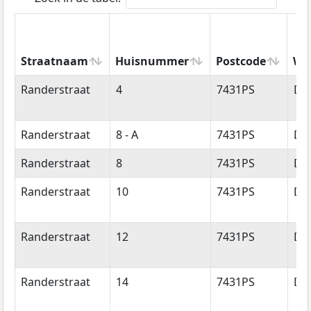
Straatnaam
Huisnummer
Postcode
Wo
Straatnaam
Huisnummer
Postcode
Wo
Randerstraat
4
7431PS
Di
Randerstraat
8 - A
7431PS
Di
Randerstraat
8
7431PS
Di
Randerstraat
10
7431PS
Di
Randerstraat
12
7431PS
Di
Randerstraat
14
7431PS
Di