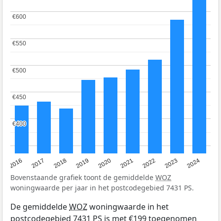
€600
€600
€550
€550
€500
€500
€450
€450
€400
€400
2016
2017
2018
2019
2020
2021
2022
2023
2024
Bovenstaande grafiek toont de gemiddelde
WOZ
woningwaarde per jaar in het postcodegebied 7431 PS.
De gemiddelde
WOZ
woningwaarde in het
postcodegebied 7431 PS is met €199 toegenomen