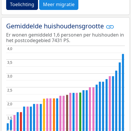
Toelichting
Meer migratie
Gemiddelde huishoudensgrootte
Er wonen gemiddeld 1,6 personen per huishouden in
het postcodegebied 7431 PS.
4,0
4,0
3,5
3,5
3,0
3,0
2,5
2,5
2,0
2,0
1,5
1,5