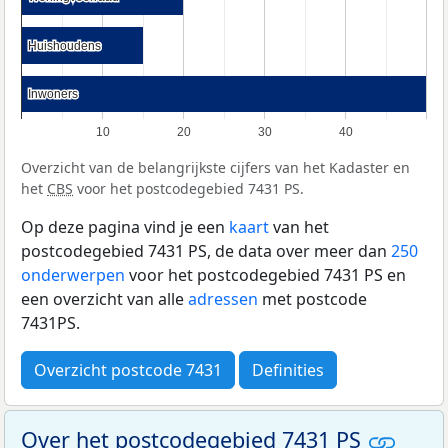
Huishoudens
Huishoudens
Inwoners
Inwoners
10
20
30
40
Overzicht van de belangrijkste cijfers van het Kadaster en
het
CBS
voor het postcodegebied 7431 PS.
Op deze pagina vind je een
kaart
van het
postcodegebied 7431 PS, de data over meer dan
250
onderwerpen
voor het postcodegebied 7431 PS en
een overzicht van alle
adressen
met postcode
7431PS.
Overzicht postcode 7431
Definities
Over het postcodegebied 7431 PS