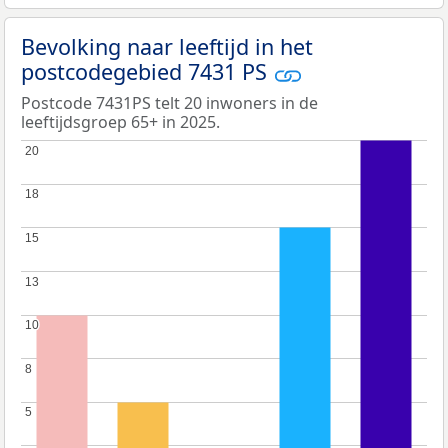
Bevolking naar leeftijd in het
postcodegebied 7431 PS
Postcode 7431PS telt 20 inwoners in de
leeftijdsgroep 65+ in 2025.
20
20
18
18
15
15
13
13
10
10
8
8
5
5