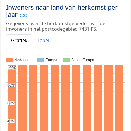
Inwoners naar land van herkomst per
jaar
Gegevens over de herkomstgebieden van de
inwoners in het postcodegebied 7431 PS.
Grafiek
Tabel
Nederland
Europa
Buiten Europa
100%
100%
80%
80%
60%
60%
40%
40%