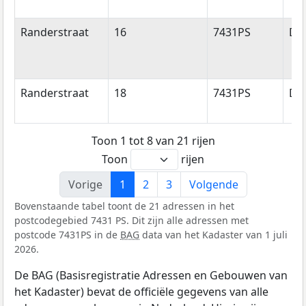
Randerstraat
16
7431PS
Di
Randerstraat
18
7431PS
Di
Toon 1 tot 8 van 21 rijen
Toon
rijen
Vorige
1
2
3
Volgende
Bovenstaande tabel toont de 21 adressen in het
postcodegebied 7431 PS. Dit zijn alle adressen met
postcode 7431PS in de
BAG
data van het Kadaster van 1 juli
2026.
De BAG (Basisregistratie Adressen en Gebouwen van
het Kadaster) bevat de officiële gegevens van alle