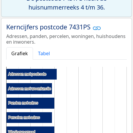
huisnummerreeks 4 t/m 36.
Kerncijfers postcode 7431PS
Adressen, panden, percelen, woningen, huishoudens
en inwoners.
Grafiek
Tabel
Adressen met postcode
Adressen met postcode
Adressen met woonfunctie
Adressen met woonfunctie
Panden met adres
Panden met adres
Percelen met adres
Percelen met adres
Woningvoorraad
Woningvoorraad