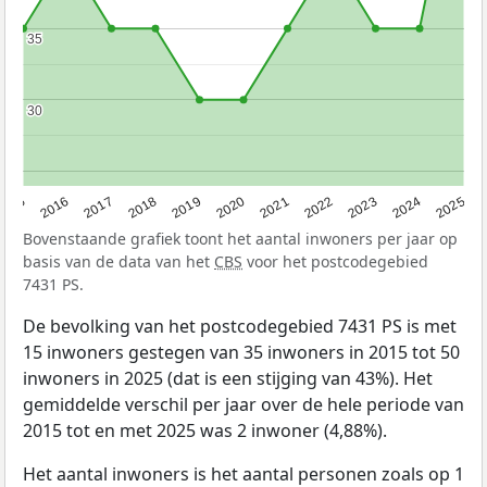
35
35
30
30
2015
2016
2017
2018
2019
2020
2021
2022
2023
2024
2025
Bovenstaande grafiek toont het aantal inwoners per jaar op
basis van de data van het
CBS
voor het postcodegebied
7431 PS.
De bevolking van het postcodegebied 7431 PS is met
15 inwoners gestegen van 35 inwoners in 2015 tot 50
inwoners in 2025 (dat is een stijging van 43%). Het
gemiddelde verschil per jaar over de hele periode van
2015 tot en met 2025 was 2 inwoner (4,88%).
Het aantal inwoners is het aantal personen zoals op 1