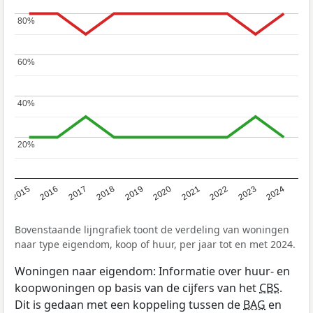
80%
80%
60%
60%
40%
40%
20%
20%
2015
2016
2017
2018
2019
2020
2021
2022
2023
2024
Bovenstaande lijngrafiek toont de verdeling van woningen
naar type eigendom, koop of huur, per jaar tot en met 2024.
Woningen naar eigendom: Informatie over huur- en
koopwoningen op basis van de cijfers van het
CBS
.
Dit is gedaan met een koppeling tussen de
BAG
en