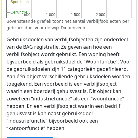
Sportfunctie
Sportfunctie
Celfunctie
Celfunctie
500
500
1.000
1.000
1.500
1.500
2.000
2.000
Bovenstaande grafiek toont het aantal verblijfsobjecten per
gebruiksdoel voor de wijk Diepenveen.
Gebruiksdoelen van verblijfsobjecten zijn onderdeel
van de
BAG
registratie. Ze geven aan hoe een
verblijfsobject wordt gebruikt. Een woning heeft
bijvoorbeeld als gebruiksdoel de “Woonfunctie”. Voor
de gebruiksdoelen zijn 11 categorieën gedefinieerd.
Aan één object verschillende gebruiksdoelen worden
toegekend. Een voorbeeld is een verblijfsobject
waarin een boerderij gehuisvest is. Dit object kan
zowel een “industriefunctie” als een “woonfunctie”
hebben. En een verblijfsobject waarin een bedrijf
gehuisvest is kan naast gebruiksdoel
“industriefunctie” bijvoorbeeld ook een
“kantoorfunctie” hebben.