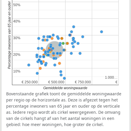
Percentage inwoners van 65 jaar en ouder
50%
50%
40%
40%
30%
30%
Nederland
20%
20%
10%
10%
1.000…
1.000…
€ 250.000
€ 250.000
€ 500.000
€ 500.000
€ 750.000
€ 750.000
€
€
Gemiddelde woningwaarde
Bovenstaande grafiek toont de gemiddelde woningwaarde
per regio op de horizontale as. Deze is afgezet tegen het
percentage inwoners van 65 jaar en ouder op de verticale
as. Iedere regio wordt als cirkel weergegeven. De omvang
van de cirkels hangt af van het aantal woningen in een
gebied: hoe meer woningen, hoe groter de cirkel.