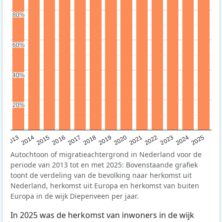
80%
80%
60%
60%
40%
40%
20%
20%
2015
2014
2021
2013
2020
2019
2018
2025
2017
2024
2023
2016
2022
Autochtoon of migratieachtergrond in Nederland voor de
periode van 2013 tot en met 2025: Bovenstaande grafiek
toont de verdeling van de bevolking naar herkomst uit
Nederland, herkomst uit Europa en herkomst van buiten
Europa in de wijk Diepenveen per jaar.
In 2025 was de herkomst van inwoners in de wijk