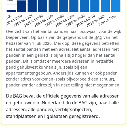
1950 tot 1970
1990 tot 2000
1900 tot 1925
2020 en later
1970 tot 1980
oor 1700
2000 tot 2010
1925 tot 1950
1980 tot 1990
1700 tot 1900
2010 tot 2020
Overzicht van het aantal panden naar bouwjaar voor de wijk
Diepenveen. Op basis van de gegevens uit de
BAG
van het
Kadaster van 1 juli 2026. Merk op: deze gegevens betreffen
het aantal panden met een adres. Het aantal adressen met
panden in een gebied is bijna altijd hoger dan het aantal
panden. Dit is omdat er meerdere adressen in hetzelfde
pand gehuisvest kunnen zijn, zoals bij een
appartementengebouw. Anderzijds kunnen er ook panden
zonder adres voorkomen (zoals bijvoorbeeld een schuur),
panden zonder adres zijn in deze telling niet meegenomen.
De
BAG
bevat de officiële gegevens van alle adressen
en gebouwen in Nederland. In de BAG zijn, naast alle
adressen, alle panden, verblijfsobjecten,
standplaatsen en ligplaatsen geregistreerd.