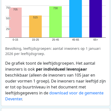
750
750
730
705
515
500
500
250
250
0-15
15-25
25-45
45-65
65+
Bevolking, leeftijdsgroepen: aantal inwoners op 1 januari
2026 per leeftijdsgroep.
De grafiek toont de leeftijdsgroepen. Het aantal
inwoners is ook
per individueel levensjaar
beschikbaar (alleen de inwoners van 105 jaar en
ouder vormen 1 groep). De inwoners naar leeftijd zijn
er tot op buurtniveau in het document met
leeftijdsgegevens in de
download voor de gemeente
Deventer
.