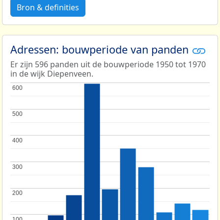
Bron & definities
Adressen: bouwperiode van panden
Er zijn 596 panden uit de bouwperiode 1950 tot 1970
in de wijk Diepenveen.
600
600
500
500
400
400
300
300
200
200
100
100