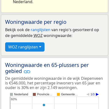
Nederland.
Woningwaarde per regio
Bekijk ook de
ranglijsten
van regio's gesorteerd op
de gemiddelde
WOZ
woningwaarde:
WOZ ranglijsten
Woningwaarde en 65-plussers per
gebied
De gemiddelde woningwaarde in de wijk Diepenveen
is €546.000, het percentage inwoners van 65 jaar en
ouder is 30% en er zijn 2.149 woningen.
Nederland
Provincie…
Gemeente…
1/3
60%
60%