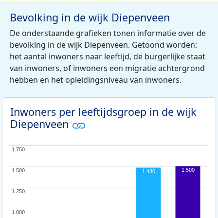
Bevolking in de wijk Diepenveen
De onderstaande grafieken tonen informatie over de
bevolking in de wijk Diepenveen. Getoond worden:
het aantal inwoners naar leeftijd, de burgerlijke staat
van inwoners, of inwoners een migratie achtergrond
hebben en het opleidingsniveau van inwoners.
Inwoners per leeftijdsgroep in de wijk
Diepenveen
1.750
1.750
1.500
1.500
1.500
1.480
1.250
1.250
1.000
1.000