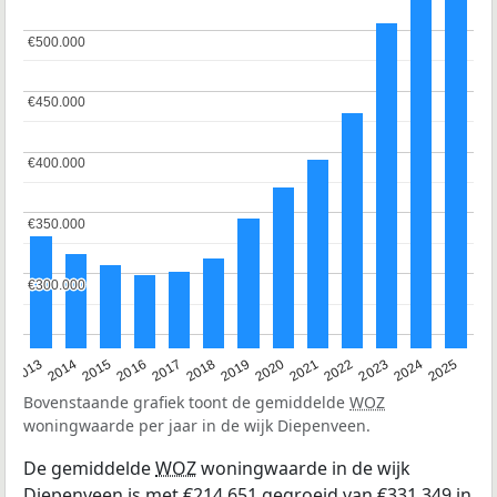
€500.000
€500.000
€450.000
€450.000
€400.000
€400.000
€350.000
€350.000
€300.000
€300.000
2015
2021
2014
2020
2013
2019
2025
2018
2024
2017
2023
2016
2022
Bovenstaande grafiek toont de gemiddelde
WOZ
woningwaarde per jaar in de wijk Diepenveen.
De gemiddelde
WOZ
woningwaarde in de wijk
Diepenveen is met €214.651 gegroeid van €331.349 in