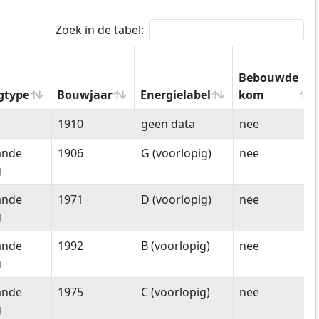
Zoek in de tabel:
Bebouwde
gtype
Bouwjaar
Energielabel
kom
gtype
Bouwjaar
Energielabel
Bebouwde
1910
geen data
nee
kom
ande
1906
G (voorlopig)
nee
g
ande
1971
D (voorlopig)
nee
g
ande
1992
B (voorlopig)
nee
g
ande
1975
C (voorlopig)
nee
g