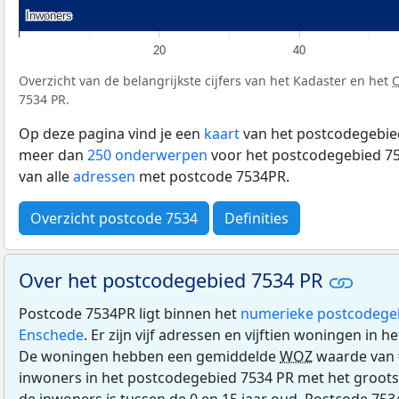
Inwoners
Inwoners
20
40
Overzicht van de belangrijkste cijfers van het Kadaster en het
7534 PR.
Op deze pagina vind je een
kaart
van het postcodegebied
meer dan
250 onderwerpen
voor het postcodegebied 75
van alle
adressen
met postcode 7534PR.
Overzicht postcode 7534
Definities
Over het postcodegebied 7534 PR
Postcode 7534PR ligt binnen het
numerieke postcodege
Enschede
. Er zijn vijf adressen en vijftien woningen in
De woningen hebben een gemiddelde
WOZ
waarde van 
inwoners in het postcodegebied 7534 PR met het groots
de inwoners is tussen de 0 en 15 jaar oud. Postcode 7534P