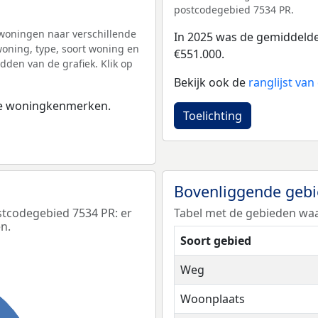
postcodegebied 7534 PR.
woningen naar verschillende
In 2025 was de gemiddeld
ning, type, soort woning en
€551.000.
dden van de grafiek. Klik op
Bekijk ook de
ranglijst va
 de woningkenmerken.
Toelichting
Bovenliggende geb
stcodegebied 7534 PR: er
Tabel met de gebieden waa
n.
Soort gebied
Weg
Woonplaats