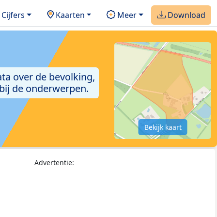
Cijfers
Kaarten
Meer
Download
ta over de bevolking,
 bij de onderwerpen.
Bekijk kaart
Advertentie: