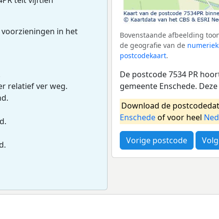
 voorzieningen in het
Bovenstaande afbeelding toon
de geografie van de
numeriek
postcodekaart
.
De postcode 7534 PR hoort
.
gemeente Enschede. Deze 
r relatief ver weg.
nd.
Download de postcodedat
Enschede
of voor heel
Ned
d.
Vorige postcode
Volg
d.