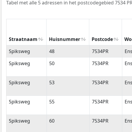
Tabel met alle 5 adressen in het postcodegebied 7534 PR
Straatnaam
Huisnummer
Postcode
Wo
Straatnaam
Huisnummer
Postcode
Wo
Spiksweg
48
7534PR
En
Spiksweg
50
7534PR
En
Spiksweg
53
7534PR
En
Spiksweg
55
7534PR
En
Spiksweg
60
7534PR
En