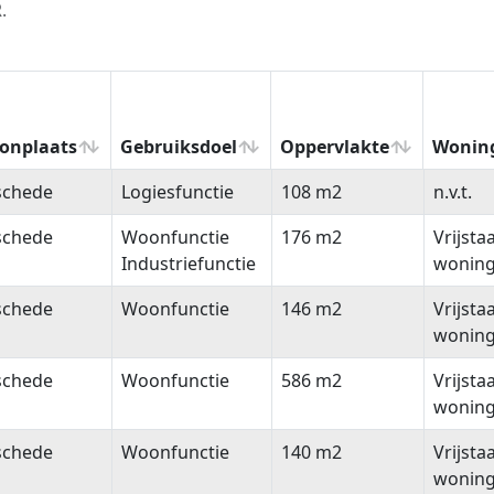
.
onplaats
Gebruiksdoel
Oppervlakte
Wonin
onplaats
Gebruiksdoel
Oppervlakte
Wonin
schede
Logiesfunctie
108 m2
n.v.t.
schede
Woonfunctie
176 m2
Vrijsta
Industriefunctie
wonin
schede
Woonfunctie
146 m2
Vrijsta
wonin
schede
Woonfunctie
586 m2
Vrijsta
wonin
schede
Woonfunctie
140 m2
Vrijsta
wonin