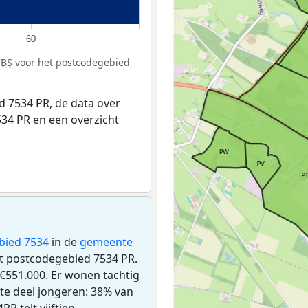
60
CBS
voor het postcodegebied
 7534 PR, de data over
34 PR en een overzicht
bied 7534
in de
gemeente
 het postcodegebied 7534 PR.
€551.000. Er wonen tachtig
te deel jongeren: 38% van
R telt vijftien