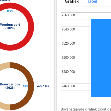
Grafiek
Tabel
€560.000
€560.000
€540.000
€540.000
€520.000
€520.000
€500.000
€500.000
€480.000
€480.000
€460.000
€460.000
Bovenstaande grafiek toont 