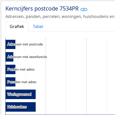
Kerncijfers postcode 7534PR
Adressen, panden, percelen, woningen, huishoudens en
Grafiek
Tabel
Adressen met postcode
Adressen met postcode
Adressen met woonfunctie
Adressen met woonfunctie
Panden met adres
Panden met adres
Percelen met adres
Percelen met adres
Woningvoorraad
Woningvoorraad
Huishoudens
Huishoudens