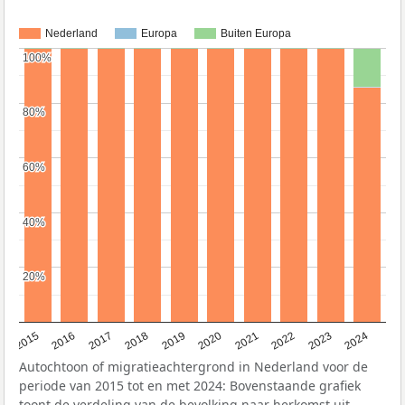
Nederland
Europa
Buiten Europa
100%
100%
80%
80%
60%
60%
40%
40%
20%
20%
2015
2016
2017
2018
2019
2020
2021
2022
2023
2024
Autochtoon of migratieachtergrond in Nederland voor de
periode van 2015 tot en met 2024: Bovenstaande grafiek
toont de verdeling van de bevolking naar herkomst uit