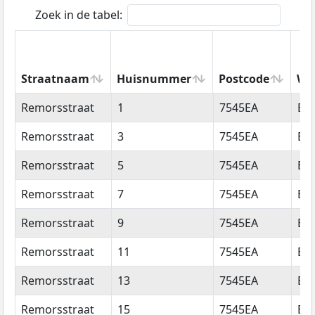
Zoek in de tabel:
Straatnaam
Huisnummer
Postcode
Wo
Straatnaam
Huisnummer
Postcode
Wo
Remorsstraat
1
7545EA
En
Remorsstraat
3
7545EA
En
Remorsstraat
5
7545EA
En
Remorsstraat
7
7545EA
En
Remorsstraat
9
7545EA
En
Remorsstraat
11
7545EA
En
Remorsstraat
13
7545EA
En
Remorsstraat
15
7545EA
En