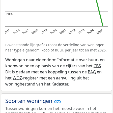
20%
20%
2019
2022
2025
2017
2020
2023
2015
2018
2021
2024
2016
Bovenstaande lijngrafiek toont de verdeling van woningen
naar type eigendom, koop of huur, per jaar tot en met 2025.
Woningen naar eigendom: Informatie over huur- en
koopwoningen op basis van de cijfers van het
CBS
.
Dit is gedaan met een koppeling tussen de
BAG
en
het
WOZ
-register met een aanvulling uit het
woningbestand van het Kadaster.
Soorten woningen
Tussenwoningen komen het meeste voor in het