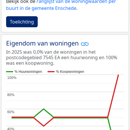
Bekijk ook de
ranglijst van de woningwaarden per
buurt in de gemeente Enschede
.
Toelichting
Eigendom van woningen
In 2025 was 0,0% van de woningen in het
postcodegebied 7545 EA een huurwoning en 100%
was een koopwoning.
% Huurwoningen
% Koopwoningen
100%
100%
80%
80%
60%
60%
40%
40%