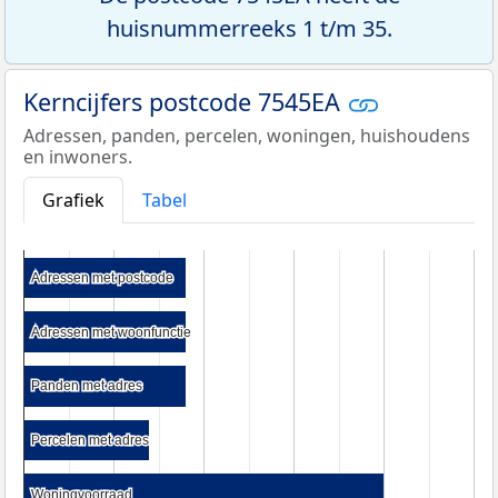
huisnummerreeks 1 t/m 35.
Kerncijfers postcode 7545EA
Adressen, panden, percelen, woningen, huishoudens
en inwoners.
Grafiek
Tabel
Adressen met postcode
Adressen met postcode
Adressen met woonfunctie
Adressen met woonfunctie
Panden met adres
Panden met adres
Percelen met adres
Percelen met adres
Woningvoorraad
Woningvoorraad