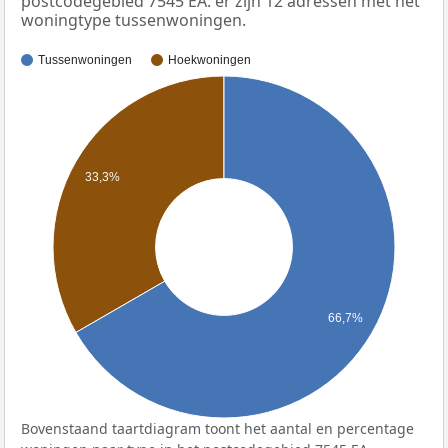
postcodegebied 7545 EA: er zijn 12 adressen met het
woningtype tussenwoningen.
Tussenwoningen
Hoekwoningen
33,3%
66,7%
Bovenstaand taartdiagram toont het aantal en percentage