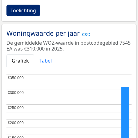
Toelichting
Woningwaarde per jaar
De gemiddelde
WOZ-waarde
in postcodegebied 7545
EA was €310.000 in 2025.
Grafiek
Tabel
€350.000
€350.000
€300.000
€300.000
€250.000
€250.000
€200.000
€200.000
€150.000
€150.000