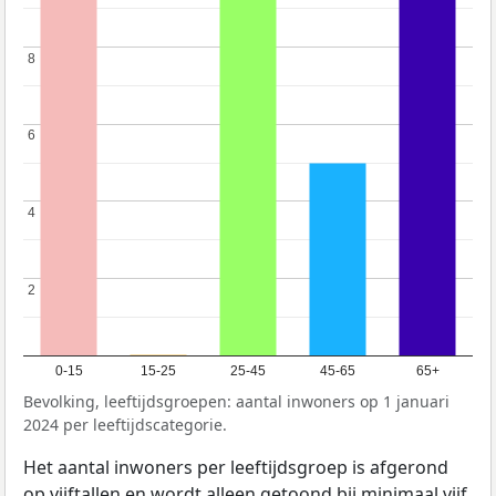
8
8
6
6
4
4
2
2
0-15
15-25
25-45
45-65
65+
Bevolking, leeftijdsgroepen: aantal inwoners op 1 januari
2024 per leeftijdscategorie.
Het aantal inwoners per leeftijdsgroep is afgerond
op vijftallen en wordt alleen getoond bij minimaal vijf