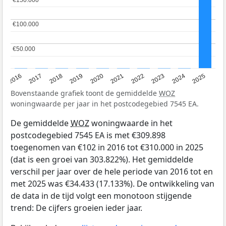
€100.000
€100.000
€50.000
€50.000
2016
2017
2018
2019
2020
2021
2022
2023
2024
2025
Bovenstaande grafiek toont de gemiddelde
WOZ
woningwaarde per jaar in het postcodegebied 7545 EA.
De gemiddelde
WOZ
woningwaarde in het
postcodegebied 7545 EA is met €309.898
toegenomen van €102 in 2016 tot €310.000 in 2025
(dat is een groei van 303.822%). Het gemiddelde
verschil per jaar over de hele periode van 2016 tot en
met 2025 was €34.433 (17.133%). De ontwikkeling van
de data in de tijd volgt een monotoon stijgende
trend: De cijfers groeien ieder jaar.