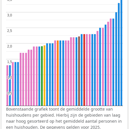
3,0
3,0
2,5
2,5
2,0
2,0
1,5
1,5
1,0
1,0
0,5
0,5
Bovenstaande grafiek toont de gemiddelde grootte van
huishoudens per gebied. Hierbij zijn de gebieden van laag
naar hoog gesorteerd op het gemiddeld aantal personen in
een huishouden. De gegevens gelden voor 2025.