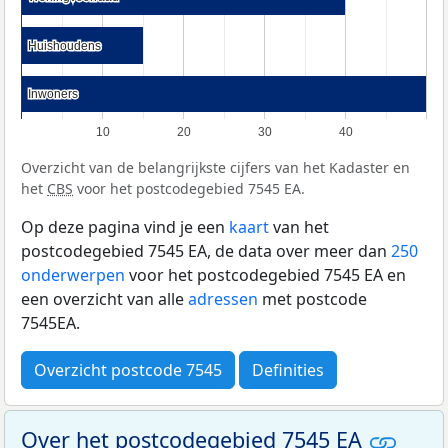
Huishoudens
Huishoudens
Inwoners
Inwoners
10
20
30
40
Overzicht van de belangrijkste cijfers van het Kadaster en
het
CBS
voor het postcodegebied 7545 EA.
Op deze pagina vind je een
kaart
van het
postcodegebied 7545 EA, de data over meer dan
250
onderwerpen
voor het postcodegebied 7545 EA en
een overzicht van alle
adressen
met postcode
7545EA.
Overzicht postcode 7545
Definities
Over het postcodegebied 7545 EA