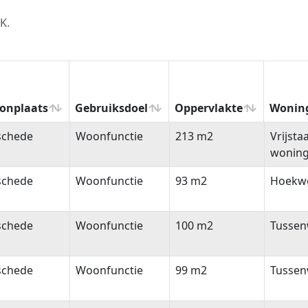
K.
onplaats
Gebruiksdoel
Oppervlakte
Wonin
onplaats
Gebruiksdoel
Oppervlakte
Wonin
schede
Woonfunctie
213 m2
Vrijsta
wonin
schede
Woonfunctie
93 m2
Hoekw
schede
Woonfunctie
100 m2
Tussen
schede
Woonfunctie
99 m2
Tussen