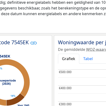
ldig; definitieve energielabels hebben een geldigheid van 1
 gegevens beschikbaar, zoals het berekeningstype en de o
na deze datum kunnen energielabels en andere kenmerken zij
tcode 7545EK
Woningwaarde per 
De gemiddelde
WOZ-waar
Grafiek
Tabel
€500.000
€500.000
€400.000
€400.000
€300.000
€300.000