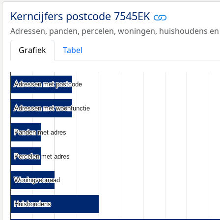
Kerncijfers postcode 7545EK
Adressen, panden, percelen, woningen, huishoudens en
Grafiek
Tabel
Adressen met postcode
Adressen met postcode
Adressen met woonfunctie
Adressen met woonfunctie
Panden met adres
Panden met adres
Percelen met adres
Percelen met adres
Woningvoorraad
Woningvoorraad
Huishoudens
Huishoudens