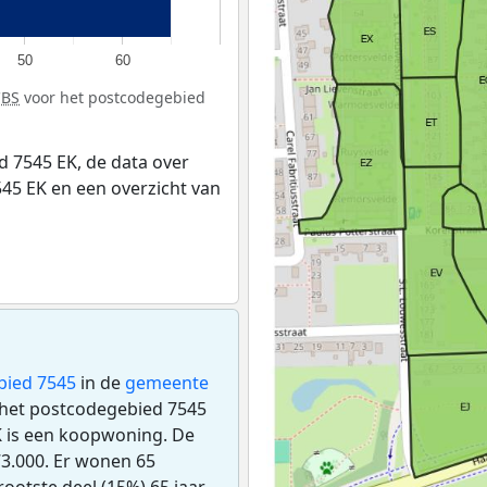
50
60
CBS
voor het postcodegebied
 7545 EK, de data over
45 EK en een overzicht van
bied 7545
in de
gemeente
n het postcodegebied 7545
K is een koopwoning. De
3.000. Er wonen 65
ootste deel (15%) 65 jaar