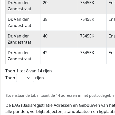
Dr. Van der
20
7545EK
En
Zandestraat
Dr. Van der
38
7545EK
En
Zandestraat
Dr. Van der
40
7545EK
En
Zandestraat
Dr. Van der
42
7545EK
En
Zandestraat
Toon 1 tot 8 van 14 rijen
Toon
rijen
Bovenstaande tabel toont de 14 adressen in het postcodegebied
De BAG (Basisregistratie Adressen en Gebouwen van het K
alle panden, verblijfsobjecten, standplaatsen en ligplaa