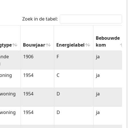
Zoek in de tabel:
Bebouwde
gtype
Bouwjaar
Energielabel
kom
gtype
Bouwjaar
Energielabel
Bebouwde
ande
1906
F
ja
kom
g
oning
1954
C
ja
woning
1954
D
ja
woning
1954
D
ja