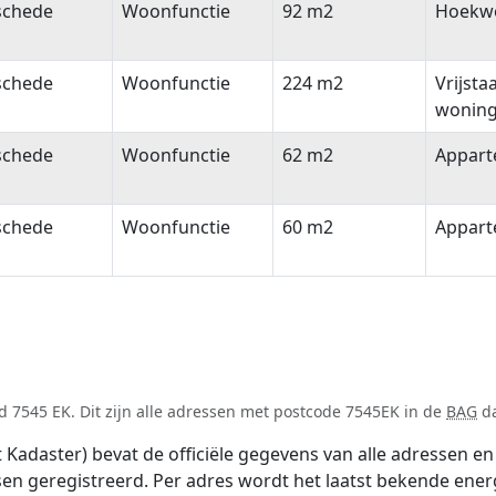
schede
Woonfunctie
92 m2
Hoekw
schede
Woonfunctie
224 m2
Vrijsta
wonin
schede
Woonfunctie
62 m2
Appar
schede
Woonfunctie
60 m2
Appar
 7545 EK. Dit zijn alle adressen met postcode 7545EK in de
BAG
da
adaster) bevat de officiële gegevens van alle adressen en 
tsen geregistreerd. Per adres wordt het laatst bekende ener