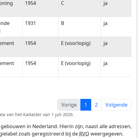
oning
1954
C
ja
ande
1931
B
ja
g
tement
1954
E (voorlopig)
ja
tement
1954
E (voorlopig)
ja
Vorige
1
2
Volgende
ta van het Kadaster van 1 juli 2026.
gebouwen in Nederland. Hierin zijn, naast alle adressen,
gielabel zoals geregistreerd bij de
RVO
weergegeven.