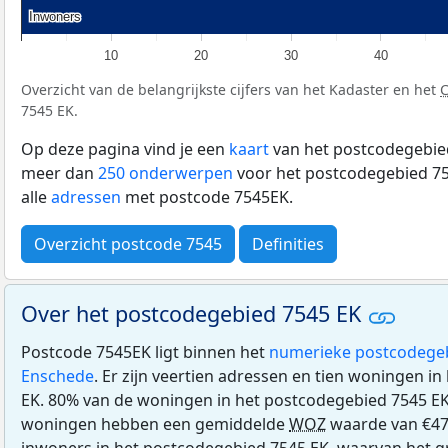
Inwoners
Inwoners
10
20
30
40
Overzicht van de belangrijkste cijfers van het Kadaster en het
7545 EK.
Op deze pagina vind je een
kaart
van het postcodegebied
meer dan
250 onderwerpen
voor het postcodegebied 75
alle
adressen
met postcode 7545EK.
Overzicht postcode 7545
Definities
Over het postcodegebied 7545 EK
Postcode 7545EK ligt binnen het
numerieke postcodege
Enschede
. Er zijn veertien adressen en tien woningen i
EK. 80% van de woningen in het postcodegebied 7545 E
woningen hebben een gemiddelde
WOZ
waarde van €47
inwoners in het postcodegebied 7545 EK, waarvan het gr