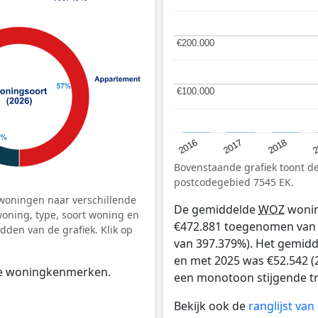
€200.000
€200.000
€100.000
€100.000
2
2016
2018
2017
Bovenstaande grafiek toont 
postcodegebied 7545 EK.
woningen naar verschillende
De gemiddelde
WOZ
wonin
ning, type, soort woning en
€472.881 toegenomen van €
dden van de grafiek. Klik op
van 397.379%). Het gemidde
en met 2025 was €52.542 (2
 de woningkenmerken.
een monotoon stijgende tren
Bekijk ook de
ranglijst va