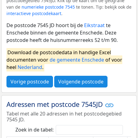
postcodegebied 7545JD. Klik op de kaart om de geografie
van de
numerieke postcode 7545
te tonen. Tip: bekijk ook de
interactieve postcodekaart
.
De postcode 7545 JD hoort bij de
Eikstraat
te
Enschede binnen de gemeente Enschede. Deze
postcode heeft de huisnummerreeks 52 t/m 90.
Download de postcodedata in handige Excel
documenten voor
de gemeente Enschede
of voor
heel
Nederland
.
Vorige postcode
Volgende postcode
Adressen met postcode 7545JD
Tabel met alle 20 adressen in het postcodegebied
7545 JD.
Zoek in de tabel: