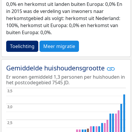
0,0% en herkomst uit landen buiten Europa: 0,0% En
in 2015 was de verdeling van inwoners naar
herkomstgebied als volgt: herkomst uit Nederland:
100%, herkomst uit Europa: 0,0% en herkomst van
buiten Europa: 0,0%.
Toelichting
Meer migratie
Gemiddelde huishoudensgrootte
Er wonen gemiddeld 1,3 personen per huishouden in
het postcodegebied 7545 JD.
3,5
3,5
3,0
3,0
2,5
2,5