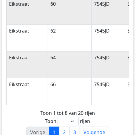
Eikstraat
60
7545JD
En
Eikstraat
62
7545JD
En
Eikstraat
64
7545JD
En
Eikstraat
66
7545JD
En
Toon 1 tot 8 van 20 rijen
Toon
rijen
Vorige
1
2
3
Volgende