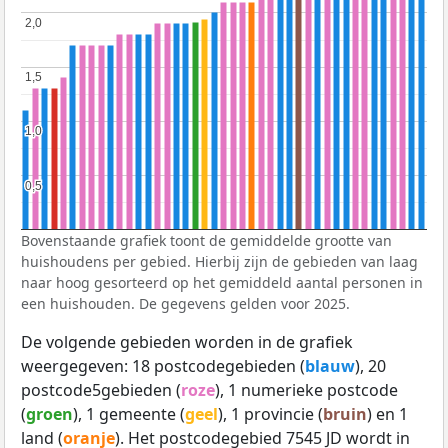
2,0
2,0
1,5
1,5
1,0
1,0
0,5
0,5
Bovenstaande grafiek toont de gemiddelde grootte van
huishoudens per gebied. Hierbij zijn de gebieden van laag
naar hoog gesorteerd op het gemiddeld aantal personen in
een huishouden. De gegevens gelden voor 2025.
De volgende gebieden worden in de grafiek
weergegeven: 18 postcodegebieden (
blauw
), 20
postcode5gebieden (
roze
), 1 numerieke postcode
(
groen
), 1 gemeente (
geel
), 1 provincie (
bruin
) en 1
land (
oranje
). Het postcodegebied 7545 JD wordt in