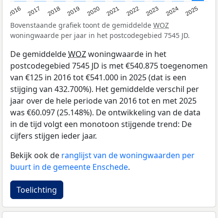
2016
2017
2018
2019
2020
2021
2022
2023
2024
2025
Bovenstaande grafiek toont de gemiddelde
WOZ
woningwaarde per jaar in het postcodegebied 7545 JD.
De gemiddelde
WOZ
woningwaarde in het
postcodegebied 7545 JD is met €540.875 toegenomen
van €125 in 2016 tot €541.000 in 2025 (dat is een
stijging van 432.700%). Het gemiddelde verschil per
jaar over de hele periode van 2016 tot en met 2025
was €60.097 (25.148%). De ontwikkeling van de data
in de tijd volgt een monotoon stijgende trend: De
cijfers stijgen ieder jaar.
Bekijk ook de
ranglijst van de woningwaarden per
buurt in de gemeente Enschede
.
Toelichting