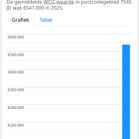
De gemiddelde
WOZ-waarde
in postcodegebied 7545
JD was €541.000 in 2025.
Grafiek
Tabel
€600.000
€600.000
€500.000
€500.000
€400.000
€400.000
€300.000
€300.000
€200.000
€200.000
€100.000
€100.000