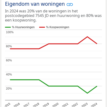
Eigendom van woningen
In 2024 was 20% van de woningen in het
postcodegebied 7545 JD een huurwoning en 80% was
een koopwoning.
% Huurwoningen
% Koopwoningen
100%
100%
80%
80%
60%
60%
40%
40%
20%
20%
2015
2016
2017
2018
2019
2020
2021
2022
2023
2024