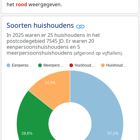
het
rood
weergegeven.
Soorten huishoudens
In 2025 waren er 25 huishoudens in het
postcodegebied 7545 JD. Er waren 20
eenpersoonshuishoudens en 5
meerpersoonshuishoudens
.
(afgerond op vijftallen)
Eenperso…
Meerpers…
Huishoud…
Huishoud…
14,3%
28,6%
57,1%