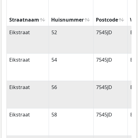
Straatnaam
Huisnummer
Postcode
Wo
Straatnaam
Huisnummer
Postcode
Wo
Eikstraat
52
7545JD
En
Eikstraat
54
7545JD
En
Eikstraat
56
7545JD
En
Eikstraat
58
7545JD
En