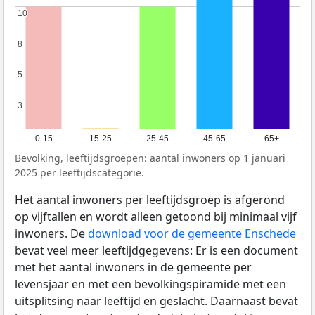
10
10
8
8
5
5
3
3
0-15
15-25
25-45
45-65
65+
Bevolking, leeftijdsgroepen: aantal inwoners op 1 januari
2025 per leeftijdscategorie.
Het aantal inwoners per leeftijdsgroep is afgerond
op vijftallen en wordt alleen getoond bij minimaal vijf
inwoners. De
download voor de gemeente Enschede
bevat veel meer leeftijdgegevens: Er is een document
met het aantal inwoners in de gemeente per
levensjaar en met een bevolkingspiramide met een
uitsplitsing naar leeftijd en geslacht. Daarnaast bevat