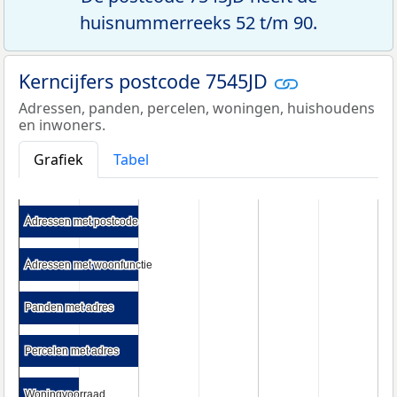
huisnummerreeks 52 t/m 90.
Kerncijfers postcode 7545JD
Adressen, panden, percelen, woningen, huishoudens
en inwoners.
Grafiek
Tabel
Adressen met postcode
Adressen met postcode
Adressen met woonfunctie
Adressen met woonfunctie
Panden met adres
Panden met adres
Percelen met adres
Percelen met adres
Woningvoorraad
Woningvoorraad