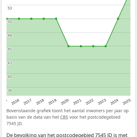
53
53
50
50
48
48
45
45
43
43
40
40
38
38
2015
2016
2017
2018
2019
2020
2021
2022
2023
2024
2025
Bovenstaande grafiek toont het aantal inwoners per jaar op
basis van de data van het
CBS
voor het postcodegebied
7545 JD.
De bevolking van het postcodegebied 7545 JD is met