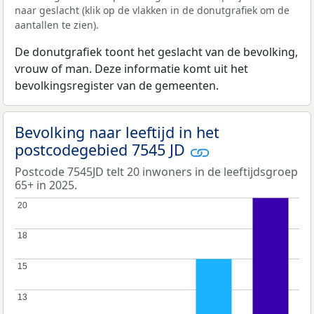
naar geslacht (klik op de vlakken in de donutgrafiek om de
aantallen te zien).
De donutgrafiek toont het geslacht van de bevolking,
vrouw of man. Deze informatie komt uit het
bevolkingsregister van de gemeenten.
Bevolking naar leeftijd in het
postcodegebied 7545 JD
Postcode 7545JD telt 20 inwoners in de leeftijdsgroep
65+ in 2025.
20
20
18
18
15
15
13
13