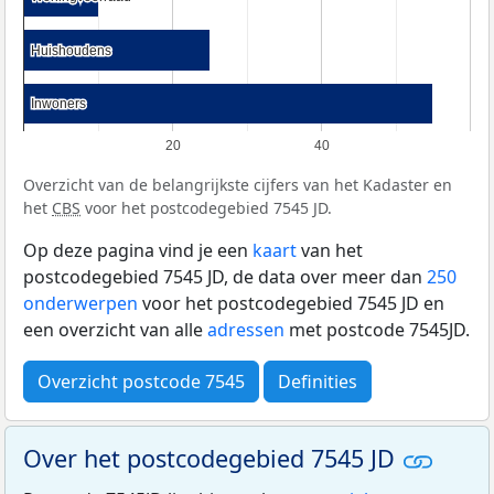
Huishoudens
Huishoudens
Inwoners
Inwoners
20
40
Overzicht van de belangrijkste cijfers van het Kadaster en
het
CBS
voor het postcodegebied 7545 JD.
Op deze pagina vind je een
kaart
van het
postcodegebied 7545 JD, de data over meer dan
250
onderwerpen
voor het postcodegebied 7545 JD en
een overzicht van alle
adressen
met postcode 7545JD.
Overzicht postcode 7545
Definities
Over het postcodegebied 7545 JD