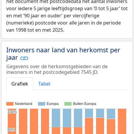
het document met postcodedata het aantal inwoners
voor iedere 5 jarige leeftijdsgroep van ‘0 tot 5 jaar’ tot
en met ‘90 jaar en ouder’ per viercijferige
(numerieke) postcode voor alle jaren in de periode
van 1998 tot en met 2025.
Inwoners naar land van herkomst per
jaar
Gegevens over de herkomstgebieden van de
inwoners in het postcodegebied 7545 JD.
Grafiek
Tabel
Nederland
Europa
Buiten Europa
100%
100%
80%
80%