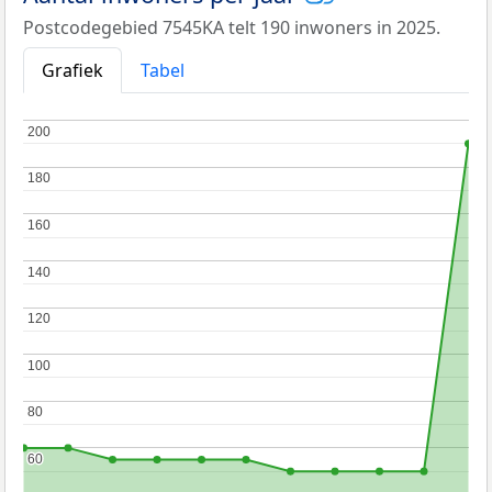
Postcodegebied 7545KA telt 190 inwoners in 2025.
Grafiek
Tabel
200
200
180
180
160
160
140
140
120
120
100
100
80
80
60
60