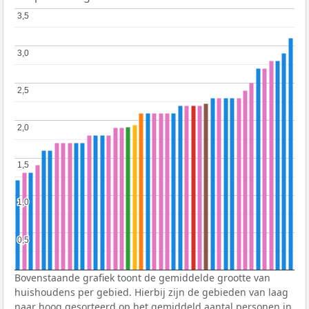
3,5
3,5
3,0
3,0
2,5
2,5
2,0
2,0
1,5
1,5
1,0
1,0
0,5
0,5
Bovenstaande grafiek toont de gemiddelde grootte van
huishoudens per gebied. Hierbij zijn de gebieden van laag
naar hoog gesorteerd op het gemiddeld aantal personen in