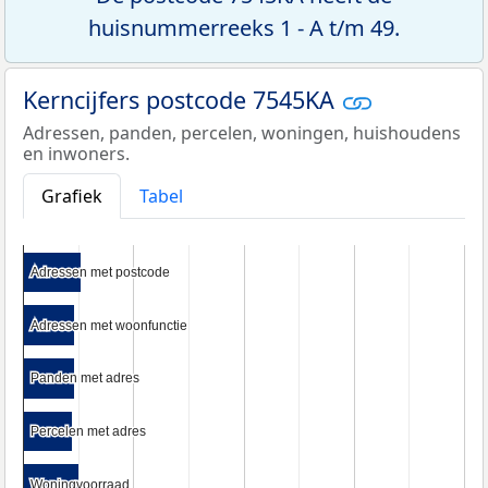
huisnummerreeks 1 - A t/m 49.
Kerncijfers postcode 7545KA
Adressen, panden, percelen, woningen, huishoudens
en inwoners.
Grafiek
Tabel
Adressen met postcode
Adressen met postcode
Adressen met woonfunctie
Adressen met woonfunctie
Panden met adres
Panden met adres
Percelen met adres
Percelen met adres
Woningvoorraad
Woningvoorraad