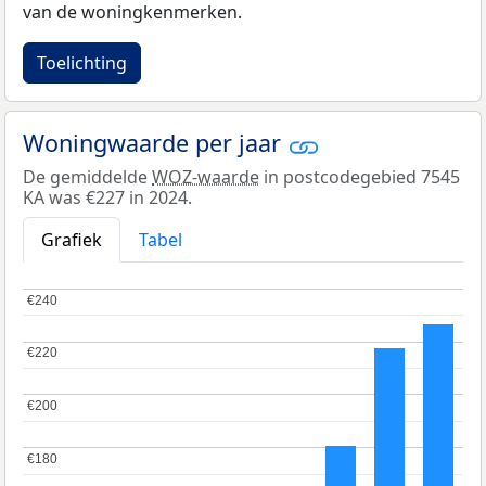
van de woningkenmerken.
Toelichting
Woningwaarde per jaar
De gemiddelde
WOZ-waarde
in postcodegebied 7545
KA was €227 in 2024.
Grafiek
Tabel
€240
€240
€220
€220
€200
€200
€180
€180