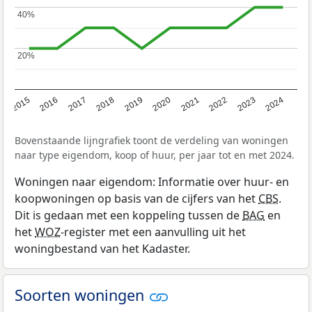
40%
40%
20%
20%
2015
2016
2017
2018
2019
2020
2021
2022
2023
2024
Bovenstaande lijngrafiek toont de verdeling van woningen
naar type eigendom, koop of huur, per jaar tot en met 2024.
Woningen naar eigendom: Informatie over huur- en
koopwoningen op basis van de cijfers van het
CBS
.
Dit is gedaan met een koppeling tussen de
BAG
en
het
WOZ
-register met een aanvulling uit het
woningbestand van het Kadaster.
Soorten woningen