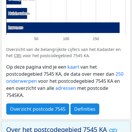
Huishoudens
Huishoudens
Inwoners
Inwoners
50
100
150
Overzicht van de belangrijkste cijfers van het Kadaster en
het
CBS
voor het postcodegebied 7545 KA.
Op deze pagina vind je een
kaart
van het
postcodegebied 7545 KA, de data over meer dan
250
onderwerpen
voor het postcodegebied 7545 KA en
een overzicht van alle
adressen
met postcode
7545KA.
Overzicht postcode 7545
Definities
Over het postcodegebied 7545 KA