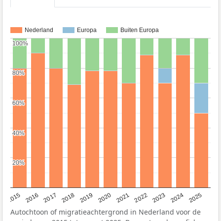
Nederland
Europa
Buiten Europa
100%
100%
80%
80%
60%
60%
40%
40%
20%
20%
2019
2022
2017
2025
2020
2015
2023
2018
2021
2016
2024
Autochtoon of migratieachtergrond in Nederland voor de