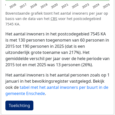
2015
2016
2017
2018
2019
2020
2021
2022
2023
2024
2025
Bovenstaande grafiek toont het aantal inwoners per jaar op
basis van de data van het
CBS
voor het postcodegebied
7545 KA.
Het aantal inwoners in het postcodegebied 7545 KA
is met 130 personen toegenomen van 60 personen in
2015 tot 190 personen in 2025 (dat is een
uitzonderlijk grote toename van 217%). Het
gemiddelde verschil per jaar over de hele periode van
2015 tot en met 2025 was 13 personen (26%).
Het aantal inwoners is het aantal personen zoals op 1
januari in het bevolkingsregister vastgelegd. Bekijk
ook de
tabel met het aantal inwoners per buurt in de
gemeente Enschede
.
Toelichting