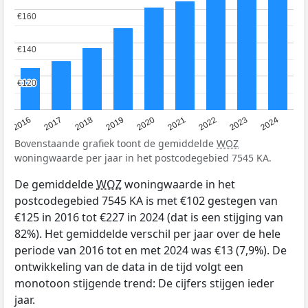
€160
€160
€140
€140
€120
€120
2016
2017
2018
2019
2020
2021
2022
2023
2024
Bovenstaande grafiek toont de gemiddelde
WOZ
woningwaarde per jaar in het postcodegebied 7545 KA.
De gemiddelde
WOZ
woningwaarde in het
postcodegebied 7545 KA is met €102 gestegen van
€125 in 2016 tot €227 in 2024 (dat is een stijging van
82%). Het gemiddelde verschil per jaar over de hele
periode van 2016 tot en met 2024 was €13 (7,9%). De
ontwikkeling van de data in de tijd volgt een
monotoon stijgende trend: De cijfers stijgen ieder
jaar.