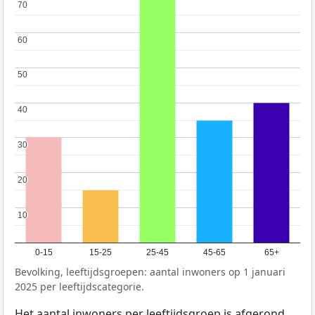
70
70
60
60
50
50
40
40
30
30
20
20
10
10
0-15
15-25
25-45
45-65
65+
Bevolking, leeftijdsgroepen: aantal inwoners op 1 januari
2025 per leeftijdscategorie.
Het aantal inwoners per leeftijdsgroep is afgerond