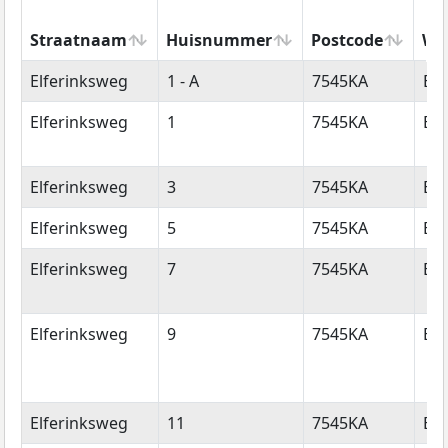
Straatnaam
Huisnummer
Postcode
Wo
Straatnaam
Huisnummer
Postcode
Wo
Elferinksweg
1 - A
7545KA
En
Elferinksweg
1
7545KA
En
Elferinksweg
3
7545KA
En
Elferinksweg
5
7545KA
En
Elferinksweg
7
7545KA
En
Elferinksweg
9
7545KA
En
Elferinksweg
11
7545KA
En