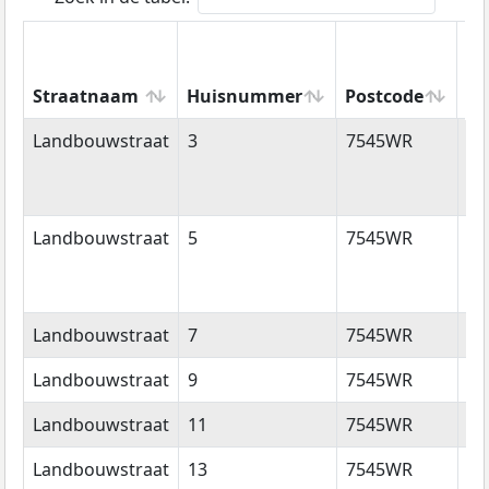
Straatnaam
Huisnummer
Postcode
Wo
Straatnaam
Huisnummer
Postcode
Wo
Landbouwstraat
3
7545WR
En
Landbouwstraat
5
7545WR
En
Landbouwstraat
7
7545WR
En
Landbouwstraat
9
7545WR
En
Landbouwstraat
11
7545WR
En
Landbouwstraat
13
7545WR
En