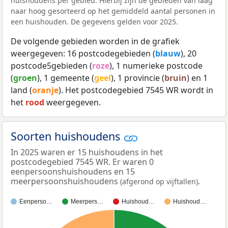
huishoudens per gebied. Hierbij zijn de gebieden van laag
naar hoog gesorteerd op het gemiddeld aantal personen in
een huishouden. De gegevens gelden voor 2025.
De volgende gebieden worden in de grafiek
weergegeven: 16 postcodegebieden (
blauw
), 20
postcode5gebieden (
roze
), 1 numerieke postcode
(
groen
), 1 gemeente (
geel
), 1 provincie (
bruin
) en 1
land (
oranje
). Het postcodegebied 7545 WR wordt in
het
rood
weergegeven.
Soorten huishoudens
In 2025 waren er 15 huishoudens in het
postcodegebied 7545 WR. Er waren 0
eenpersoonshuishoudens en 15
meerpersoonshuishoudens
.
(afgerond op vijftallen)
Eenperso…
Meerpers…
Huishoud…
Huishoud…