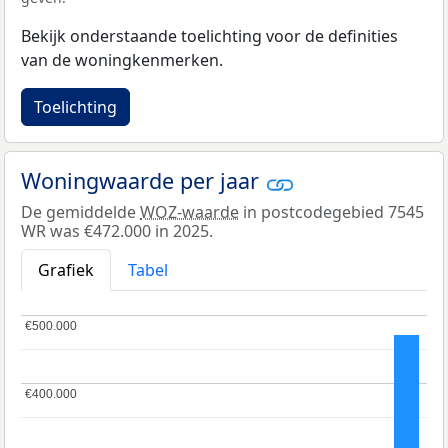
Bekijk onderstaande toelichting voor de definities
van de woningkenmerken.
Toelichting
Woningwaarde per jaar
De gemiddelde
WOZ-waarde
in postcodegebied 7545
WR was €472.000 in 2025.
Grafiek
Tabel
€500.000
€500.000
€400.000
€400.000