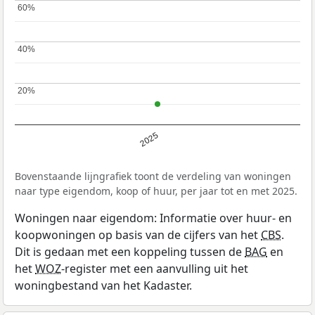
60%
60%
40%
40%
20%
20%
2025
Bovenstaande lijngrafiek toont de verdeling van woningen
naar type eigendom, koop of huur, per jaar tot en met 2025.
Woningen naar eigendom: Informatie over huur- en
koopwoningen op basis van de cijfers van het
CBS
.
Dit is gedaan met een koppeling tussen de
BAG
en
het
WOZ
-register met een aanvulling uit het
woningbestand van het Kadaster.