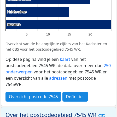
Huishoudens
Huishoudens
Inwoners
Inwoners
5
10
15
20
Overzicht van de belangrijkste cijfers van het Kadaster en
het
CBS
voor het postcodegebied 7545 WR.
Op deze pagina vind je een
kaart
van het
postcodegebied 7545 WR, de data over meer dan
250
onderwerpen
voor het postcodegebied 7545 WR en
een overzicht van alle
adressen
met postcode
7545WR.
Overzicht postcode 7545
Definities
Over het postcodegebied 7545 WR