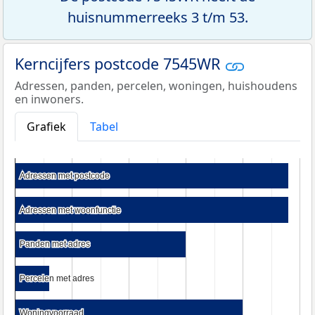
huisnummerreeks 3 t/m 53.
Kerncijfers postcode 7545WR
Adressen, panden, percelen, woningen, huishoudens
en inwoners.
Grafiek
Tabel
Adressen met postcode
Adressen met postcode
Adressen met woonfunctie
Adressen met woonfunctie
Panden met adres
Panden met adres
Percelen met adres
Percelen met adres
Woningvoorraad
Woningvoorraad