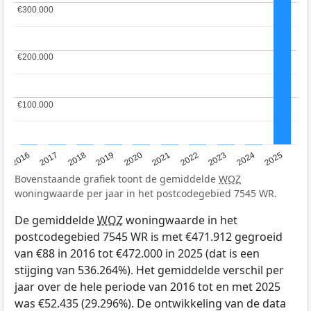
€300.000
€300.000
€200.000
€200.000
€100.000
€100.000
2016
2017
2018
2019
2020
2021
2022
2023
2024
2025
Bovenstaande grafiek toont de gemiddelde
WOZ
woningwaarde per jaar in het postcodegebied 7545 WR.
De gemiddelde
WOZ
woningwaarde in het
postcodegebied 7545 WR is met €471.912 gegroeid
van €88 in 2016 tot €472.000 in 2025 (dat is een
stijging van 536.264%). Het gemiddelde verschil per
jaar over de hele periode van 2016 tot en met 2025
was €52.435 (29.296%). De ontwikkeling van de data