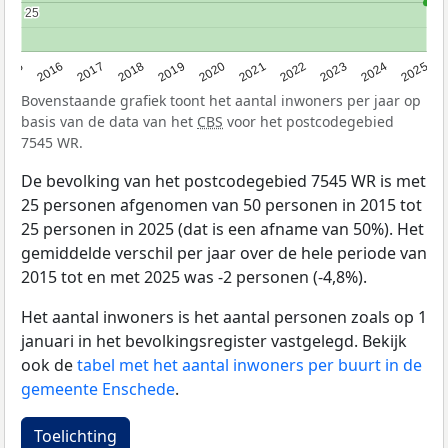
25
25
2015
2016
2017
2018
2019
2020
2021
2022
2023
2024
2025
Bovenstaande grafiek toont het aantal inwoners per jaar op
basis van de data van het
CBS
voor het postcodegebied
7545 WR.
De bevolking van het postcodegebied 7545 WR is met
25 personen afgenomen van 50 personen in 2015 tot
25 personen in 2025 (dat is een afname van 50%). Het
gemiddelde verschil per jaar over de hele periode van
2015 tot en met 2025 was -2 personen (-4,8%).
Het aantal inwoners is het aantal personen zoals op 1
januari in het bevolkingsregister vastgelegd. Bekijk
ook de
tabel met het aantal inwoners per buurt in de
gemeente Enschede
.
Toelichting