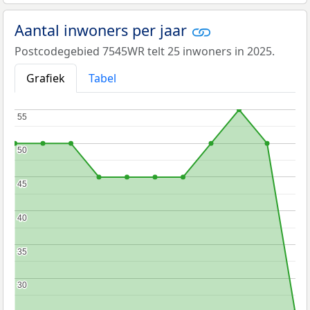
Aantal inwoners per jaar
Postcodegebied 7545WR telt 25 inwoners in 2025.
Grafiek
Tabel
55
55
50
50
45
45
40
40
35
35
30
30