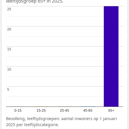
leeftijdsgroep 65+ in 2025.
25
25
20
20
15
15
10
10
5
5
0-15
15-25
25-45
45-65
65+
Bevolking, leeftijdsgroepen: aantal inwoners op 1 januari
2025 per leeftijdscategorie.