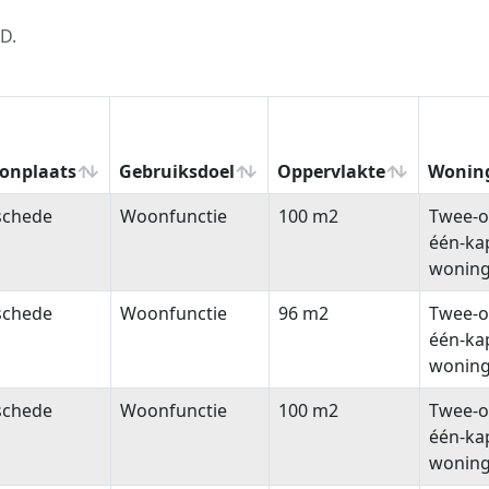
D.
onplaats
Gebruiksdoel
Oppervlakte
Wonin
onplaats
Gebruiksdoel
Oppervlakte
Wonin
schede
Woonfunctie
100 m2
Twee-o
één-ka
wonin
schede
Woonfunctie
96 m2
Twee-o
één-ka
wonin
schede
Woonfunctie
100 m2
Twee-o
één-ka
wonin