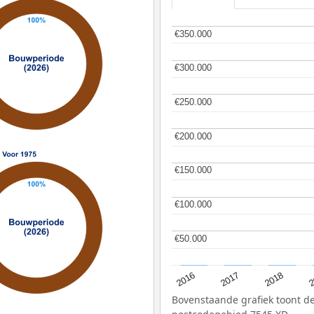
€350.000
€350.000
€300.000
€300.000
€250.000
€250.000
€200.000
€200.000
€150.000
€150.000
€100.000
€100.000
€50.000
€50.000
2
2016
2018
2017
Bovenstaande grafiek toont 