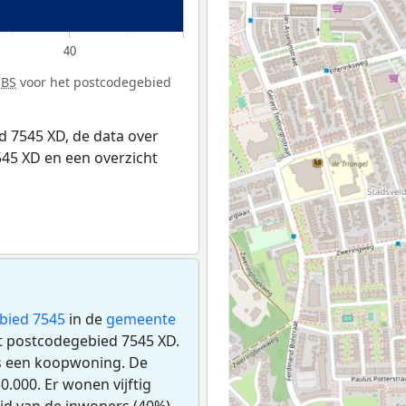
40
CBS
voor het postcodegebied
 7545 XD, de data over
45 XD en een overzicht
bied 7545
in de
gemeente
et postcodegebied 7545 XD.
s een koopwoning. De
.000. Er wonen vijftig
id van de inwoners (40%)