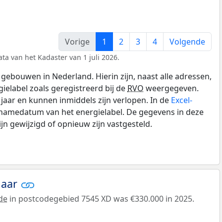
Vorige
1
2
3
4
Volgende
ta van het Kadaster van 1 juli 2026.
gebouwen in Nederland. Hierin zijn, naast alle adressen,
gielabel zoals geregistreerd bij de
RVO
weergegeven.
0 jaar en kunnen inmiddels zijn verlopen. In de
Excel-
pnamedatum van het energielabel. De gegevens in deze
n gewijzigd of opnieuw zijn vastgesteld.
jaar
de
in postcodegebied 7545 XD was €330.000 in 2025.