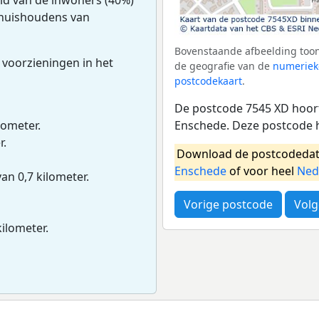
f huishoudens van
Bovenstaande afbeelding toon
 voorzieningen in het
de geografie van de
numeriek
postcodekaart
.
De postcode 7545 XD hoort
Enschede. Deze postcode 
lometer.
r.
Download de postcodedat
Enschede
of voor heel
Ned
van 0,7 kilometer.
Vorige postcode
Volg
kilometer.