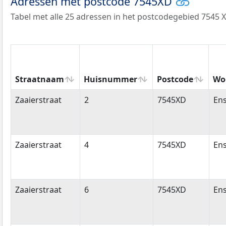
Adressen met postcode 7545XD
Tabel met alle 25 adressen in het postcodegebied 7545 X
Straatnaam
Huisnummer
Postcode
Wo
Straatnaam
Huisnummer
Postcode
Wo
Zaaierstraat
2
7545XD
En
Zaaierstraat
4
7545XD
En
Zaaierstraat
6
7545XD
En