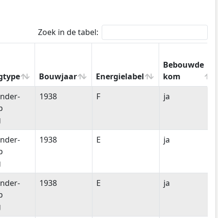
Zoek in de tabel:
Bebouwde
gtype
Bouwjaar
Energielabel
kom
gtype
Bouwjaar
Energielabel
Bebouwde
nder-
1938
F
ja
kom
p
g
nder-
1938
E
ja
p
g
nder-
1938
E
ja
p
g