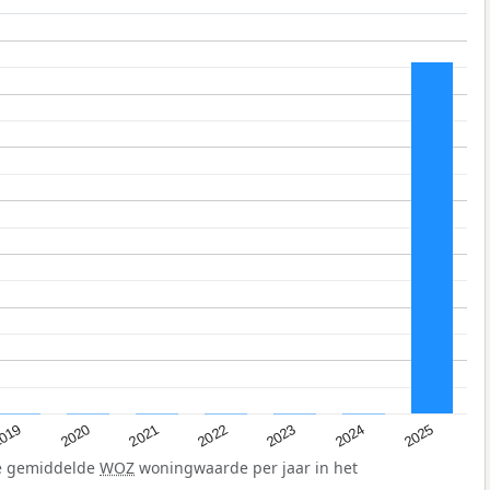
019
2024
2021
2023
2020
2025
2022
de gemiddelde
WOZ
woningwaarde per jaar in het