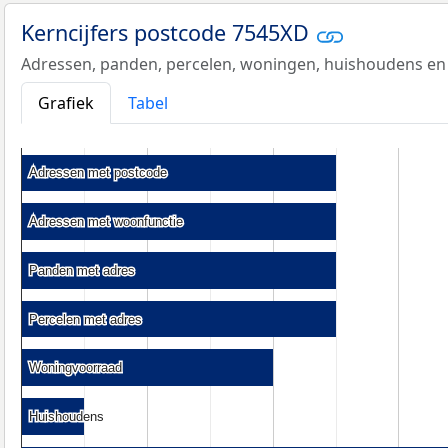
Kerncijfers postcode 7545XD
Adressen, panden, percelen, woningen, huishoudens en
Grafiek
Tabel
Adressen met postcode
Adressen met postcode
Adressen met woonfunctie
Adressen met woonfunctie
Panden met adres
Panden met adres
Percelen met adres
Percelen met adres
Woningvoorraad
Woningvoorraad
Huishoudens
Huishoudens