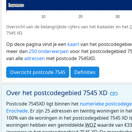
Inwoners
Inwoners
10
20
30
Overzicht van de belangrijkste cijfers van het Kadaster en het
7545 XD.
Op deze pagina vind je een
kaart
van het postcodegebied
meer dan
250 onderwerpen
voor het postcodegebied 75
van alle
adressen
met postcode 7545XD.
Overzicht postcode 7545
Definities
Over het postcodegebied 7545 XD
Postcode 7545XD ligt binnen het
numerieke postcodege
Enschede
. Er zijn 25 adressen en twintig woningen in h
100% van de woningen in het postcodegebied 7545 XD i
woningen hebben een gemiddelde
WOZ
waarde van €330
inwoners in het postcodegebied 7545 XD. De meerderhe